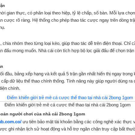
rận
hời gian thực, có phân loại theo hiệp, tỷ lệ chấp, số bàn. Mỗi lựa chọ
ạn cược rõ ràng. Hệ thống cho phép thao tác cược ngay trên dòng trậ
hụ.
, chia nhóm theo từng loại kèo, giúp thao tác dễ trên điện thoại. Chỉ 
n đấu mong muốn. Nhà cái còn tích hợp bộ lọc giải đấu để chọn trậ
ận
đối đầu, bảng xếp hạng và kết quả 5 trận gần nhất hiển thị ngay tro
 cấp dữ liệu thể thao chính thống. Tính năng này giúp người dùng ra
diện chính.
Điểm khiến giới trẻ mê cá cược thể thao tại nhà cái 2bong 1gom
khoản người chơi của nhà cái 2bong 1gom
ub.com.co/
ưu tiên bảo mật tài khoản bằng các công nghệ xác thực v
ược ghi nhận lịch sử hoạt động và hỗ trợ ngăn chặn truy cập bất thư