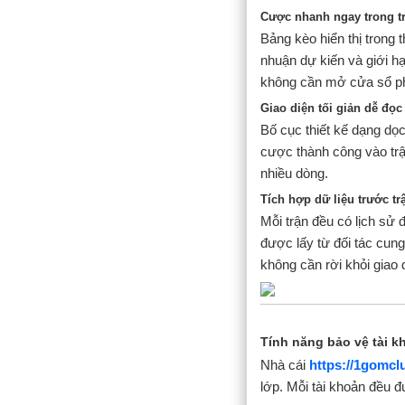
Cược nhanh ngay trong t
Bảng kèo hiển thị trong t
nhuận dự kiến và giới h
không cần mở cửa sổ p
Giao diện tối giản dễ đọc
Bố cục thiết kế dạng dọc
cược thành công vào trậ
nhiều dòng.
Tích hợp dữ liệu trước tr
Mỗi trận đều có lịch sử 
được lấy từ đối tác cung
không cần rời khỏi giao 
Tính năng bảo vệ tài 
Nhà cái
https://1gomcl
lớp. Mỗi tài khoản đều đ