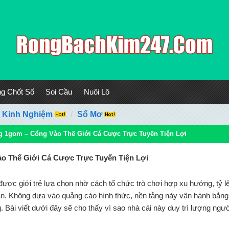
g Chốt Số
Soi Cầu
Nuôi Lô
Kinh Nghiệm
Sổ Mơ
g 1gom – Cổng Vào Thế Giới Cá Cược Trực Tuyến Tiện Lợi
o Thế Giới Cá Cược Trực Tuyến Tiện Lợi
được giới trẻ lựa chọn nhờ cách tổ chức trò chơi hợp xu hướng, tỷ lệ
an. Không dựa vào quảng cáo hình thức, nền tảng này vận hành bằng
 Bài viết dưới đây sẽ cho thấy vì sao nhà cái này duy trì lượng ngườ