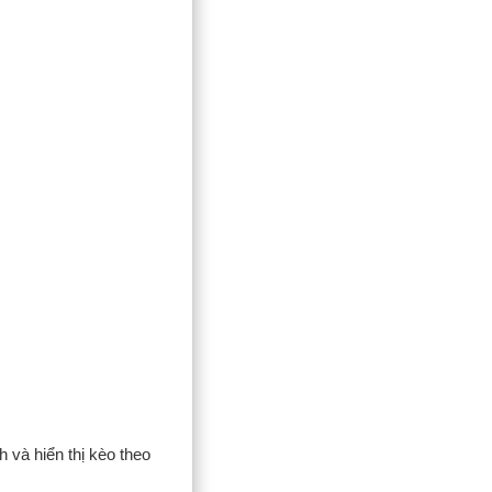
 và hiển thị kèo theo