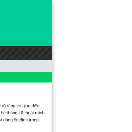
 rõ ràng và giao diện
 hệ thống kỹ thuật minh
i dùng ổn định trong