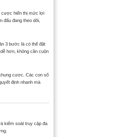
n cược hiển thị mức lợi
n đấu đang theo dõi,
cần 3 bước là có thể đặt
n dễ hơn, không cần cuộn
ng khung cược. Các con số
 quyết định nhanh mà
à kiểm soát truy cập đa
ờng.