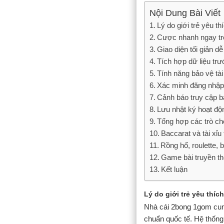
Nội Dung Bài Viết
Lý do giới trẻ yêu t
Cược nhanh ngay tr
Giao diện tối giản d
Tích hợp dữ liệu trư
Tính năng bảo vệ tà
Xác minh đăng nhập
Cảnh báo truy cập b
Lưu nhật ký hoạt độ
Tổng hợp các trò ch
Baccarat và tài xỉu 
Rồng hổ, roulette, 
Game bài truyền t
Kết luận
Lý do giới trẻ yêu thí
Nhà cái 2bong 1gom cung
chuẩn quốc tế. Hệ thống