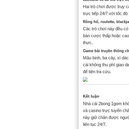
Hai trò chơi được truy c
trực tiếp 24/7 với tốc độ
Rồng hổ, roulette, blackj
Các trò chơi này đều có
bàn cược thấp hoặc cao đ
thực.
Game bài truyền thống c
Mậu binh, ba cây, xì dá
cái không thu phí giao dị
để tiện tra cứu.
Kết luận
Nhà cái 2bong 1gom khôn
và casino trực tuyến chấ
này giữ chân được người
liên tục 24/7.