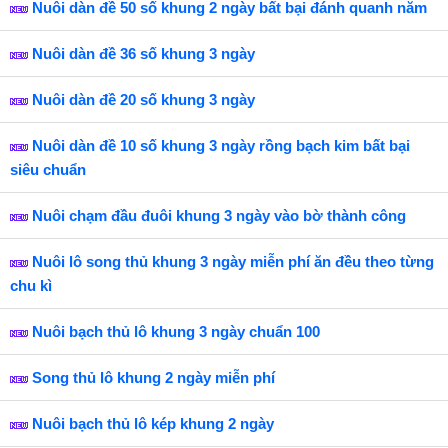
Nuôi dàn đề 50 số khung 2 ngày bất bại đánh quanh năm
Nuôi dàn đề 36 số khung 3 ngày
Nuôi dàn đề 20 số khung 3 ngày
Nuôi dàn đề 10 số khung 3 ngày rồng bạch kim bất bại
siêu chuẩn
Nuôi chạm đầu đuôi khung 3 ngày vào bờ thành công
Nuôi lô song thủ khung 3 ngày miễn phí ăn đều theo từng
chu kì
Nuôi bạch thủ lô khung 3 ngày chuẩn 100
Song thủ lô khung 2 ngày miễn phí
Nuôi bạch thủ lô kép khung 2 ngày