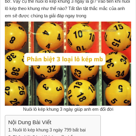
bờ. Vậy cụ thể nuôi lô kép khung 3 ngày là gì? Vào tiền khi nuôi
lô kép theo khung như thế nào? Tất tần tật thắc mắc của anh
em sẽ được chúng ta giải đáp ngay trong
Nuôi lô kép khung 3 ngày giúp anh em đổi đời
Nội Dung Bài Viết
Nuôi lô kép khung 3 ngày 799 bất bại