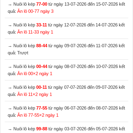
→ Nuôi lô kép
77-00
từ ngày 13-07-2026 đến 15-07-2026 kết
quả:
Ăn lô 00-77 ngày 3
→ Nuôi lô kép
33-11
từ ngày 12-07-2026 đến 14-07-2026 kết
quả:
Ăn lô 11-33 ngày 1
→ Nuôi lô kép
88-44
từ ngày 09-07-2026 đến 11-07-2026 kết
quả: Trượt
→ Nuôi lô kép
00-44
từ ngày 08-07-2026 đến 10-07-2026 kết
quả:
Ăn lô 00×2 ngày 1
→ Nuôi lô kép
00-11
từ ngày 07-07-2026 đến 09-07-2026 kết
quả:
Ăn lô 11×2 ngày 1
→ Nuôi lô kép
77-55
từ ngày 06-07-2026 đến 08-07-2026 kết
quả:
Ăn lô 77-55×2 ngày 1
→ Nuôi lô kép
99-88
từ ngày 03-07-2026 đến 05-07-2026 kết