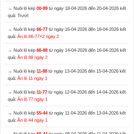
→ Nuôi lô kép
00-99
từ ngày 18-04-2026 đến 20-04-2026 kết
quả: Trượt
→ Nuôi lô kép
66-77
từ ngày 16-04-2026 đến 18-04-2026 kết
quả:
Ăn lô 66-77×2 ngày 2
→ Nuôi lô kép
66-88
từ ngày 14-04-2026 đến 16-04-2026 kết
quả:
Ăn lô 88 ngày 2
→ Nuôi lô kép
11-88
từ ngày 13-04-2026 đến 15-04-2026 kết
quả:
Ăn lô 11 ngày 1
→ Nuôi lô kép
11-77
từ ngày 12-04-2026 đến 14-04-2026 kết
quả:
Ăn lô 77 ngày 1
→ Nuôi lô kép
55-44
từ ngày 11-04-2026 đến 13-04-2026 kết
quả:
Ăn lô 44 ngày 1
→ Nuôi lô kép
66-44
từ ngày 09-04-2026 đến 11-04-2026 kết