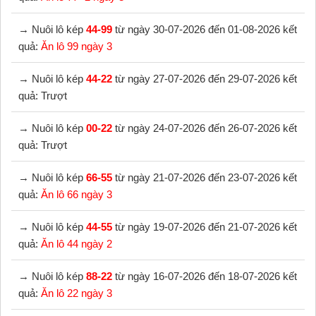
→ Nuôi lô kép
44-99
từ ngày 30-07-2026 đến 01-08-2026 kết
quả:
Ăn lô 99 ngày 3
→ Nuôi lô kép
44-22
từ ngày 27-07-2026 đến 29-07-2026 kết
quả: Trượt
→ Nuôi lô kép
00-22
từ ngày 24-07-2026 đến 26-07-2026 kết
quả: Trượt
→ Nuôi lô kép
66-55
từ ngày 21-07-2026 đến 23-07-2026 kết
quả:
Ăn lô 66 ngày 3
→ Nuôi lô kép
44-55
từ ngày 19-07-2026 đến 21-07-2026 kết
quả:
Ăn lô 44 ngày 2
→ Nuôi lô kép
88-22
từ ngày 16-07-2026 đến 18-07-2026 kết
quả:
Ăn lô 22 ngày 3