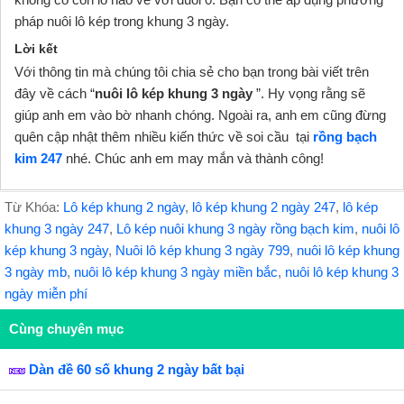
pháp nuôi lô kép trong khung 3 ngày.
Lời kết
Với thông tin mà chúng tôi chia sẻ cho bạn trong bài viết trên
đây về cách “
nuôi lô kép khung 3 ngày
”. Hy vọng rằng sẽ
giúp anh em vào bờ nhanh chóng. Ngoài ra, anh em cũng đừng
quên cập nhật thêm nhiều kiến thức về soi cầu tại
rồng bạch
kim 247
nhé. Chúc anh em may mắn và thành công!
Từ Khóa:
Lô kép khung 2 ngày
,
lô kép khung 2 ngày 247
,
lô kép
khung 3 ngày 247
,
Lô kép nuôi khung 3 ngày rồng bạch kim
,
nuôi lô
kép khung 3 ngày
,
Nuôi lô kép khung 3 ngày 799
,
nuôi lô kép khung
3 ngày mb
,
nuôi lô kép khung 3 ngày miền bắc
,
nuôi lô kép khung 3
ngày miễn phí
Cùng chuyên mục
Dàn đề 60 số khung 2 ngày bất bại