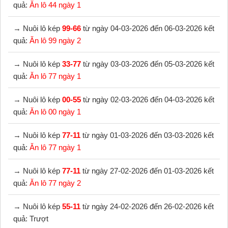
quả:
Ăn lô 44 ngày 1
→ Nuôi lô kép
99-66
từ ngày 04-03-2026 đến 06-03-2026 kết
quả:
Ăn lô 99 ngày 2
→ Nuôi lô kép
33-77
từ ngày 03-03-2026 đến 05-03-2026 kết
quả:
Ăn lô 77 ngày 1
→ Nuôi lô kép
00-55
từ ngày 02-03-2026 đến 04-03-2026 kết
quả:
Ăn lô 00 ngày 1
→ Nuôi lô kép
77-11
từ ngày 01-03-2026 đến 03-03-2026 kết
quả:
Ăn lô 77 ngày 1
→ Nuôi lô kép
77-11
từ ngày 27-02-2026 đến 01-03-2026 kết
quả:
Ăn lô 77 ngày 2
→ Nuôi lô kép
55-11
từ ngày 24-02-2026 đến 26-02-2026 kết
quả: Trượt