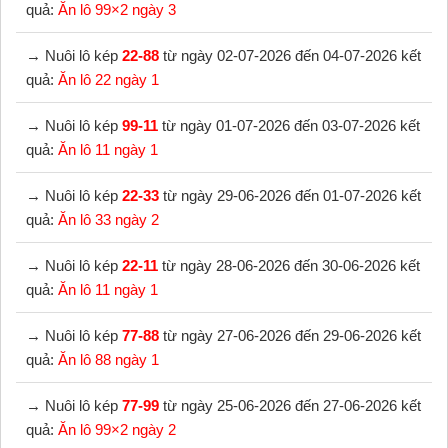
quả:
Ăn lô 99×2 ngày 3
→ Nuôi lô kép
22-88
từ ngày 02-07-2026 đến 04-07-2026 kết
quả:
Ăn lô 22 ngày 1
→ Nuôi lô kép
99-11
từ ngày 01-07-2026 đến 03-07-2026 kết
quả:
Ăn lô 11 ngày 1
→ Nuôi lô kép
22-33
từ ngày 29-06-2026 đến 01-07-2026 kết
quả:
Ăn lô 33 ngày 2
→ Nuôi lô kép
22-11
từ ngày 28-06-2026 đến 30-06-2026 kết
quả:
Ăn lô 11 ngày 1
→ Nuôi lô kép
77-88
từ ngày 27-06-2026 đến 29-06-2026 kết
quả:
Ăn lô 88 ngày 1
→ Nuôi lô kép
77-99
từ ngày 25-06-2026 đến 27-06-2026 kết
quả:
Ăn lô 99×2 ngày 2