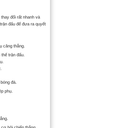
g thay đổi rất nhanh và
 trận đấu để đưa ra quyết
hụ căng thẳng.
thế trận đấu.
ụ.
.
 bóng đá.
ệp phụ.
hẳng.
 cơ hội chiến thắng.