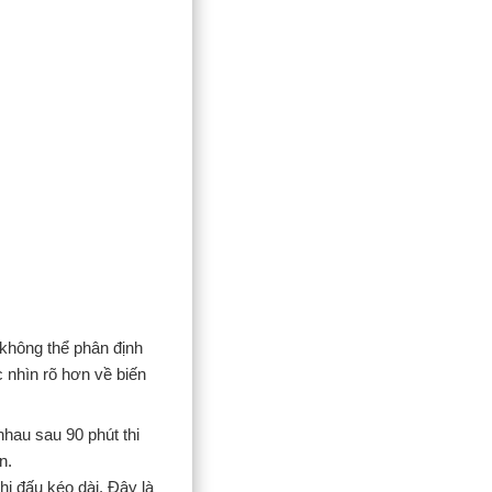
 không thể phân định
c nhìn rõ hơn về biến
nhau sau 90 phút thi
n.
thi đấu kéo dài. Đây là