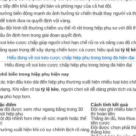
c tiếp đến khả năng ghi bàn và phòng ngự của cả hai đội.
 thường biến động mạnh do ảnh hưởng từ chiến thuật thay người và tha
 để tránh đưa ra quyết định vội vàng.
u đội hình tốt thường chiếm ưu thế rõ rệt trong hiệp phụ so với đối t
đấu ổn định hơn trong giai đoạn quyết định.
 soi kèo cược chấp giúp người chơi hạn chế rủi ro và nâng cao độ ch
 tảng quan trọng để xây dựng chiến lược cá cược hiệu quả tại
tỷ lệ k
Hiểu đúng về soi kèo cược chấp hiệp phụ trong bóng đá hiện đại
hổ biến trong hiệp phụ hiện nay
 các trận đấu kéo dài đến hiệp phụ thường xuất hiện nhiều loại kèo 
 dạng. Khi nắm rõ tại
tỷ lệ kèo
, người chơi sẽ dễ dàng phân tích và
hụ
phù hợp hơn.
ặc điểm
Cách tính kết quả
ai đội được xem như ngang bằng trong 30
Đội nào ghi nhiều bàn 
hút hiệp phụ
thì hoàn tiền
ột đội nhỉnh hơn nhẹ về sức mạnh hoặc thể
Thắng ăn đủ, hòa thua
ực
tiền cược
Đội được chọn phải th
hường xuất hiện khi có sự chênh lệch rõ ràng
thắng kèo