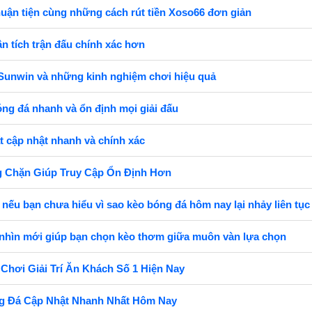
thuận tiện cùng những cách rút tiền Xoso66 đơn giản
n tích trận đấu chính xác hơn
 Sunwin và những kinh nghiệm chơi hiệu quả
óng đá nhanh và ổn định mọi giải đấu
t cập nhật nhanh và chính xác
g Chặn Giúp Truy Cập Ổn Định Hơn
nếu bạn chưa hiểu vì sao kèo bóng đá hôm nay lại nhảy liên tục
c nhìn mới giúp bạn chọn kèo thơm giữa muôn vàn lựa chọn
Chơi Giải Trí Ăn Khách Số 1 Hiện Nay
g Đá Cập Nhật Nhanh Nhất Hôm Nay