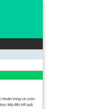
ợi nhuận trong cá cược
trực tiếp đến kết quả