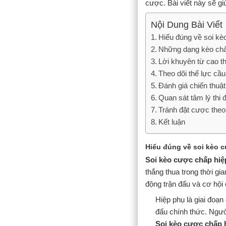
cược. Bài viết này sẽ gi
Nội Dung Bài Viết
Hiểu đúng về soi kè
Những dạng kèo chấp
Lời khuyên từ cao t
Theo dõi thể lực cầu
Đánh giá chiến thuậ
Quan sát tâm lý thi 
Tránh đặt cược the
Kết luận
Hiểu đúng về soi kèo c
Soi kèo cược chấp hiệ
thắng thua trong thời gia
động trận đấu và cơ hội 
Hiệp phụ là giai đoạn
đấu chính thức. Ngườ
Soi kèo cược chấp 