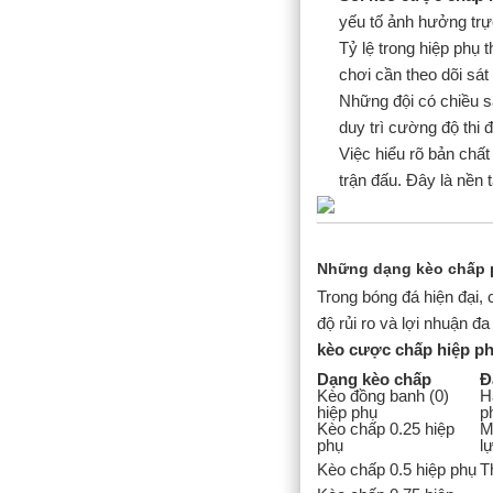
yếu tố ảnh hưởng trự
Tỷ lệ trong hiệp phụ
chơi cần theo dõi sát
Những đội có chiều sâ
duy trì cường độ thi 
Việc hiểu rõ bản chất
trận đấu. Đây là nền
Những dạng kèo chấp p
Trong bóng đá hiện đại,
độ rủi ro và lợi nhuận đa
kèo cược chấp hiệp p
Dạng kèo chấp
Đ
Kèo đồng banh (0)
H
hiệp phụ
p
Kèo chấp 0.25 hiệp
M
phụ
l
Kèo chấp 0.5 hiệp phụ
T