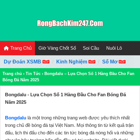
Trang Chủ
Giờ Vàng Chốt Số
Soi Cầu
Nuôi Lô
Dự Đoán XSMB
Kinh Nghiệm
Sổ Mơ
Trang chủ
›
Tin Tức
›
Bongdalu – Lựa Chọn Số 1 Hàng Đầu Cho Fan
Bóng Đá Năm 2025
Bongdalu - Lựa Chọn Số 1 Hàng Đầu Cho Fan Bóng Đá
Năm 2025
Bongdalu
là một trong những trang web được yêu thích nhất
trong chủ đề bóng đá tại Việt Nam. Mọi thông tin từ kết quả trận
đấu, lịch thi đấu cho đến các tin tức bóng đá nóng hổi và những