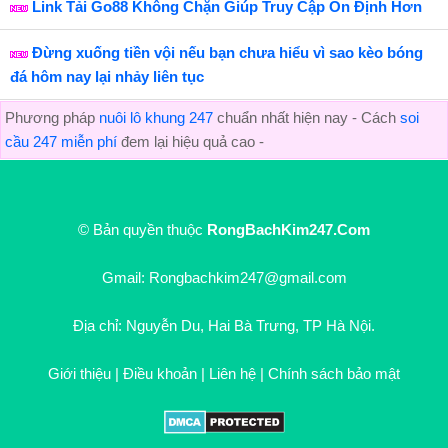
Link Tải Go88 Không Chặn Giúp Truy Cập Ổn Định Hơn
Đừng xuống tiền vội nếu bạn chưa hiểu vì sao kèo bóng
đá hôm nay lại nhảy liên tục
Phương pháp
nuôi lô khung 247
chuẩn nhất hiện nay - Cách
soi
cầu 247 miễn phí
đem lại hiệu quả cao -
© Bản quyền thuộc
RongBachKim247.Com
Gmail:
Rongbachkim247@gmail.com
Địa chỉ: Nguyễn Du, Hai Bà Trưng, TP Hà Nội.
Giới thiệu
|
Điều khoản
|
Liên hệ
|
Chính sách bảo mật