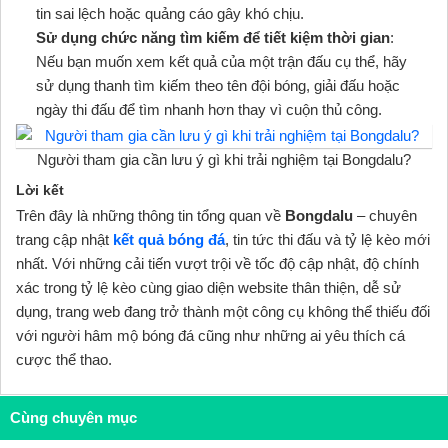
tin sai lệch hoặc quảng cáo gây khó chịu.
Sử dụng chức năng tìm kiếm để tiết kiệm thời gian
:
Nếu bạn muốn xem kết quả của một trận đấu cụ thể, hãy
sử dụng thanh tìm kiếm theo tên đội bóng, giải đấu hoặc
ngày thi đấu để tìm nhanh hơn thay vì cuộn thủ công.
Người tham gia cần lưu ý gì khi trải nghiệm tại Bongdalu?
Lời kết
Trên đây là những thông tin tổng quan về
Bongdalu
– chuyên
trang cập nhật
kết quả bóng đá
, tin tức thi đấu và tỷ lệ kèo mới
nhất. Với những cải tiến vượt trội về tốc độ cập nhật, độ chính
xác trong tỷ lệ kèo cùng giao diện website thân thiện, dễ sử
dụng, trang web đang trở thành một công cụ không thể thiếu đối
với người hâm mộ bóng đá cũng như những ai yêu thích cá
cược thể thao.
Cùng chuyên mục