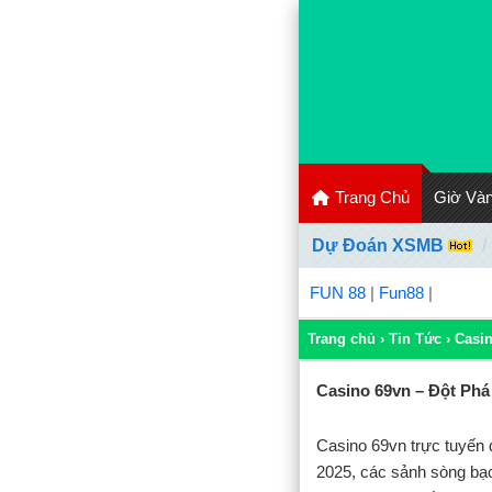
Trang Chủ
Giờ Vàn
Dự Đoán XSMB
FUN 88
|
Fun88
|
Trang chủ
›
Tin Tức
›
Casin
Casino 69vn – Đột Pha
Casino 69vn trực tuyến 
2025, các sảnh sòng bạc