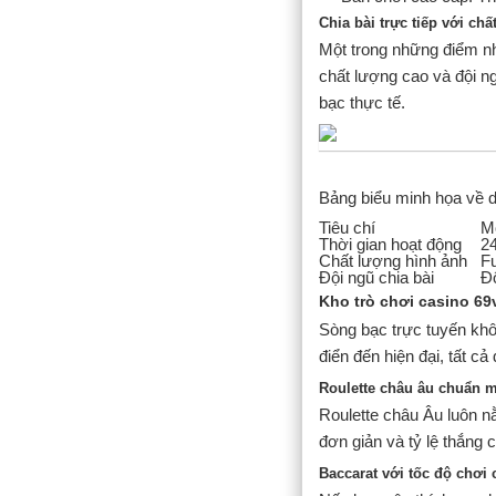
Chia bài trực tiếp với ch
Một trong những điểm nh
chất lượng cao và đội n
bạc thực tế.
Bảng biểu minh họa về dị
Tiêu chí
M
Thời gian hoạt động
24
Chất lượng hình ảnh
Fu
Đội ngũ chia bài
Độ
Kho trò chơi casino 69
Sòng bạc trực tuyến khô
điển đến hiện đại, tất c
Roulette châu âu chuẩn m
Roulette châu Âu luôn n
đơn giản và tỷ lệ thắng
Baccarat với tốc độ chơi