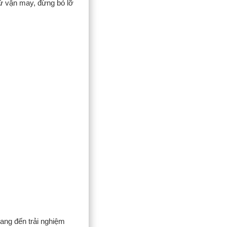
hử vận may, đừng bỏ lỡ
mang đến trải nghiệm