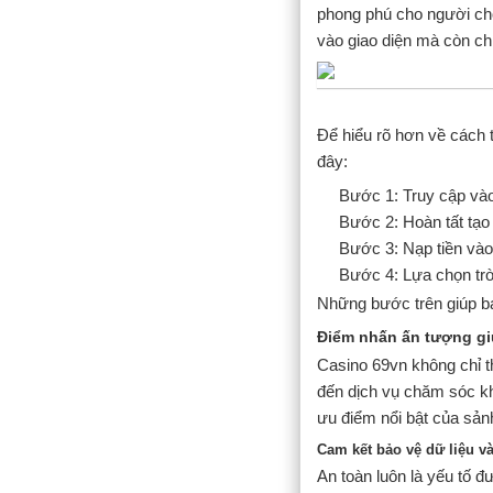
phong phú cho người chơ
vào giao diện mà còn chú
Để hiểu rõ hơn về cách 
đây:
Bước 1: Truy cập và
Bước 2: Hoàn tất tạo 
Bước 3: Nạp tiền vào
Bước 4: Lựa chọn tr
Những bước trên giúp bạ
Điểm nhấn ấn tượng gi
Casino 69vn không chỉ t
đến dịch vụ chăm sóc kh
ưu điểm nổi bật của sản
Cam kết bảo vệ dữ liệu v
An toàn luôn là yếu tố 