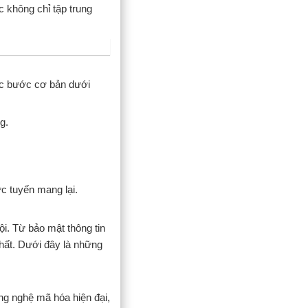
c không chỉ tập trung
ác bước cơ bản dưới
g.
c tuyến mang lại.
i. Từ bảo mật thông tin
nhất. Dưới đây là những
ng nghệ mã hóa hiện đại,