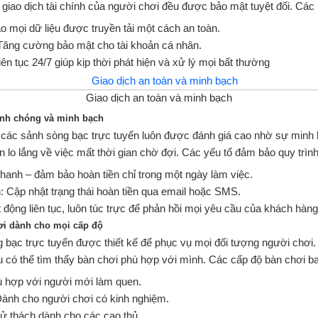
à giao dịch tài chính của người chơi đều được bảo mật tuyệt đối. C
mọi dữ liệu được truyền tải một cách an toàn.
 Tăng cường bảo mật cho tài khoản cá nhân.
ên tục 24/7 giúp kịp thời phát hiện và xử lý mọi bất thường
Giao dịch an toàn và minh bạch
anh chóng và minh bạch
i các sảnh sòng bạc trực tuyến luôn được đánh giá cao nhờ sự minh
 lo lắng về việc mất thời gian chờ đợi. Các yếu tố đảm bảo quy trìn
nhanh – đảm bảo hoàn tiền chỉ trong một ngày làm việc.
 Cập nhật trạng thái hoàn tiền qua email hoặc SMS.
 động liên tục, luôn túc trực để phản hồi mọi yêu cầu của khách hàng
ơi dành cho mọi cấp độ
g bạc trực tuyến được thiết kế để phục vụ mọi đối tượng người chơi
u có thể tìm thấy bàn chơi phù hợp với mình. Các cấp độ bàn chơi b
ù hợp với người mới làm quen.
Dành cho người chơi có kinh nghiệm.
ử thách dành cho các cao thủ.