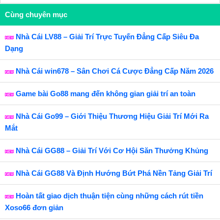
Cùng chuyên mục
Nhà Cái LV88 – Giải Trí Trực Tuyến Đẳng Cấp Siêu Đa
Dạng
Nhà Cái win678 – Sân Chơi Cá Cược Đẳng Cấp Năm 2026
Game bài Go88 mang đến không gian giải trí an toàn
Nhà Cái Go99 – Giới Thiệu Thương Hiệu Giải Trí Mới Ra
Mắt
Nhà Cái GG88 – Giải Trí Với Cơ Hội Săn Thưởng Khủng
Nhà Cái GG88 Và Định Hướng Bứt Phá Nền Tảng Giải Trí
Hoàn tất giao dịch thuận tiện cùng những cách rút tiền
Xoso66 đơn giản