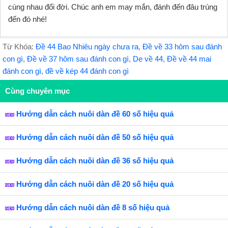
cùng nhau đổi đời. Chúc anh em may mắn, đánh đến đâu trúng
đến đó nhé!
Từ Khóa:
Đề 44 Bao Nhiêu ngày chưa ra
,
Đề về 33 hôm sau đánh
con gì
,
Đề về 37 hôm sau đánh con gì
,
De về 44
,
Đề về 44 mai
đánh con gì
,
đề về kép 44 đánh con gì
Cùng chuyên mục
Hướng dẫn cách nuôi dàn đề 60 số hiệu quả
Hướng dẫn cách nuôi dàn đề 50 số hiệu quả
Hướng dẫn cách nuôi dàn đề 36 số hiệu quả
Hướng dẫn cách nuôi dàn đề 20 số hiệu quả
Hướng dẫn cách nuôi dàn đề 8 số hiệu quả