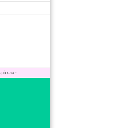
quả cao -