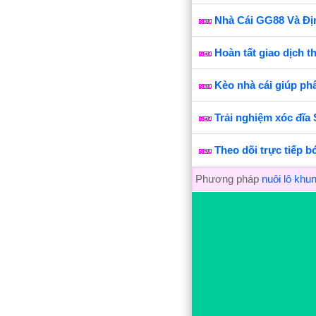
Nhà Cái GG88 Và Đị
Hoàn tất giao dịch 
Kèo nhà cái giúp phâ
Trải nghiệm xóc đĩa
Theo dõi trực tiếp b
Phương pháp
nuôi lô khu