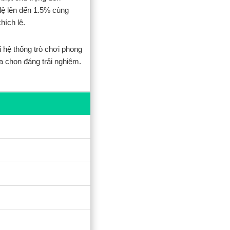
 lệ lên đến 1.5% cùng
hích lệ.
 hệ thống trò chơi phong
a chọn đáng trải nghiệm.