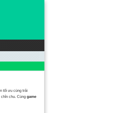
n tối ưu cùng trải
ư chỉn chu. Cùng
game