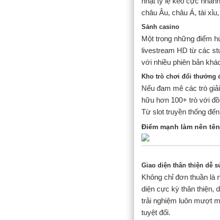
nhật tỷ lệ kèo cực nhanh
châu Âu, châu Á, tài xỉ
Sảnh casino
Một trong những điểm hút
livestream HD từ các st
với nhiều phiên bản khác
Kho trò chơi đổi thưởng 
Nếu đam mê các trò giải
hữu hơn 100+ trò với đồ
Từ slot truyền thống đế
Điểm mạnh làm nên tên
Giao diện thân thiện dễ 
Không chỉ đơn thuần là n
diện cực kỳ thân thiện, d
trải nghiệm luôn mượt m
tuyệt đối.