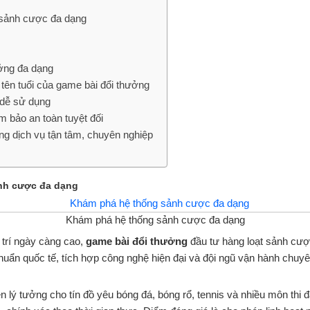
sảnh cược đa dạng
ưởng đa dạng
ên tuổi của game bài đổi thưởng
 dễ sử dụng
 bảo an toàn tuyệt đối
g dịch vụ tận tâm, chuyên nghiệp
nh cược đa dạng
Khám phá hệ thống sảnh cược đa dạng
 trí ngày càng cao,
game bài đổi thưởng
đầu tư hàng loạt sảnh cượ
huẩn quốc tế, tích hợp công nghệ hiện đại và đội ngũ vận hành chuy
n lý tưởng cho tín đồ yêu bóng đá, bóng rổ, tennis và nhiều môn thi