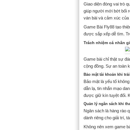
Giao diện đóng vai trò q
giúp người mới bớt bối r
ván bài và cảm xúc của
Game Bài Fly88 tạo thiệ
được sắp xếp dễ tìm. Tr
Trách nhiệm cá nhân g
Game bài chỉ thật sự đán
cộng đồng. Sự an toàn k
Bảo mật tài khoản khi tr
Bảo mật là yếu tố không
dẫn lạ, tin nhắn mạo da
được giữ kín tuyệt đối. 
Quản lý ngân sách khi th
Ngân sách là hàng rào q
dành riêng cho giải trí, 
Không nên xem game bài 