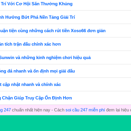
i Trí Với Cơ Hội Săn Thưởng Khủng
nh Hướng Bứt Phá Nền Tảng Giải Trí
thuận tiện cùng những cách rút tiền Xoso66 đơn giản
n tích trận đấu chính xác hơn
 Sunwin và những kinh nghiệm chơi hiệu quả
óng đá nhanh và ổn định mọi giải đấu
t cập nhật nhanh và chính xác
g Chặn Giúp Truy Cập Ổn Định Hơn
ng 247
chuẩn nhất hiện nay - Cách
soi cầu 247 miễn phí
đem lại hiệu 