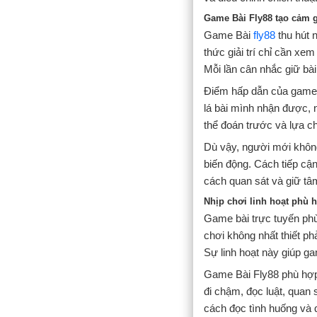
Game Bài Fly88 tạo cảm g
Game Bài
fly88
thu hút 
thức giải trí chỉ cần xe
Mỗi lần cân nhắc giữ bài,
Điểm hấp dẫn của game b
lá bài mình nhận được, 
thể đoán trước và lựa ch
Dù vậy, người mới không
biến động. Cách tiếp cận
cách quan sát và giữ tâm
Nhịp chơi linh hoạt phù 
Game bài trực tuyến phù
chơi không nhất thiết phả
Sự linh hoạt này giúp g
Game Bài Fly88 phù hợp 
đi chậm, đọc luật, quan 
cách đọc tình huống và 