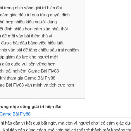
 trong nhịp sống giải trí hiện đại
cảm giác đấu trí qua từng quyết định
phù hợp nhiều kiểu người dùng
ết định nhiều hơn cảm xúc nhất thời
để mỗi ván bài thêm thú vị
được bắt đầu bằng việc hiểu luật
nhịp ván bài để tăng chiều sâu trải nghiệm
iúp giảm áp lực cho người mới
 giúp cuộc vui bền vững hơn
khi trải nghiệm Game Bài Fly88
khi tham gia Game Bài Fly88
e Bài Fly88 văn minh và tích cực hơn
ong nhịp sống giải trí hiện đại
hỉ hấp dẫn vì kết quả bất ngờ, mà còn vì người chơi có cảm giác đư
t. Khi tiếp cận đúng cách, mỗi ván bài có thể trở thành một khoảng thư