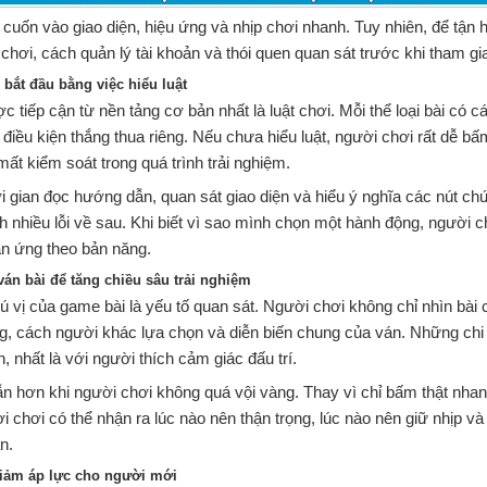
cuốn vào giao diện, hiệu ứng và nhịp chơi nhanh. Tuy nhiên, để tận 
 chơi, cách quản lý tài khoản và thói quen quan sát trước khi tham gi
bắt đầu bằng việc hiểu luật
tiếp cận từ nền tảng cơ bản nhất là luật chơi. Mỗi thể loại bài có c
 điều kiện thắng thua riêng. Nếu chưa hiểu luật, người chơi rất dễ b
ất kiểm soát trong quá trình trải nghiệm.
 gian đọc hướng dẫn, quan sát giao diện và hiểu ý nghĩa các nút chứ
nh nhiều lỗi về sau. Khi biết vì sao mình chọn một hành động, người 
ản ứng theo bản năng.
ván bài để tăng chiều sâu trải nghiệm
ú vị của game bài là yếu tố quan sát. Người chơi không chỉ nhìn bài
g, cách người khác lựa chọn và diễn biến chung của ván. Những chi t
 nhất là với người thích cảm giác đấu trí.
n hơn khi người chơi không quá vội vàng. Thay vì chỉ bấm thật nhan
i chơi có thể nhận ra lúc nào nên thận trọng, lúc nào nên giữ nhịp v
n.
giảm áp lực cho người mới