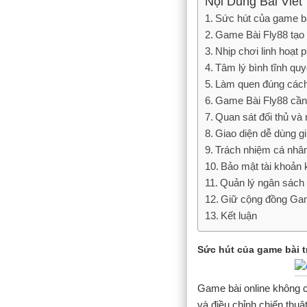
Nội Dung Bài Viết
Sức hút của game bài
Game Bài Fly88 tạo 
Nhịp chơi linh hoạt 
Tâm lý bình tĩnh quy
Làm quen đúng cách 
Game Bài Fly88 cần 
Quan sát đối thủ và 
Giao diện dễ dùng g
Trách nhiệm cá nhân
Bảo mật tài khoản 
Quản lý ngân sách 
Giữ cộng đồng Gam
Kết luận
Sức hút của game bài tr
Game bài online không c
và điều chỉnh chiến thuậ