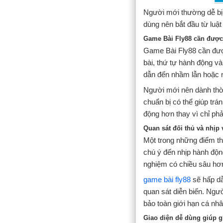
Người mới thường dễ bị 
dùng nên bắt đầu từ luật
Game Bài Fly88 cần được 
Game Bài Fly88 cần được 
bài, thứ tự hành động và
dẫn đến nhầm lẫn hoặc m
Người mới nên dành thời
chuẩn bị có thể giúp trá
động hơn thay vì chỉ ph
Quan sát đối thủ và nhịp 
Một trong những điểm th
chú ý đến nhịp hành độn
nghiệm có chiều sâu hơn,
game bài fly88
sẽ hấp dẫ
quan sát diễn biến. Ngườ
bảo toàn giới hạn cá nhâ
Giao diện dễ dùng giúp 