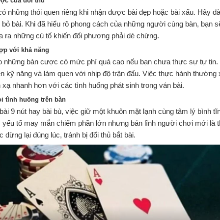
ược của đối thủ
ó những thói quen riêng khi nhận được bài đẹp hoặc bài xấu. Hãy dà
bỏ bài. Khi đã hiểu rõ phong cách của những người cùng bàn, bạn s
 ra những cú tố khiến đối phương phải dè chừng.
ợp với khả năng
 những bàn cược có mức phí quá cao nếu bạn chưa thực sự tự tin.
ện kỹ năng và làm quen với nhịp độ trận đấu. Việc thực hành thường
 xạ nhanh hơn với các tình huống phát sinh trong ván bài.
i tình huống trên bàn
i 9 nút hay bài bù, việc giữ một khuôn mặt lạnh cùng tâm lý bình tĩn
, yếu tố may mắn chiếm phần lớn nhưng bản lĩnh người chơi mới là t
dừng lại đúng lúc, tránh bị đối thủ bắt bài.