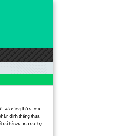
ật vô cùng thú vị mà
 phân định thắng thua
 để tối ưu hóa cơ hội