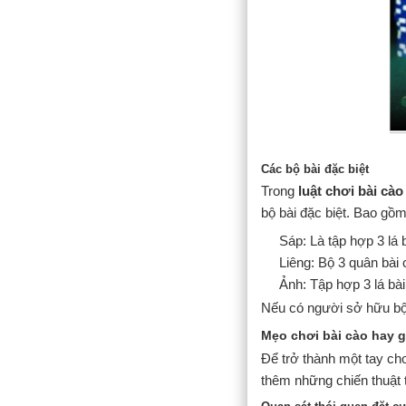
Các bộ bài đặc biệt
Trong
luật chơi bài cào
bộ bài đặc biệt. Bao gồm
Sáp: Là tập hợp 3 lá b
Liêng: Bộ 3 quân bài c
Ảnh: Tập hợp 3 lá bài
Nếu có người sở hữu bộ đ
Mẹo chơi bài cào hay g
Để trở thành một tay ch
thêm những chiến thuật 