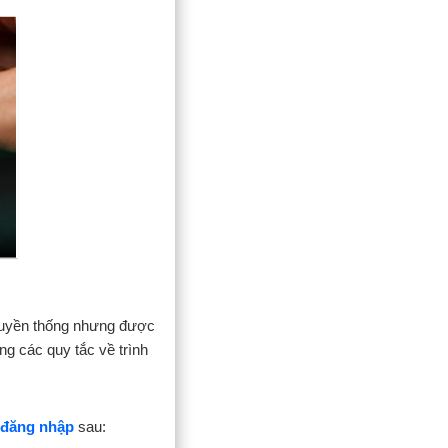
 truyền thống nhưng được
g các quy tắc về trình
 đăng nhập
sau: