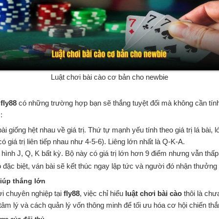
Luật chơi bài cào cơ bản cho newbie
 fly88
có những trường hợp bạn sẽ thắng tuyệt đối mà không cần tín
:
ài giống hệt nhau về giá trị. Thứ tự mạnh yếu tính theo giá trị lá bài, 
ó giá trị liên tiếp nhau như 4-5-6). Liêng lớn nhất là Q-K-A.
 hình J, Q, K bất kỳ. Bộ này có giá trị lớn hơn 9 điểm nhưng vẫn thấ
ặc biệt, ván bài sẽ kết thúc ngay lập tức và người đó nhận thưởng t
iúp thắng lớn
ơi chuyên nghiệp tại
fly88
, việc chỉ hiểu
luật chơi bài cào
thôi là chư
tâm lý và cách quản lý vốn thông minh để tối ưu hóa cơ hội chiến th