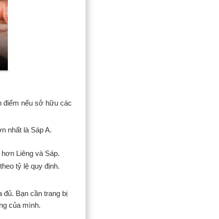
h điểm nếu sở hữu các
lớn nhất là Sáp A.
p hơn Liêng và Sáp.
heo tỷ lệ quy định.
a đủ. Bạn cần trang bị
ắng của mình.