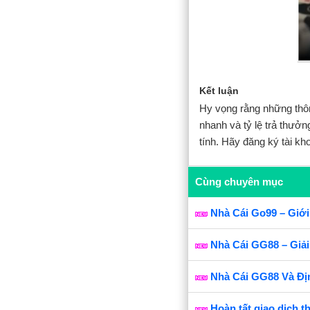
Kết luận
Hy vọng rằng những thông
nhanh và tỷ lệ trả thưởn
tính. Hãy đăng ký tài k
Cùng chuyên mục
Nhà Cái Go99 – Giới
Nhà Cái GG88 – Giả
Nhà Cái GG88 Và Đị
Hoàn tất giao dịch 