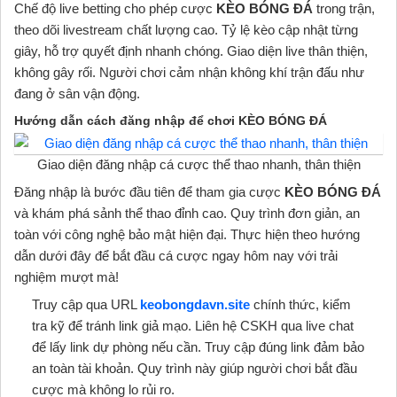
Chế độ live betting cho phép cược
KÈO BÓNG ĐÁ
trong trận,
theo dõi livestream chất lượng cao. Tỷ lệ kèo cập nhật từng
giây, hỗ trợ quyết định nhanh chóng. Giao diện live thân thiện,
không gây rối. Người chơi cảm nhận không khí trận đấu như
đang ở sân vận động.
Hướng dẫn cách đăng nhập để chơi KÈO BÓNG ĐÁ
Giao diện đăng nhập cá cược thể thao nhanh, thân thiện
Đăng nhập là bước đầu tiên để tham gia cược
KÈO BÓNG ĐÁ
và khám phá sảnh thể thao đỉnh cao. Quy trình đơn giản, an
toàn với công nghệ bảo mật hiện đại. Thực hiện theo hướng
dẫn dưới đây để bắt đầu cá cược ngay hôm nay với trải
nghiệm mượt mà!
Truy cập qua URL
keobongdavn.site
chính thức, kiểm
tra kỹ để tránh link giả mạo. Liên hệ CSKH qua live chat
để lấy link dự phòng nếu cần. Truy cập đúng link đảm bảo
an toàn tài khoản. Quy trình này giúp người chơi bắt đầu
cược mà không lo rủi ro.