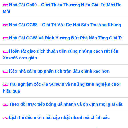
Nhà Cái Go99 – Giới Thiệu Thương Hiệu Giải Trí Mới Ra
Mắt
Nhà Cái GG88 – Giải Trí Với Cơ Hội Săn Thưởng Khủng
Nhà Cái GG88 Và Định Hướng Bứt Phá Nền Tảng Giải Trí
Hoàn tất giao dịch thuận tiện cùng những cách rút tiền
Xoso66 đơn giản
Kèo nhà cái giúp phân tích trận đấu chính xác hơn
Trải nghiệm xóc đĩa Sunwin và những kinh nghiệm chơi
hiệu quả
Theo dõi trực tiếp bóng đá nhanh và ổn định mọi giải đấu
Lịch thi đấu mới nhất cập nhật nhanh và chính xác