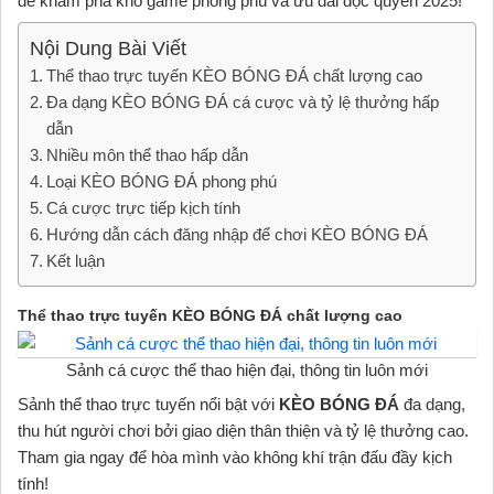
để khám phá kho game phong phú và ưu đãi độc quyền 2025!
Nội Dung Bài Viết
Thể thao trực tuyến KÈO BÓNG ĐÁ chất lượng cao
Đa dạng KÈO BÓNG ĐÁ cá cược và tỷ lệ thưởng hấp
dẫn
Nhiều môn thể thao hấp dẫn
Loại KÈO BÓNG ĐÁ phong phú
Cá cược trực tiếp kịch tính
Hướng dẫn cách đăng nhập để chơi KÈO BÓNG ĐÁ
Kết luận
Thể thao trực tuyến KÈO BÓNG ĐÁ chất lượng cao
Sảnh cá cược thể thao hiện đại, thông tin luôn mới
Sảnh thể thao trực tuyến nổi bật với
KÈO BÓNG ĐÁ
đa dạng,
thu hút người chơi bởi giao diện thân thiện và tỷ lệ thưởng cao.
Tham gia ngay để hòa mình vào không khí trận đấu đầy kịch
tính!