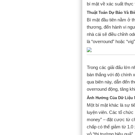
bí mật về xác suất thực
Thuật Toán Dự Báo Và Bi
Bí mật đầu tiên nằm ở t
thương, đến hành vi ngư
nhà cái sẽ điều chỉnh od
là “overround” hoặc “vig
Trong các giải đấu lớn n
bàn thắng với độ chính 
qua biên này, dẫn đến thu
overround động, tăng kh
Ảnh Hưởng Của Dữ Liệu 
Một bí mật khác là sự t
luyện viên. Các tổ chức 
money” – đặt cược từ chu
chấp có thể giảm từ 1.0
vỏ “thị trường hiệu quả”,