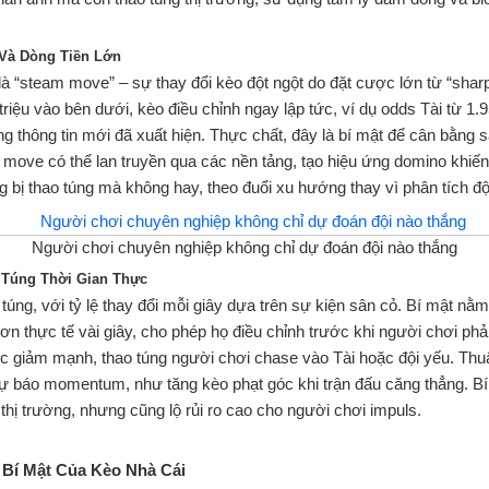
Và Dòng Tiền Lớn
 là “steam move” – sự thay đổi kèo đột ngột do đặt cược lớn từ “shar
riệu vào bên dưới, kèo điều chỉnh ngay lập tức, ví dụ odds Tài từ 1.
ng thông tin mới đã xuất hiện. Thực chất, đây là bí mật để cân bằng 
move có thể lan truyền qua các nền tảng, tạo hiệu ứng domino khiến 
 bị thao túng mà không hay, theo đuổi xu hướng thay vì phân tích độ
Người chơi chuyên nghiệp không chỉ dự đoán đội nào thắng
o Túng Thời Gian Thực
 túng, với tỷ lệ thay đổi mỗi giây dựa trên sự kiện sân cỏ. Bí mật nằm
ơn thực tế vài giây, cho phép họ điều chỉnh trước khi người chơi phả
ớc giảm mạnh, thao túng người chơi chase vào Tài hoặc đội yếu. Thu
dự báo momentum, như tăng kèo phạt góc khi trận đấu căng thẳng. Bí
g thị trường, nhưng cũng lộ rủi ro cao cho người chơi impuls.
 Bí Mật Của Kèo Nhà Cái