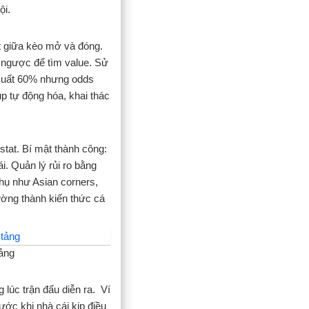
ội.
ệt giữa kèo mở và đóng.
o ngược để tìm value. Sử
c suất 60% nhưng odds
p tự động hóa, khai thác
tat. Bí mật thành công:
i. Quản lý rủi ro bằng
 phụ như Asian corners,
rường thành kiến thức cá
ảng
 lúc trận đấu diễn ra. Ví
ước khi nhà cái kịp điều