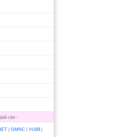
quả cao -
BET
|
GMNC
|
VU88
|