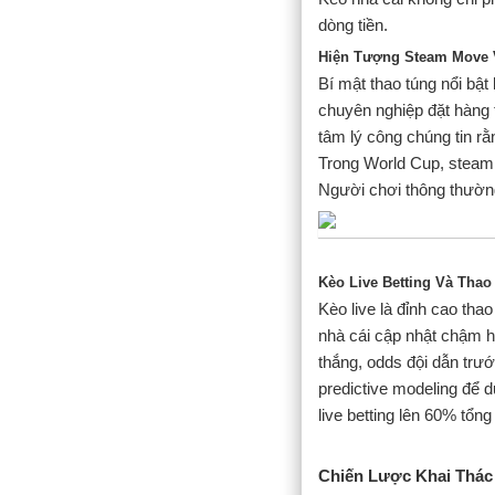
dòng tiền.
Hiện Tượng Steam Move 
Bí mật thao túng nổi bật
chuyên nghiệp đặt hàng t
tâm lý công chúng tin rằ
Trong World Cup, steam 
Người chơi thông thường
Kèo Live Betting Và Tha
Kèo live là đỉnh cao thao
nhà cái cập nhật chậm h
thắng, odds đội dẫn trư
predictive modeling để 
live betting lên 60% tổn
Chiến Lược Khai Thác