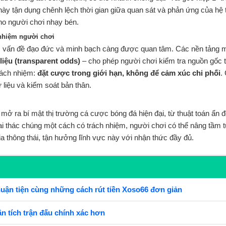
này tận dụng chênh lệch thời gian giữa quan sát và phản ứng của hệ
cho người chơi nhạy bén.
 nhiệm người chơi
ển, vấn đề đạo đức và minh bạch càng được quan tâm. Các nền tảng
liệu (transparent odds)
– cho phép người chơi kiểm tra nguồn gốc t
trách nhiệm:
đặt cược trong giới hạn, không để cảm xúc chi phối
.
ữ liệu và kiểm soát bản thân.
 mở ra bí mật thị trường cá cược bóng đá hiện đại, từ thuật toán ẩn đế
i thác chúng một cách có trách nhiệm, người chơi có thể nâng tầm t
a thông thái, tận hưởng lĩnh vực này với nhận thức đầy đủ.
thuận tiện cùng những cách rút tiền Xoso66 đơn giản
n tích trận đấu chính xác hơn