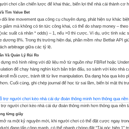
ười chơi cần chiến lược để khai thác, biến lợi thế nhà cái thành cơ h
Và Tìm Value Bet
heo dõi line movement qua công cụ chuyên dụng, phát hiện sự khác bi
èo giảm mà không có tin tức công khai, có thể do sharp money – the
(xác suất cá nhân * odds) – 1, nếu >0 thì cược. Ví dụ, ước tính xá
ue dương 8%. Trong thị trường hiện đại, phần mềm như Betfair API giú
ch arbitrage giữa các tỷ lệ.
ân Và Quản Lý Rủi Ro
 dựng mô hình riêng với dữ liệu mở từ nguồn như FBRef hoặc Unders
lation để chạy hàng nghìn kịch bản trận đấu, so sánh với kèo nhà cá
ankroll mỗi cược, tránh tilt từ live manipulation. Đa dạng hóa qua kèo
c hơn. Cuối cùng, ghi chép journal để học từ sai lầm, biến bí mật thị t
 trợ người chơi kèo nhà cái dự đoán thông minh hơn thông qua nền t
ong từng giây
 mở ra một kỷ nguyên mới, khi người chơi có thể đặt cược ngay trong
 dưới đang tấn công mạnh, có thể nhanh chóng đặt “Tài góc hiệp 1” tr