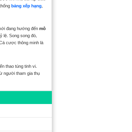
 thống
bảng xếp hạng
,
 mới đang hướng đến
mô
ỷ lệ. Song song đó,
 Cá cược thông minh là
n thao túng tinh vi.
ừ người tham gia thụ