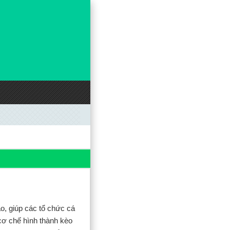
áo, giúp các tổ chức cá
 cơ chế hình thành kèo