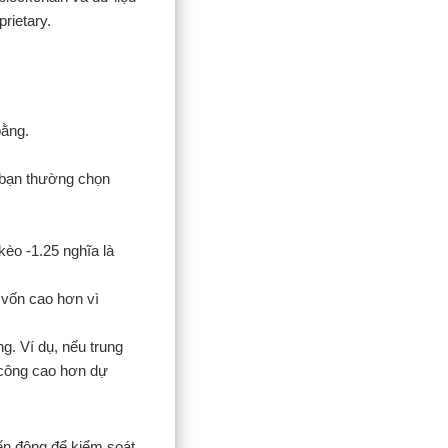
rietary.
bằng.
bạn thường chọn
kèo -1.25 nghĩa là
t vốn cao hơn vì
g. Ví dụ, nếu trung
n công cao hơn dự
ến động để kiểm soát