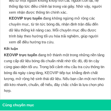
liệu từ một nguồn không khớp với các nguồn còn lại, hệ
thống lập tức điều chỉnh lại trong vài giây. Nhờ vậy, người
xem nhận được thông tin chính xác.
KEOVIP trực tuyến
đang không ngừng mở rộng các
chuyên mục, từ tin tức bóng đá, nhận định trận đấu đến
dữ liệu thống kê nâng cao. Mỗi chuyên mục đều được
trình bày theo hướng tối ưu hóa trải nghiệm, giúp người
xem dễ điều hướng tra cứu.
Kết luận
KEOVIP trực tuyến
đang trở thành một trong những nền tảng
cung cấp dữ liệu bóng đá chuẩn nhất nhờ tốc độ, độ tin cậy
cùng giao diện tối ưu. Trong bối cảnh nhu cầu tra cứu thông tin
bóng đá ngày càng tăng, KEOVIP tiếp tục khẳng định chất
lượng, mở rộng hệ sinh thái dữ liệu. Nếu bạn cần một nơi theo
dõi kèo nhanh, chuẩn, dễ hiểu, đây chắc chắn là lựa chọn phù
hợp.
Cùng chuyên mục