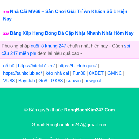
Nhà Cái MV66 – Sân Chơi Giải Trí Ăn Khách Số 1 Hiện
Nay
Bảng Xếp Hạng Bóng Đá Cập Nhật Nhanh Nhất Hôm Nay
Phương pháp
nuôi lô khung 247
chuẩn nhất hiện nay - Cách
soi
cầu 247 miễn phí
đem lại hiệu quả cao -
nổ hũ
|
https://hitclub1.co/
|
https://hitclub.guru/
|
https://taihitclub.ac/
|
kèo nhà cái
|
Fun88
|
8XBET
|
GMNC
|
VU88
|
Bayclub
|
Go8
|
GK88
|
sunwin
|
nowgoal
|
© Bản quyền thuộc
RongBachKim247.Com
Gmail:
Rongbachkim247@gmail.com