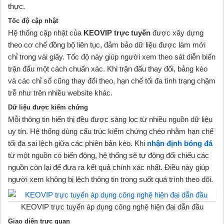
thực.
Tốc độ cập nhật
Hệ thống cập nhật của
KEOVIP trực tuyến
được xây dựng
theo cơ chế đồng bộ liên tục, đảm bảo dữ liệu được làm mới
chỉ trong vài giây. Tốc độ này giúp người xem theo sát diễn biến
trận đấu một cách chuẩn xác. Khi trận đấu thay đổi, bảng kèo
và các chỉ số cũng thay đổi theo, hạn chế tối đa tình trạng chậm
trễ như trên nhiều website khác.
Dữ liệu được kiểm chứng
Mỗi thông tin hiển thị đều được sàng lọc từ nhiều nguồn dữ liệu
uy tín. Hệ thống dùng cấu trúc kiểm chứng chéo nhằm hạn chế
tối đa sai lệch giữa các phiên bản kèo. Khi
nhận định bóng đá
từ một nguồn có biến động, hệ thống sẽ tự động đối chiếu các
nguồn còn lại để đưa ra kết quả chính xác nhất. Điều này giúp
người xem không bị lệch thông tin trong suốt quá trình theo dõi.
KEOVIP trực tuyến áp dụng công nghệ hiện đại dẫn đầu
Giao diện trực quan