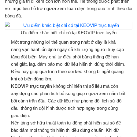
những giá trị đi kèm còn lớn hơn thế. Hệ thống được phát triển
với mục tiêu hỗ trợ người xem toàn diện trong quá trình theo dõi
bóng đá.
Ưu điểm khác biệt chỉ có tại KEOVIP trực tuyến
Một trong những lợi thế quan trọng nhất ở đây là khả
năng vận hành ổn định ngay cả khi lượng người truy cập
tăng đột biến. Máy chủ tự điều phối băng thông để hạn
chế giật, lag, đảm bảo mọi dữ liệu hiển thị đúng thời điểm.
Điều này giúp quá trình theo dõi kèo không bị ngắt quãng
khi có biến động lớn.
KEOVIP trực tuyến
không chỉ hiển thị số liệu mà còn
xây dựng các phân tích bổ sung giúp người xem nắm bắt
bối cảnh trận đấu. Các dữ liệu như phong độ, lịch sử đối
đầu, thông tin đội hình được tích hợp ngay trong cùng
giao diện.
Nền tảng sở hữu thuật toán tự động phát hiện sai số để
bảo đảm mọi thông tin hiển thị đều đúng chuẩn. Khi dữ