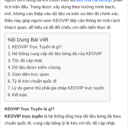
tích trận đấu. Trang được xây dựng theo hướng minh bạch,
mở, không can thiệp vào dữ liệu và luôn ưu tiên độ chính xác.
Điều này giúp người xem KEOVIP tiếp cận thông tin một cách
khách quan, dễ hiểu và dễ đối chiếu với diễn biến thực tế.
Nội Dung Bài Viết
KEOVIP Trực Tuyến là gì?
Hệ thống cung cấp dữ liệu bóng đá của KEOVIP
Tốc độ cập nhật
Dữ liệu được kiểm chứng
Giao diện trực quan
Tỷ lệ kèo chuẩn quốc tế
Lý do game thủ phải gia nhập KEOVIP trực tuyến
Kết luận
KEOVIP Trực Tuyến là gì?
KEOVIP trực tuyến
là hệ thống tổng hợp dữ liệu bóng đá theo
chuẩn quốc tế, cung cấp bảng tỷ lệ kèo với tốc độ cập nhật.