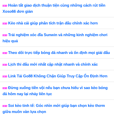
Hoàn tất giao dịch thuận tiện cùng những cách rút tiền
Xoso66 đơn giản
Kèo nhà cái giúp phân tích trận đấu chính xác hơn
Trải nghiệm xóc đĩa Sunwin và những kinh nghiệm chơi
hiệu quả
Theo dõi trực tiếp bóng đá nhanh và ổn định mọi giải đấu
Lịch thi đấu mới nhất cập nhật nhanh và chính xác
Link Tải Go88 Không Chặn Giúp Truy Cập Ổn Định Hơn
Đừng xuống tiền vội nếu bạn chưa hiểu vì sao kèo bóng
đá hôm nay lại nhảy liên tục
Soi kèo tinh tế: Góc nhìn mới giúp bạn chọn kèo thơm
giữa muôn vàn lựa chọn