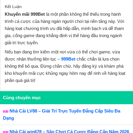
Kết Luận
Khuyến mãi 999Bet
là một phần không thể thiếu trong hành
trình cá cược của hàng ngàn người chơi tại nền tảng này. Với
hàng loạt chương trình ưu đãi hấp dẫn, minh bạch và dễ tham
gia, cổng game đang khẳng định vị thế hàng đầu trong ngành
giải trí trực tuyến.
Nếu bạn đang tìm kiếm một nơi vừa có thể chơi game, vừa
được nhận thưởng liên tục –
999Bet
chắc chắn là lựa chọn
không thể bỏ qua. Đừng chần chừ, hãy đăng ký và khám phá
kho khuyến mãi cực khủng ngay hôm nay để rinh về hàng loạt
phần quà giá trị!
Cùng chuyên mục
Nhà Cái LV88 – Giải Trí Trực Tuyến Đẳng Cấp Siêu Đa
Dạng
Nhà Cái win678 – Sân Chơi Cá Cược Đẳng Cấp Năm 2026