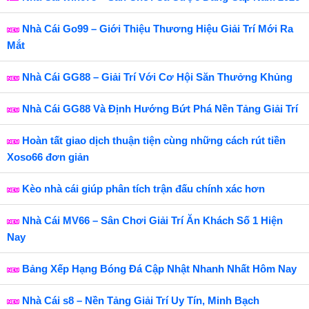
Nhà Cái Go99 – Giới Thiệu Thương Hiệu Giải Trí Mới Ra
Mắt
Nhà Cái GG88 – Giải Trí Với Cơ Hội Săn Thưởng Khủng
Nhà Cái GG88 Và Định Hướng Bứt Phá Nền Tảng Giải Trí
Hoàn tất giao dịch thuận tiện cùng những cách rút tiền
Xoso66 đơn giản
Kèo nhà cái giúp phân tích trận đấu chính xác hơn
Nhà Cái MV66 – Sân Chơi Giải Trí Ăn Khách Số 1 Hiện
Nay
Bảng Xếp Hạng Bóng Đá Cập Nhật Nhanh Nhất Hôm Nay
Nhà Cái s8 – Nền Tảng Giải Trí Uy Tín, Minh Bạch