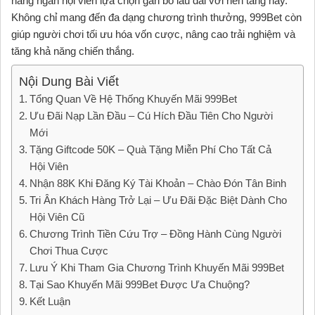
hàng ngàn hội viên lựa chọn gắn bó lâu dài với nền tảng này.
Không chỉ mang đến đa dạng chương trình thưởng, 999Bet còn
giúp người chơi tối ưu hóa vốn cược, nâng cao trải nghiệm và
tăng khả năng chiến thắng.
Nội Dung Bài Viết
Tổng Quan Về Hệ Thống Khuyến Mãi 999Bet
Ưu Đãi Nạp Lần Đầu – Cú Hích Đầu Tiên Cho Người
Mới
Tặng Giftcode 50K – Quà Tặng Miễn Phí Cho Tất Cả
Hội Viên
Nhận 88K Khi Đăng Ký Tài Khoản – Chào Đón Tân Binh
Tri Ân Khách Hàng Trở Lại – Ưu Đãi Đặc Biệt Dành Cho
Hội Viên Cũ
Chương Trình Tiền Cứu Trợ – Đồng Hành Cùng Người
Chơi Thua Cược
Lưu Ý Khi Tham Gia Chương Trình Khuyến Mãi 999Bet
Tại Sao Khuyến Mãi 999Bet Được Ưa Chuộng?
Kết Luận