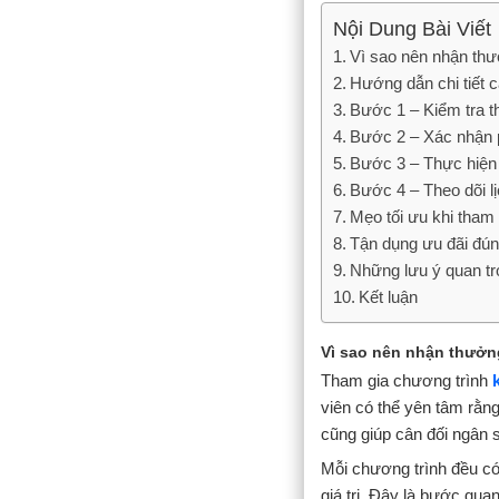
Nội Dung Bài Viết
Vì sao nên nhận th
Hướng dẫn chi tiết
Bước 1 – Kiểm tra th
Bước 2 – Xác nhận
Bước 3 – Thực hiện r
Bước 4 – Theo dõi l
Mẹo tối ưu khi tha
Tận dụng ưu đãi đún
Những lưu ý quan t
Kết luận
Vì sao nên nhận thưởn
Tham gia chương trình
viên có thể yên tâm rằng
cũng giúp cân đối ngân 
Mỗi chương trình đều có 
giá trị. Đây là bước quan