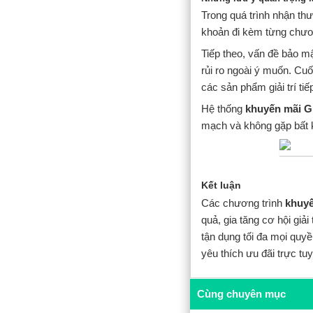
Trong quá trình nhận thư
khoản đi kèm từng chươn
Tiếp theo, vấn đề bảo m
rủi ro ngoài ý muốn. Cu
các sản phẩm giải trí tiếp
Hệ thống
khuyến mãi 
mạch và không gặp bất 
Kết luận
Các chương trình
khuy
quả, gia tăng cơ hội giả
tận dụng tối đa mọi quy
yêu thích ưu đãi trực tu
Cùng chuyên mục