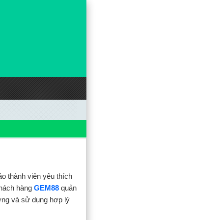
ảo thành viên yêu thích
 khách hàng
GEM88
quản
ưởng và sử dụng hợp lý