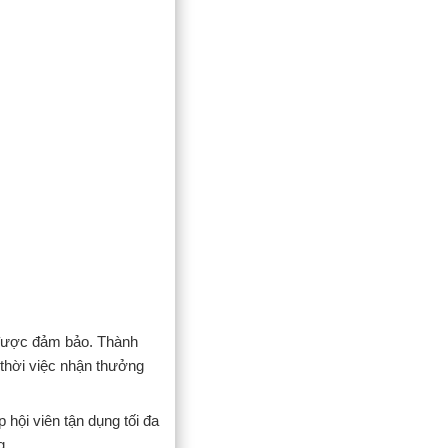
 được đảm bảo. Thành
 thời việc nhận thưởng
 hội viên tận dụng tối đa
g.