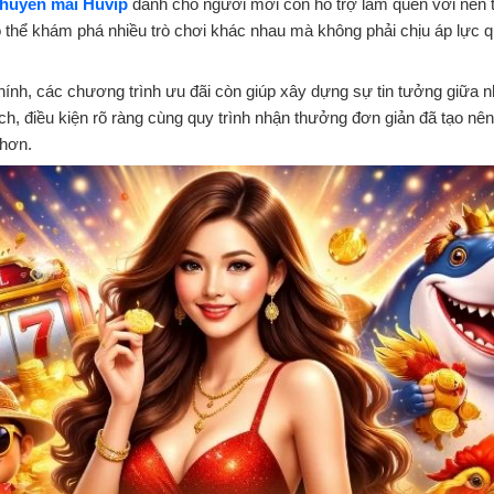
huyến mãi Huvip
dành cho người mới còn hỗ trợ làm quen với nền t
ó thể khám phá nhiều trò chơi khác nhau mà không phải chịu áp lực q
 chính, các chương trình ưu đãi còn giúp xây dựng sự tin tưởng giữa 
h, điều kiện rõ ràng cùng quy trình nhận thưởng đơn giản đã tạo nên 
 hơn.