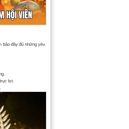
ảm bảo đầy đủ những yêu
ng.
rục lợi.
.