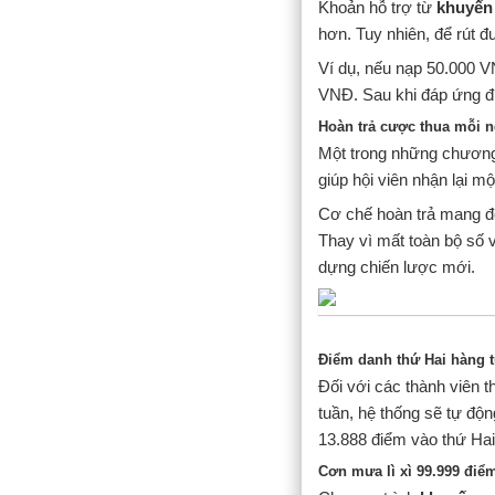
Khoản hỗ trợ từ
khuyến
hơn. Tuy nhiên, để rút 
Ví dụ, nếu nạp 50.000 V
VNĐ. Sau khi đáp ứng đi
Hoàn trả cược thua mỗi 
Một trong những chương
giúp hội viên nhận lại m
Cơ chế hoàn trả mang đế
Thay vì mất toàn bộ số v
dựng chiến lược mới.
Điểm danh thứ Hai hàng 
Đối với các thành viên 
tuần, hệ thống sẽ tự độ
13.888 điểm vào thứ Hai 
Cơn mưa lì xì 99.999 điể