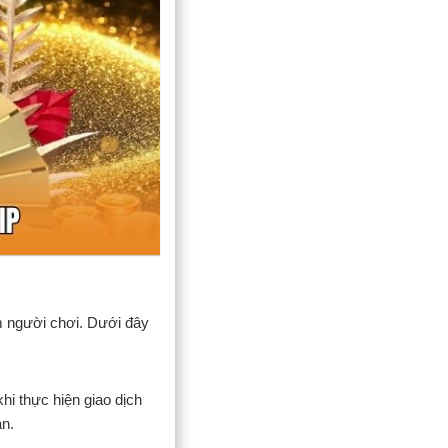
m người chơi. Dưới đây
hi thực hiện giao dịch
ản.