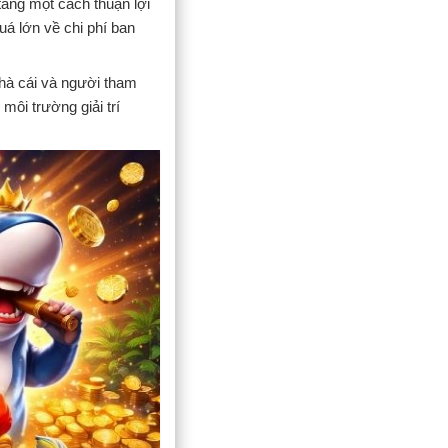
ảng một cách thuận lợi
uá lớn về chi phí ban
nhà cái và người tham
môi trường giải trí