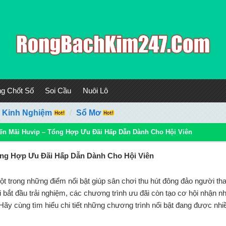
g Chốt Số
Soi Cầu
Nuôi Lô
Kinh Nghiệm
Sổ Mơ
ến Mãi Huvip – Tổng Hợp Ưu Đãi Hấp Dẫn Dành Cho Hội Viên
ổng Hợp Ưu Đãi Hấp Dẫn Dành Cho Hội Viên
ột trong những điểm nổi bật giúp sân chơi thu hút đông đảo người t
 bắt đầu trải nghiệm, các chương trình ưu đãi còn tạo cơ hội nhận nhi
Hãy cùng tìm hiểu chi tiết những chương trình nổi bật đang được nhi