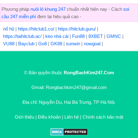
Phương pháp
nuôi lô khung 247
chuẩn nhất hiện nay - Cách
soi
cầu 247 miễn phí
đem lại hiệu quả cao -
nổ hũ
|
https://hitclub1.co/
|
https://hitclub.guru/
|
https://taihitclub.ac/
|
kèo nhà cái
|
Fun88
|
8XBET
|
GMNC
|
VU88
|
Bayclub
|
Go8
|
GK88
|
sunwin
|
nowgoal
|
© Bản quyền thuộc
RongBachKim247.Com
Gmail:
Rongbachkim247@gmail.com
Địa chỉ: Nguyễn Du, Hai Bà Trưng, TP Hà Nội.
Giới thiệu
|
Điều khoản
|
Liên hệ
|
Chính sách bảo mật