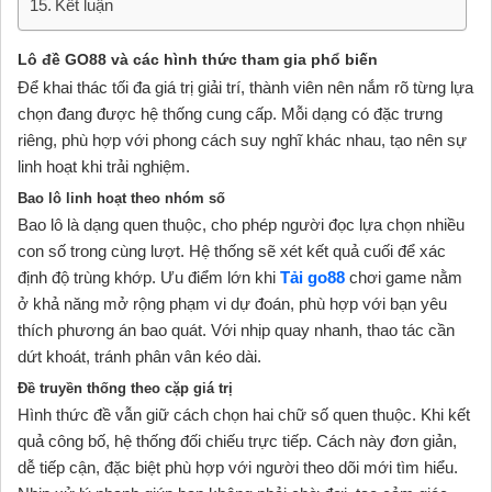
Kết luận
Lô đề GO88 và các hình thức tham gia phổ biến
Để khai thác tối đa giá trị giải trí, thành viên nên nắm rõ từng lựa
chọn đang được hệ thống cung cấp. Mỗi dạng có đặc trưng
riêng, phù hợp với phong cách suy nghĩ khác nhau, tạo nên sự
linh hoạt khi trải nghiệm.
Bao lô linh hoạt theo nhóm số
Bao lô là dạng quen thuộc, cho phép người đọc lựa chọn nhiều
con số trong cùng lượt. Hệ thống sẽ xét kết quả cuối để xác
định độ trùng khớp. Ưu điểm lớn khi
Tải go88
chơi game nằm
ở khả năng mở rộng phạm vi dự đoán, phù hợp với bạn yêu
thích phương án bao quát. Với nhịp quay nhanh, thao tác cần
dứt khoát, tránh phân vân kéo dài.
Đề truyền thống theo cặp giá trị
Hình thức đề vẫn giữ cách chọn hai chữ số quen thuộc. Khi kết
quả công bố, hệ thống đối chiếu trực tiếp. Cách này đơn giản,
dễ tiếp cận, đặc biệt phù hợp với người theo dõi mới tìm hiểu.