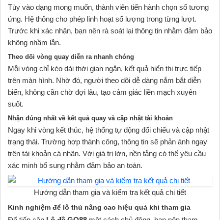
Tùy vào dạng mong muốn, thành viên tiến hành chọn số tương
ứng. Hệ thống cho phép linh hoạt số lượng trong từng lượt.
Trước khi xác nhận, bạn nên rà soát lại thông tin nhằm đảm bảo
không nhầm lẫn.
Theo dõi vòng quay diễn ra nhanh chóng
Mỗi vòng chỉ kéo dài thời gian ngắn, kết quả hiển thị trực tiếp
trên màn hình. Nhờ đó, người theo dõi dễ dàng nắm bắt diễn
biến, không cần chờ đợi lâu, tạo cảm giác liền mạch xuyên
suốt.
Nhận đúng nhất về kết quả quay và cập nhật tài khoản
Ngay khi vòng kết thúc, hệ thống tự động đối chiếu và cập nhật
trạng thái. Trường hợp thành công, thông tin sẽ phản ánh ngay
trên tài khoản cá nhân. Với giá trị lớn, nền tảng có thể yêu cầu
xác minh bổ sung nhằm đảm bảo an toàn.
Hướng dẫn tham gia và kiểm tra kết quả chi tiết
Kinh nghiệm để lô thủ nâng cao hiệu quả khi tham gia
Để tiếp cận
Lô đề GO88
một cách chủ động, bạn nên tham