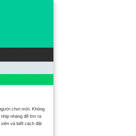
 người chơi mới. Không
h nhịp nhàng để tìm ra
xiên và biết cách đặt