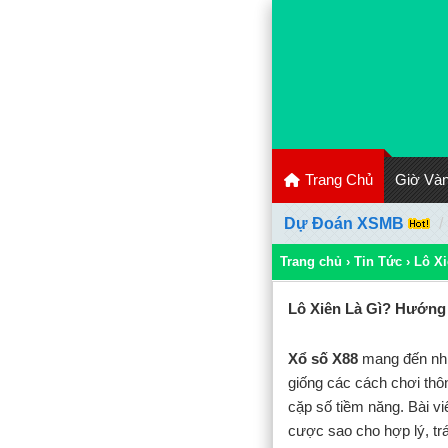
Trang Chủ
Giờ Vàn
Dự Đoán XSMB
Trang chủ
›
Tin Tức
›
Lô X
Lô Xiên Là Gì? Hướng
Xổ số X88
mang đến nhiề
giống các cách chơi thôn
cặp số tiềm năng. Bài v
cược sao cho hợp lý, tr