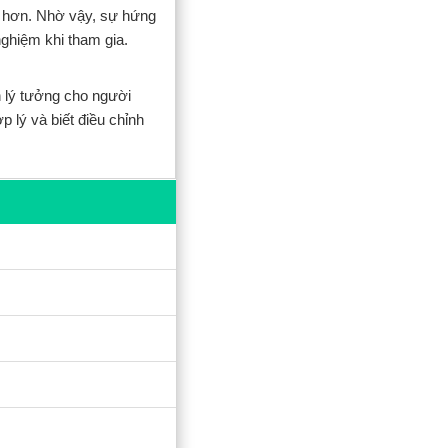
n hơn. Nhờ vậy, sự hứng
nghiệm khi tham gia.
n lý tưởng cho người
p lý và biết điều chỉnh