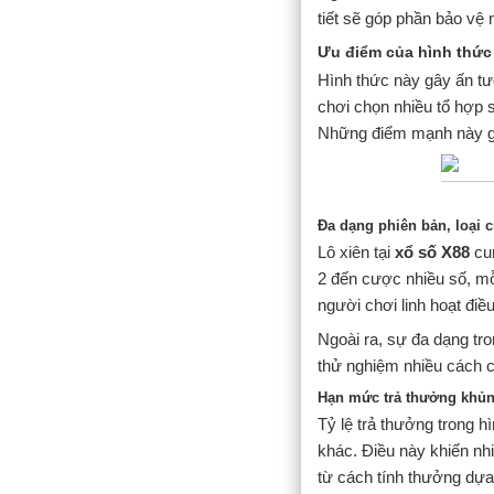
tiết sẽ góp phần bảo vệ n
Ưu điểm của hình thức 
Hình thức này gây ấn tư
chơi chọn nhiều tổ hợp 
Những điểm mạnh này giú
Đa dạng phiên bản, loại 
Lô xiên tại
xổ số X88
cun
2 đến cược nhiều số, mỗ
người chơi linh hoạt đi
Ngoài ra, sự đa dạng tr
thử nghiệm nhiều cách c
Hạn mức trả thưởng khủn
Tỷ lệ trả thưởng trong hì
khác. Điều này khiến nh
từ cách tính thưởng dựa t