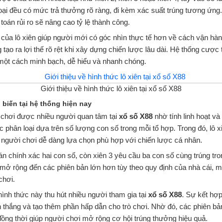
loại đều có mức trả thưởng rõ ràng, đi kèm xác suất trúng tương ứn
toán rủi ro sẽ nâng cao tỷ lệ thành công.
của lô xiên giúp người mới có góc nhìn thực tế hơn về cách vận hà
 tạo ra lợi thế rõ rệt khi xây dựng chiến lược lâu dài. Hệ thống cược 
ả một cách minh bạch, dễ hiểu và nhanh chóng.
Giới thiệu về hình thức lô xiên tại xổ số X88
 biến tại hệ thống hiện nay
c chơi được nhiều người quan tâm tại
xổ số X88
nhờ tính linh hoạt và
c phân loại dựa trên số lượng con số trong mỗi tổ hợp. Trong đó, lô xiê
p người chơi dễ dàng lựa chọn phù hợp với chiến lược cá nhân.
án chính xác hai con số, còn xiên 3 yêu cầu ba con số cùng trúng tr
 mở rộng đến các phiên bản lớn hơn tùy theo quy định của nhà cái, ma
chơi.
ình thức này thu hút nhiều người tham gia tại
xổ số X88
. Sự kết hợp
 thắng và tạo thêm phần hấp dẫn cho trò chơi. Nhờ đó, các phiên bản 
đồng thời giúp người chơi mở rộng cơ hội trúng thưởng hiệu quả.