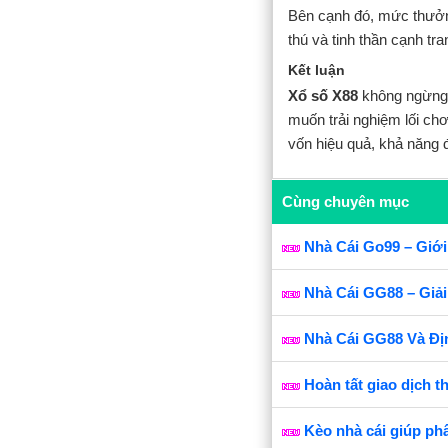
Bên cạnh đó, mức thưởn
thú và tinh thần cạnh t
Kết luận
Xổ số X88
không ngừng c
muốn trải nghiệm lối chơ
vốn hiệu quả, khả năng 
Cùng chuyên mục
Nhà Cái Go99 – Giới
Nhà Cái GG88 – Giả
Nhà Cái GG88 Và Đị
Hoàn tất giao dịch 
Kèo nhà cái giúp phâ