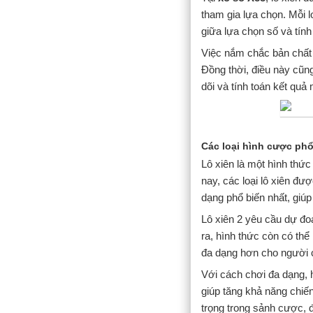
tham gia lựa chọn. Mỗi 
giữa lựa chọn số và tính 
Việc nắm chắc bản chất 
Đồng thời, điều này cũng
dõi và tính toán kết qu
Các loại hình cược phổ
Lô xiên là một hình thứ
nay, các loại lô xiên đượ
dạng phổ biến nhất, giú
Lô xiên 2 yêu cầu dự đo
ra, hình thức còn có thể
đa dạng hơn cho người 
Với cách chơi đa dạng, h
giúp tăng khả năng chiến
trọng trong sảnh cược, 