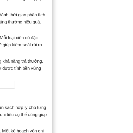
dành thời gian phân tích
rúng thưởng hiệu quả.
 Mỗi loại xiên có đặc
 giúp kiểm soát rủi ro
g khả năng trả thưởng.
ữ được tính bền vững
ân sách hợp lý cho từng
chi tiêu cụ thể cũng giúp
p. Một kế hoạch vốn chi