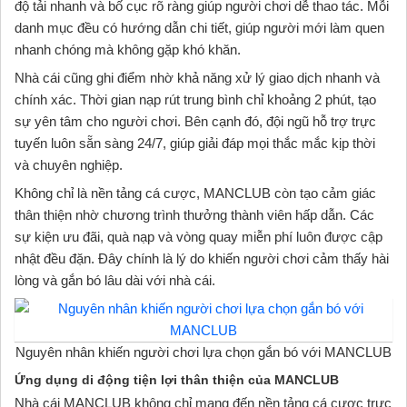
độ tải nhanh và bố cục rõ ràng giúp người chơi dễ thao tác. Mỗi
danh mục đều có hướng dẫn chi tiết, giúp người mới làm quen
nhanh chóng mà không gặp khó khăn.
Nhà cái cũng ghi điểm nhờ khả năng xử lý giao dịch nhanh và
chính xác. Thời gian nạp rút trung bình chỉ khoảng 2 phút, tạo
sự yên tâm cho người chơi. Bên cạnh đó, đội ngũ hỗ trợ trực
tuyến luôn sẵn sàng 24/7, giúp giải đáp mọi thắc mắc kịp thời
và chuyên nghiệp.
Không chỉ là nền tảng cá cược, MANCLUB còn tạo cảm giác
thân thiện nhờ chương trình thưởng thành viên hấp dẫn. Các
sự kiện ưu đãi, quà nạp và vòng quay miễn phí luôn được cập
nhật đều đặn. Đây chính là lý do khiến người chơi cảm thấy hài
lòng và gắn bó lâu dài với nhà cái.
Nguyên nhân khiến người chơi lựa chọn gắn bó với MANCLUB
Ứng dụng di động tiện lợi thân thiện của MANCLUB
Nhà cái MANCLUB không chỉ mang đến nền tảng cá cược trực