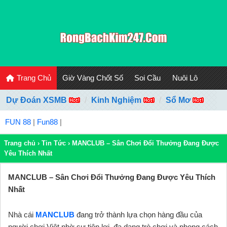
Trang Chủ
Giờ Vàng Chốt Số
Soi Cầu
Nuôi Lô
Dự Đoán XSMB
Kinh Nghiệm
Sổ Mơ
FUN 88
|
Fun88
|
Trang chủ
›
Tin Tức
›
MANCLUB – Sân Chơi Đổi Thưởng Đang Được
Yêu Thích Nhất
MANCLUB – Sân Chơi Đổi Thưởng Đang Được Yêu Thích
Nhất
Nhà cái
MANCLUB
đang trở thành lựa chọn hàng đầu của
người chơi Việt nhờ sự tiện lợi, đa dạng trò chơi và phong cách