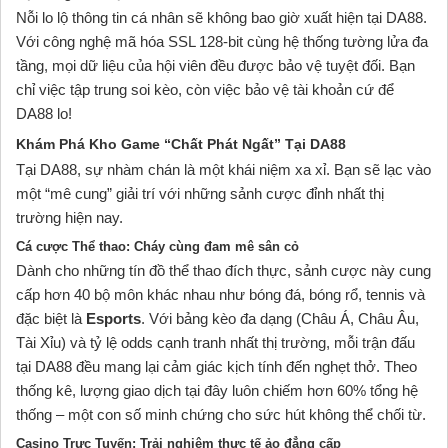
Nỗi lo lộ thông tin cá nhân sẽ không bao giờ xuất hiện tại DA88.
Với công nghệ mã hóa SSL 128-bit cùng hệ thống tường lửa đa
tầng, mọi dữ liệu của hội viên đều được bảo vệ tuyệt đối. Bạn
chỉ việc tập trung soi kèo, còn việc bảo vệ tài khoản cứ để
DA88 lo!
Khám Phá Kho Game “Chất Phát Ngất” Tại DA88
Tại DA88, sự nhàm chán là một khái niệm xa xỉ. Bạn sẽ lạc vào
một “mê cung” giải trí với những sảnh cược đỉnh nhất thị
trường hiện nay.
Cá cược Thể thao: Cháy cùng đam mê sân cỏ
Dành cho những tín đồ thể thao đích thực, sảnh cược này cung
cấp hơn 40 bộ môn khác nhau như bóng đá, bóng rổ, tennis và
đặc biệt là
Esports
. Với bảng kèo đa dạng (Châu Á, Châu Âu,
Tài Xỉu) và tỷ lệ odds cạnh tranh nhất thị trường, mỗi trận đấu
tại DA88 đều mang lại cảm giác kịch tính đến nghẹt thở. Theo
thống kê, lượng giao dịch tại đây luôn chiếm hơn 60% tổng hệ
thống – một con số minh chứng cho sức hút không thể chối từ.
Casino Trực Tuyến: Trải nghiệm thực tế ảo đẳng cấp