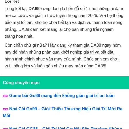
Lời Kết
Tổng kết lại,
DA88
xứng đáng là bến đỗ số 1 cho những ai đam
mê cá cược và giải trí trực tuyến trong năm 2026. Với hệ thống
bảo mật tối tân, kho trò chơi bất tận và dịch vụ thanh toán sòng
phẳng, DA88 cam kết mang lại cho bạn những trải nghiệm
thăng hoa nhất.
Còn chần chừ gì nữa? Hãy đăng ký tham gia DA88 ngay hôm
nay để nhận những phần quà khởi nghiệp giá trị và bắt đầu
hành trình chinh phục vận may của mình. Chúc anh em chơi
vui, thắng lớn và luôn gặp nhiều may mắn cùng DA88!
Cùng chuyên mục
Game bài Go88 mang đến không gian giải trí an toàn
Nhà Cái Go99 – Giới Thiệu Thương Hiệu Giải Trí Mới Ra
Mắt
Nhà Cái GG88 – Giải Trí Với Cơ Hội Săn Thưởng Khủng