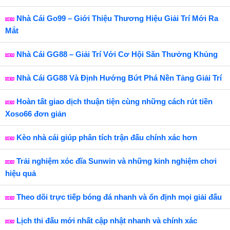
Nhà Cái Go99 – Giới Thiệu Thương Hiệu Giải Trí Mới Ra
Mắt
Nhà Cái GG88 – Giải Trí Với Cơ Hội Săn Thưởng Khủng
Nhà Cái GG88 Và Định Hướng Bứt Phá Nền Tảng Giải Trí
Hoàn tất giao dịch thuận tiện cùng những cách rút tiền
Xoso66 đơn giản
Kèo nhà cái giúp phân tích trận đấu chính xác hơn
Trải nghiệm xóc đĩa Sunwin và những kinh nghiệm chơi
hiệu quả
Theo dõi trực tiếp bóng đá nhanh và ổn định mọi giải đấu
Lịch thi đấu mới nhất cập nhật nhanh và chính xác