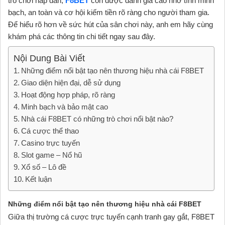
trò chơi hấp dẫn,
F8BET
còn được đánh giá cao nhờ tính minh
bạch, an toàn và cơ hội kiếm tiền rõ ràng cho người tham gia.
Để hiểu rõ hơn về sức hút của sân chơi này, anh em hãy cùng
khám phá các thông tin chi tiết ngay sau đây.
Nội Dung Bài Viết
Những điểm nổi bật tạo nên thương hiệu nhà cái F8BET
Giao diện hiện đại, dễ sử dụng
Hoạt động hợp pháp, rõ ràng
Minh bạch và bảo mật cao
Nhà cái F8BET có những trò chơi nổi bật nào?
Cá cược thể thao
Casino trực tuyến
Slot game – Nổ hũ
Xổ số – Lô đề
Kết luận
Những điểm nổi bật tạo nên thương hiệu nhà cái F8BET
Giữa thị trường cá cược trực tuyến cạnh tranh gay gắt, F8BET