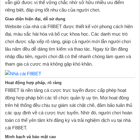
vẫn giữ được vị thế vững chắc nhờ sở hữu nhiều ưu điểm
riêng biệt, đáp ứng tốt nhu cầu của người chơi.
Giao diện hiện đại, dễ sử dụng
Website của nhà cái F8BET được thiết kế với phong cách hiện
đại, màu sắc hài hòa và bố cục khoa học. Các danh mục trò
chơi được sắp xếp rõ ràng, giúp cả người mới lẫn người chơi
lâu năm đều dễ dàng tìm kiếm và thao tác. Ngay từ lần đăng
nhập đầu tiên, người chơi đã có thể nhanh chóng làm quen và
tham gia cá cược mà không gặp khó khăn.
Hoạt động hợp pháp, rõ ràng
F8BET là nền tảng cá cược trực tuyến được cấp phép hoạt
động hợp pháp bởi các tổ chức quản lý uy tín. Mọi hoạt động
trên hệ thống đều chịu sự giám sát chặt chẽ, đảm bảo tuân thủ
các quy định về cá cược trực tuyến. Nhờ đó, người chơi hoàn
toàn có thể yên tâm khi đăng ký và trải nghiệm dịch vụ tại nhà
cái F8BET.
Minh bạch và bảo mật cao