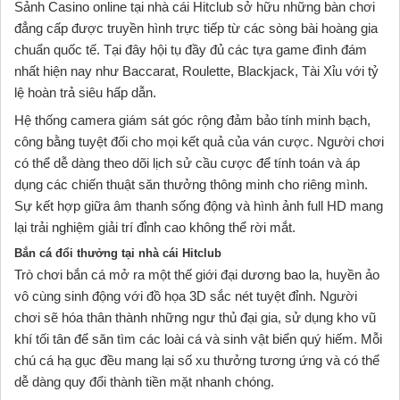
Sảnh Casino online tại nhà cái Hitclub sở hữu những bàn chơi
đẳng cấp được truyền hình trực tiếp từ các sòng bài hoàng gia
chuẩn quốc tế. Tại đây hội tụ đầy đủ các tựa game đình đám
nhất hiện nay như Baccarat, Roulette, Blackjack, Tài Xỉu với tỷ
lệ hoàn trả siêu hấp dẫn.
Hệ thống camera giám sát góc rộng đảm bảo tính minh bạch,
công bằng tuyệt đối cho mọi kết quả của ván cược. Người chơi
có thể dễ dàng theo dõi lịch sử cầu cược để tính toán và áp
dụng các chiến thuật săn thưởng thông minh cho riêng mình.
Sự kết hợp giữa âm thanh sống động và hình ảnh full HD mang
lại trải nghiệm giải trí đỉnh cao không thể rời mắt.
Bắn cá đổi thưởng tại nhà cái Hitclub
Trò chơi bắn cá mở ra một thế giới đại dương bao la, huyền ảo
vô cùng sinh động với đồ họa 3D sắc nét tuyệt đỉnh. Người
chơi sẽ hóa thân thành những ngư thủ đại gia, sử dụng kho vũ
khí tối tân để săn tìm các loài cá và sinh vật biển quý hiếm. Mỗi
chú cá hạ gục đều mang lại số xu thưởng tương ứng và có thể
dễ dàng quy đổi thành tiền mặt nhanh chóng.