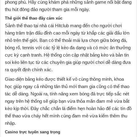
phong phú. Hãy cùng khám phá những sảnh game nổi bật đang
thu hút đông đảo người tham gia mỗi ngày.
Thế giới thể thao đầy cảm xúc
Sảnh thể thao tại nhà cái Hitclub mang đến cho người chơi
hàng trăm trận đấu đỉnh cao mỗi ngày từ khắp các giải đấu lớn
nhỏ trên thế giới. Bạn có thể thoải mái lựa chọn giữa bóng đá,
bóng rổ, tennis với các tỷ lệ kèo đa dạng và có mức ăn thưởng
cực kỳ cạnh tranh. Hệ thống còn cập nhật bảng kèo và bản tin
soi kèo liên tục từ các chuyên gia giúp người chơi dễ dàng đưa
ra quyết định chính xác.
Giao diện bảng kèo được thiết kế vô cùng thông minh, khoa
học giúp ngay cả những tân thủ mới tham gia cũng có thể thao
tác dễ dàng. Ngoài ra, tính năng xem bóng đá trực tiếp sắc nét
ngay trên hệ thống sẽ giúp bạn vừa thỏa mãn đam mê vừa bắt
kèo kịp thời. Đây chắc chắn là điểm hẹn hoàn hảo để các tín đồ
thể thao vừa cháy hết mình cùng đam mê vừa kiếm thêm thu
nhập.
Casino trực tuyến sang trọng