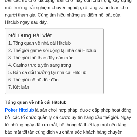
đến các trò chơi đa dạng, sân chơi này còn chú trọng xây dựng
môi trường trải nghiệm chuyên nghiệp, rõ ràng và an toàn cho
người tham gia. Cùng tìm hiểu những ưu điểm nổi bật của
Hitclub ngay sau đây.
Nội Dung Bài Viết
Tổng quan về nhà cái Hitclub
Thế giới game sôi động tại nhà cái Hitclub
Thế giới thể thao đầy cảm xúc
Casino trực tuyến sang trọng
Bắn cá đổi thưởng tại nhà cái Hitclub
Thế giới nổ hũ độc đáo
Kết luận
Tổng quan về nhà cái Hitclub
Poker Hitclub
là sân chơi hợp pháp, được cấp phép hoạt động
bởi các tổ chức quản lý cá cược uy tín hàng đầu thế giới. Ngay
từ những ngày đầu ra mắt, hệ thống đã thiết lập một nền tảng
bảo mật tối tân cùng dịch vụ chăm sóc khách hàng chuyên