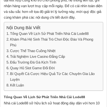
đại kết hợp cùng kho trò chơi phong phú, hệ thống liên tục ghi
nhận hàng vạn lượt truy cập mỗi ngày. Để có cái nhìn toàn diện
và sâu sắc hơn về tọa độ giải trí lý tưởng này, mời quý độc giả
cùng khám phá các nội dung chi tiết dưới đây.
Nội Dung Bài Viết
Tổng Quan Về Lịch Sử Phát Triển Nhà Cái Lode88
Khám Phá Hệ Sinh Thái Trò Chơi Độc Đáo Và Phong
Phú
Cược Thể Thao Cuồng Nhiệt
Trải Nghiệm Live Casino Đẳng Cấp
Đấu Trường Đá Gà Kịch Tính
Quay Hũ Slot Game Đổi Đời
Bí Quyết Cá Cược Hiệu Quả Từ Các Chuyên Gia Lão
Luyện
Kết Luận
Tổng Quan Về Lịch Sử Phát Triển Nhà Cái Lode88
Nhà cái Lode88 sở hữu lịch sử hoạt động dày dặn với hơn 10