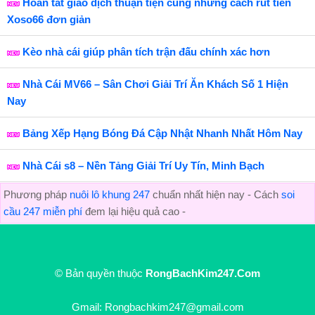
Hoàn tất giao dịch thuận tiện cùng những cách rút tiền
Xoso66 đơn giản
Kèo nhà cái giúp phân tích trận đấu chính xác hơn
Nhà Cái MV66 – Sân Chơi Giải Trí Ăn Khách Số 1 Hiện
Nay
Bảng Xếp Hạng Bóng Đá Cập Nhật Nhanh Nhất Hôm Nay
Nhà Cái s8 – Nền Tảng Giải Trí Uy Tín, Minh Bạch
Phương pháp
nuôi lô khung 247
chuẩn nhất hiện nay - Cách
soi
cầu 247 miễn phí
đem lại hiệu quả cao -
© Bản quyền thuộc
RongBachKim247.Com
Gmail:
Rongbachkim247@gmail.com