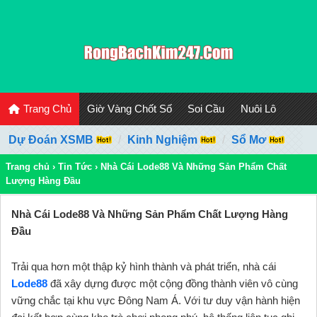
Trang Chủ
Giờ Vàng Chốt Số
Soi Cầu
Nuôi Lô
Dự Đoán XSMB
Kinh Nghiệm
Sổ Mơ
Trang chủ
›
Tin Tức
›
Nhà Cái Lode88 Và Những Sản Phẩm Chất
Lượng Hàng Đầu
Nhà Cái Lode88 Và Những Sản Phẩm Chất Lượng Hàng
Đầu
Trải qua hơn một thập kỷ hình thành và phát triển, nhà cái
Lode88
đã xây dựng được một cộng đồng thành viên vô cùng
vững chắc tại khu vực Đông Nam Á. Với tư duy vận hành hiện