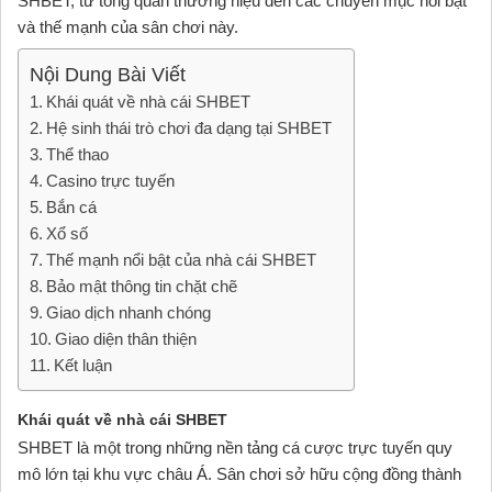
SHBET, từ tổng quan thương hiệu đến các chuyên mục nổi bật
và thế mạnh của sân chơi này.
Nội Dung Bài Viết
Khái quát về nhà cái SHBET
Hệ sinh thái trò chơi đa dạng tại SHBET
Thể thao
Casino trực tuyến
Bắn cá
Xổ số
Thế mạnh nổi bật của nhà cái SHBET
Bảo mật thông tin chặt chẽ
Giao dịch nhanh chóng
Giao diện thân thiện
Kết luận
Khái quát về nhà cái SHBET
SHBET là một trong những nền tảng cá cược trực tuyến quy
mô lớn tại khu vực châu Á. Sân chơi sở hữu cộng đồng thành