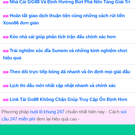
Nhà Cái GG88 Và Định Hướng Bứt Phá Nền Tảng Giải Trí
Hoàn tất giao dịch thuận tiện cùng những cách rút tiền
Xoso66 đơn giản
Kèo nhà cái giúp phân tích trận đấu chính xác hơn
Trải nghiệm xóc đĩa Sunwin và những kinh nghiệm chơi
hiệu quả
Theo dõi trực tiếp bóng đá nhanh và ổn định mọi giải đấu
Lịch thi đấu mới nhất cập nhật nhanh và chính xác
Link Tải Go88 Không Chặn Giúp Truy Cập Ổn Định Hơn
Phương pháp
nuôi lô khung 247
chuẩn nhất hiện nay - Cách
soi
cầu 247 miễn phí
đem lại hiệu quả cao -