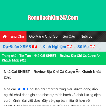
Trang Chủ
Giờ Vàng Chốt Số
Soi Cầu
Nuôi Lô
Dự Đoán XSMB
Kinh Nghiệm
Sổ Mơ
Trang chủ
›
Tin Tức
›
Nhà Cái SHBET – Review Địa Chỉ Cá Cược Ăn
Khách Nhất 2026
Nhà Cái SHBET – Review Địa Chỉ Cá Cược Ăn Khách Nhất
2026
Nhà cái
SHBET
nổi lên như một thương hiệu được đông đảo
người chơi đánh giá cao nhờ sự minh bạch và chất lượng dịch
vụ ổn định. Bài viết dưới đây sẽ giúp bạn hiểu rõ hơn về