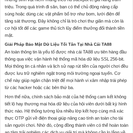
triệu. Trong quá trình đi săn, bạn có thể chủ động nâng cấp
súng hoặc dùng các vật phẩm bổ trợ như bom, lưới điện để
tăng sát thương. Đây không chỉ là trò chơi thư giãn mà còn là
cơ hội tốt để các game thủ tích lũy điểm thưởng đổi thành tiền
mặt.
Giải Pháp Bảo Mật Dữ Liệu Tối Tân Tại Nhà Cái TA88
An toàn thông tin là yếu tố được nhà cái TA88 ưu tiên hàng đầu
thông qua việc vận hành hệ thống mã hóa dữ liệu SSL 256-bit.
Mọi thông tin cá nhân và lịch sử nạp rút tiền của người chơi đều
được lưu trữ nghiêm ngặt trong môi trường ngoại tuyến. Cơ
chế này giúp ngăn chặn triệt để mọi hành vi xâm nhập trái phép
từ các hacker hoặc các bên thứ ba.
Hơn thế nữa, chính sách bảo mật của hệ thống cam kết không
tiết lộ hay thương mại hóa dữ liệu của hội viên dưới bất kỳ hình
thức nào. Hệ thống tường lửa nhiều lớp kết hợp cùng mã xác
thực OTP gửi về điện thoại giúp nâng cao tính an toàn cho tài
sản người chơi. Nhờ đó, cộng đồng thành viên có thể hoàn toàn
an tâm trải nghiệm các dịch vụ giải trí mà không cần lo lắng về