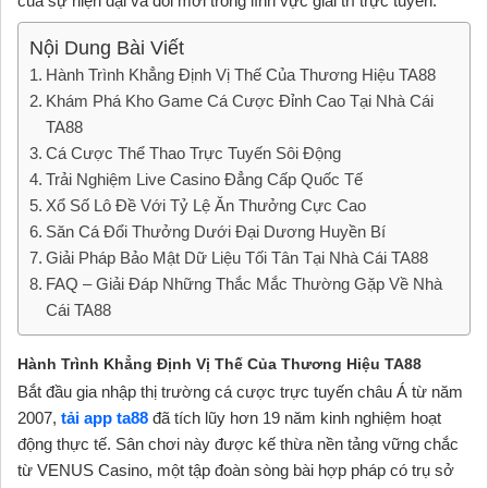
của sự hiện đại và đổi mới trong lĩnh vực giải trí trực tuyến.
Nội Dung Bài Viết
Hành Trình Khẳng Định Vị Thế Của Thương Hiệu TA88
Khám Phá Kho Game Cá Cược Đỉnh Cao Tại Nhà Cái
TA88
Cá Cược Thể Thao Trực Tuyến Sôi Động
Trải Nghiệm Live Casino Đẳng Cấp Quốc Tế
Xổ Số Lô Đề Với Tỷ Lệ Ăn Thưởng Cực Cao
Săn Cá Đổi Thưởng Dưới Đại Dương Huyền Bí
Giải Pháp Bảo Mật Dữ Liệu Tối Tân Tại Nhà Cái TA88
FAQ – Giải Đáp Những Thắc Mắc Thường Gặp Về Nhà
Cái TA88
Hành Trình Khẳng Định Vị Thế Của Thương Hiệu TA88
Bắt đầu gia nhập thị trường cá cược trực tuyến châu Á từ năm
2007,
tải app ta88
đã tích lũy hơn 19 năm kinh nghiệm hoạt
động thực tế. Sân chơi này được kế thừa nền tảng vững chắc
từ VENUS Casino, một tập đoàn sòng bài hợp pháp có trụ sở