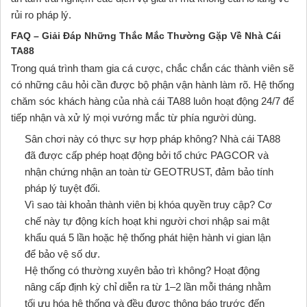
rủi ro pháp lý.
FAQ – Giải Đáp Những Thắc Mắc Thường Gặp Về Nhà Cái
TA88
Trong quá trình tham gia cá cược, chắc chắn các thành viên sẽ
có những câu hỏi cần được bộ phận vận hành làm rõ. Hệ thống
chăm sóc khách hàng của nhà cái TA88 luôn hoạt động 24/7 để
tiếp nhận và xử lý mọi vướng mắc từ phía người dùng.
Sân chơi này có thực sự hợp pháp không? Nhà cái TA88
đã được cấp phép hoạt động bởi tổ chức PAGCOR và
nhận chứng nhận an toàn từ GEOTRUST, đảm bảo tính
pháp lý tuyệt đối.
Vì sao tài khoản thành viên bị khóa quyền truy cập? Cơ
chế này tự động kích hoạt khi người chơi nhập sai mật
khẩu quá 5 lần hoặc hệ thống phát hiện hành vi gian lận
để bảo vệ số dư.
Hệ thống có thường xuyên bảo trì không? Hoạt động
nâng cấp định kỳ chỉ diễn ra từ 1–2 lần mỗi tháng nhằm
tối ưu hóa hệ thống và đều được thông báo trước đến