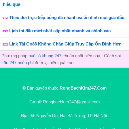
hiệu quả
Theo dõi trực tiếp bóng đá nhanh và ổn định mọi giải đấu
Lịch thi đấu mới nhất cập nhật nhanh và chính xác
Link Tải Go88 Không Chặn Giúp Truy Cập Ổn Định Hơn
Phương pháp
nuôi lô khung 247
chuẩn nhất hiện nay - Cách
soi
cầu 247 miễn phí
đem lại hiệu quả cao -
© Bản quyền thuộc
RongBachKim247.Com
Gmail:
Rongbachkim247@gmail.com
Địa chỉ: Nguyễn Du, Hai Bà Trưng, TP Hà Nội.