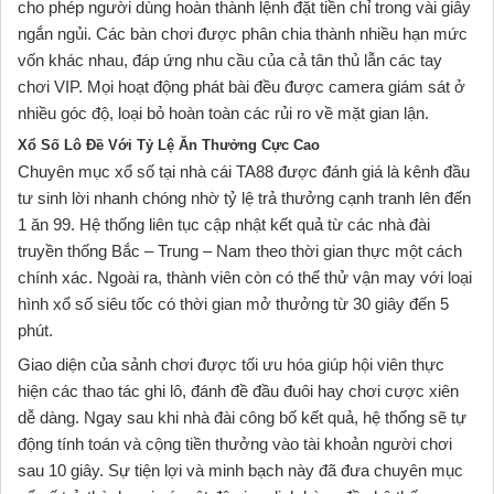
cho phép người dùng hoàn thành lệnh đặt tiền chỉ trong vài giây
ngắn ngủi. Các bàn chơi được phân chia thành nhiều hạn mức
vốn khác nhau, đáp ứng nhu cầu của cả tân thủ lẫn các tay
chơi VIP. Mọi hoạt động phát bài đều được camera giám sát ở
nhiều góc độ, loại bỏ hoàn toàn các rủi ro về mặt gian lận.
Xổ Số Lô Đề Với Tỷ Lệ Ăn Thưởng Cực Cao
Chuyên mục xổ số tại nhà cái TA88 được đánh giá là kênh đầu
tư sinh lời nhanh chóng nhờ tỷ lệ trả thưởng cạnh tranh lên đến
1 ăn 99. Hệ thống liên tục cập nhật kết quả từ các nhà đài
truyền thống Bắc – Trung – Nam theo thời gian thực một cách
chính xác. Ngoài ra, thành viên còn có thể thử vận may với loại
hình xổ số siêu tốc có thời gian mở thưởng từ 30 giây đến 5
phút.
Giao diện của sảnh chơi được tối ưu hóa giúp hội viên thực
hiện các thao tác ghi lô, đánh đề đầu đuôi hay chơi cược xiên
dễ dàng. Ngay sau khi nhà đài công bố kết quả, hệ thống sẽ tự
động tính toán và cộng tiền thưởng vào tài khoản người chơi
sau 10 giây. Sự tiện lợi và minh bạch này đã đưa chuyên mục