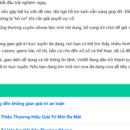
bắt đầu trải nghiệm ngay.
 nếu gặp bất kỳ vấn đề nào, đội ngũ hỗ trợ luôn sẵn sàng giúp đỡ. Đ
ông bị “bỏ rơi” khi cần giải quyết sự cố.
ũng thường xuyên обнов làm mới nội dung, bổ sung trò chơi để giữ s
 gian giải trí trực tuyến đa dạng, nơi bạn có thể tìm thấy nhiều hìn
 casino, game bài, nổ hũ, bắn cá cho đến xổ số và thể thao, tất cả đ
, giao diện dễ dùng và hệ thống ổn định, Vin88 đang dần trở thành l
ải trí trực tuyến. Nếu bạn đang tìm một nơi vừa đa dạng vừa dễ tiếp c
đến không gian giải trí an toàn
 Thiệu Thương Hiệu Giải Trí Mới Ra Mắt