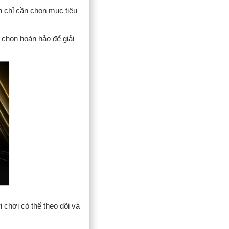
n chỉ cần chọn mục tiêu
 chọn hoàn hảo để giải
 chơi có thể theo dõi và