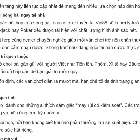
n tảng này liên tục cập nhật để mang đến nhiều lựa chọn hấp dẫn h
í sòng bài ngay tại nhà
ác hồi hộp của sòng bài, casino trực tuyến tại Vin88 sẽ là nơi lý tư
kjack hay Poker đều được tái hiện với chất lượng hình ảnh sắc nét.
hợp cùng dealer chuyên nghiệp giúp mỗi ván chơi trở nên chân thự
 còn cảm nhận được “không khí” như đang ngồi tại bàn cược thực s
 trí quen thuộc
ò chơi bài gần gũi với người Việt như Tiến lên, Phỏm, Xì tố hay Bầu
ẫn đủ hấp dẫn để bạn giải trí mỗi ngày.
n định, các ván chơi diễn ra mượt mà, hạn chế tối đa tình trạng giá
ịch tính
nơi dành cho những ai thích cảm giác “may rủi có kiểm soát”. Các trò 
 và hiệu ứng cực kỳ cuốn hút.
hồi hộp, bởi bạn không biết khi nào phần thưởng lớn sẽ xuất hiện. Ch
c sức hút riêng.
ng mà vui