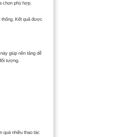
ựa chọn phù hợp.
n thống. Kết quả được
này giúp nền tảng dễ
đối tượng.
n quá nhiều thao tác