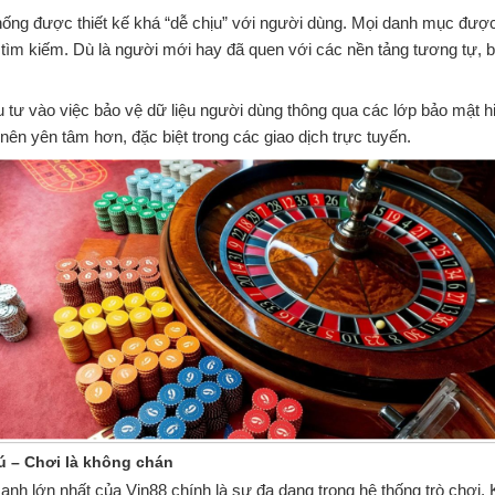
hống được thiết kế khá “dễ chịu” với người dùng. Mọi danh mục được
 tìm kiếm. Dù là người mới hay đã quen với các nền tảng tương tự, 
 tư vào việc bảo vệ dữ liệu người dùng thông qua các lớp bảo mật hi
ở nên yên tâm hơn, đặc biệt trong các giao dịch trực tuyến.
ú – Chơi là không chán
nh lớn nhất của Vin88 chính là sự đa dạng trong hệ thống trò chơi. K