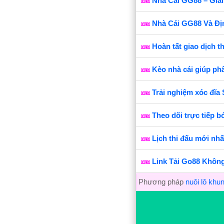
Nhà Cái GG88 – Giả
Nhà Cái GG88 Và Đị
Hoàn tất giao dịch 
Kèo nhà cái giúp phâ
Trải nghiệm xóc đĩa
Theo dõi trực tiếp b
Lịch thi đấu mới nhấ
Link Tải Go88 Khôn
Phương pháp
nuôi lô khu