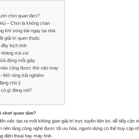
gười chơi quan tâm?
phú – Chơi là không chán
g khí sòng bài ngay tại nhà
 giải trí quen thuộc
đầy kịch tính
ẹ nhàng mà vui
Sôi động mỗi giây
y nào cũng được thử vận may
– Mở rộng trải nghiệm
đáng chú ý
 có gì đáng nói?
i chơi quan tâm?
n việc tạo ra một không gian giải trí trực tuyến tiện lợi, dễ tiếp cậ
ới nền tảng công nghệ được tối ưu hóa, người dùng có thể truy cập n
g điện thoại hay máy tính.