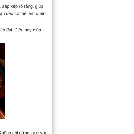
 sắp xếp rõ ràng, giúp
bạn đều có thể làm quen
ện đại. Điều này giúp
hông chỉ dừng lại ở vài