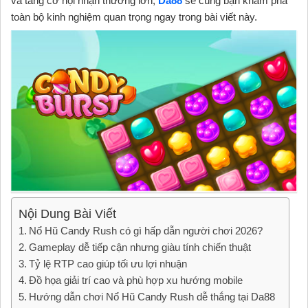
và tăng cơ hội nhận thưởng lớn,
Da88
sẽ cùng bạn khám phá
toàn bộ kinh nghiệm quan trọng ngay trong bài viết này.
Nội Dung Bài Viết
Nổ Hũ Candy Rush có gì hấp dẫn người chơi 2026?
Gameplay dễ tiếp cận nhưng giàu tính chiến thuật
Tỷ lệ RTP cao giúp tối ưu lợi nhuận
Đồ họa giải trí cao và phù hợp xu hướng mobile
Hướng dẫn chơi Nổ Hũ Candy Rush dễ thắng tại Da88