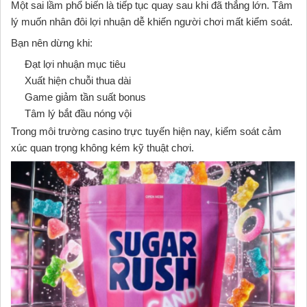
Một sai lầm phổ biến là tiếp tục quay sau khi đã thắng lớn. Tâm
lý muốn nhân đôi lợi nhuận dễ khiến người chơi mất kiểm soát.
Bạn nên dừng khi:
Đạt lợi nhuận mục tiêu
Xuất hiện chuỗi thua dài
Game giảm tần suất bonus
Tâm lý bắt đầu nóng vội
Trong môi trường casino trực tuyến hiện nay, kiểm soát cảm
xúc quan trọng không kém kỹ thuật chơi.