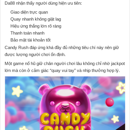
Da88 nhận thấy người dùng hiện ưu tiên:
Giao diện trực quan
Quay nhanh không giật lag
Hiệu ứng thắng lớn rõ ràng
Thanh toán nhanh
Bảo mật tài khoản tốt
Candy Rush đáp ứng khá đầy đủ những tiêu chí này nên giữ
được lượng người chơi ổn định.
Một game nổ hũ giữ chân người chơi lâu không chỉ nhờ jackpot
lớn mà còn ở cảm giác “quay vui tay” và nhịp thưởng hợp lý.