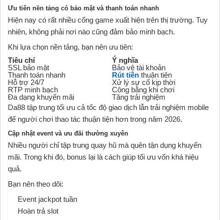
Ưu tiên nền tảng có bảo mật và thanh toán nhanh
Hiện nay có rất nhiều cổng game xuất hiện trên thị trường. Tuy
nhiên, không phải nơi nào cũng đảm bảo minh bạch.
Khi lựa chọn nền tảng, bạn nên ưu tiên:
Tiêu chí
Ý nghĩa
SSL bảo mật
Bảo vệ tài khoản
Thanh toán nhanh
Rút tiền
thuận tiện
Hỗ trợ 24/7
Xử lý sự cố kịp thời
RTP minh bạch
Công bằng khi chơi
Đa dạng khuyến mãi
Tăng trải nghiệm
Da88 tập trung tối ưu cả tốc độ giao dịch lẫn trải nghiệm mobile
để người chơi thao tác thuận tiện hơn trong năm 2026.
Cập nhật event và ưu đãi thường xuyên
Nhiều người chỉ tập trung quay hũ mà quên tận dụng khuyến
mãi. Trong khi đó, bonus lại là cách giúp tối ưu vốn khá hiệu
quả.
Bạn nên theo dõi:
Event jackpot tuần
Hoàn trả slot