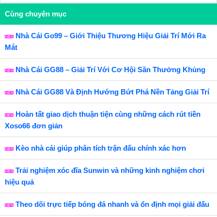
Cùng chuyên mục
Nhà Cái Go99 – Giới Thiệu Thương Hiệu Giải Trí Mới Ra
Mắt
Nhà Cái GG88 – Giải Trí Với Cơ Hội Săn Thưởng Khủng
Nhà Cái GG88 Và Định Hướng Bứt Phá Nền Tảng Giải Trí
Hoàn tất giao dịch thuận tiện cùng những cách rút tiền
Xoso66 đơn giản
Kèo nhà cái giúp phân tích trận đấu chính xác hơn
Trải nghiệm xóc đĩa Sunwin và những kinh nghiệm chơi
hiệu quả
Theo dõi trực tiếp bóng đá nhanh và ổn định mọi giải đấu