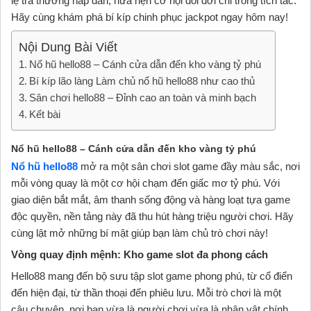
lệ trả thưởng hấp dẫn, hứa hẹn cơ hội đổi đời chỉ trong tích tắc.
Hãy cùng khám phá bí kíp chinh phục jackpot ngay hôm nay!
Nội Dung Bài Viết
Nổ hũ hello88 – Cánh cửa dẫn đến kho vàng tỷ phú
Bí kíp lão làng Làm chủ nổ hũ hello88 như cao thủ
Sân chơi hello88 – Đỉnh cao an toàn và minh bạch
Kết bài
Nổ hũ hello88 – Cánh cửa dẫn đến kho vàng tỷ phú
Nổ hũ hello88
mở ra một sân chơi slot game đầy màu sắc, nơi
mỗi vòng quay là một cơ hội chạm đến giấc mơ tỷ phú. Với
giao diện bắt mắt, âm thanh sống động và hàng loạt tựa game
độc quyền, nền tảng này đã thu hút hàng triệu người chơi. Hãy
cùng lật mở những bí mật giúp bạn làm chủ trò chơi này!
Vòng quay định mệnh: Kho game slot đa phong cách
Hello88 mang đến bộ sưu tập slot game phong phú, từ cổ điển
đến hiện đại, từ thần thoại đến phiêu lưu. Mỗi trò chơi là một
câu chuyện, nơi bạn vừa là người chơi vừa là nhân vật chính.