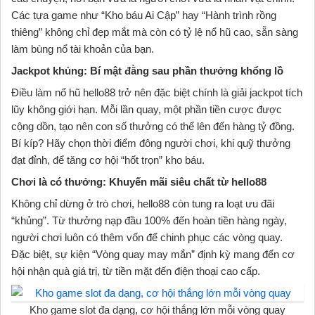
Các tựa game như “Kho báu Ai Cập” hay “Hành trình rồng
thiêng” không chỉ đẹp mắt mà còn có tỷ lệ nổ hũ cao, sẵn sàng
làm bùng nổ tài khoản của bạn.
Jackpot khủng: Bí mật đằng sau phần thưởng khổng lồ
Điều làm nổ hũ hello88 trở nên đặc biệt chính là giải jackpot tích
lũy không giới hạn. Mỗi lần quay, một phần tiền cược được
cộng dồn, tạo nên con số thưởng có thể lên đến hàng tỷ đồng.
Bí kíp? Hãy chọn thời điểm đông người chơi, khi quỹ thưởng
đạt đỉnh, để tăng cơ hội “hốt trọn” kho báu.
Chơi là có thưởng: Khuyến mãi siêu chất từ hello88
Không chỉ dừng ở trò chơi, hello88 còn tung ra loạt ưu đãi
“khủng”. Từ thưởng nạp đầu 100% đến hoàn tiền hàng ngày,
người chơi luôn có thêm vốn để chinh phục các vòng quay.
Đặc biệt, sự kiện “Vòng quay may mắn” định kỳ mang đến cơ
hội nhận quà giá trị, từ tiền mặt đến điện thoại cao cấp.
Kho game slot đa dạng, cơ hội thắng lớn mỗi vòng quay