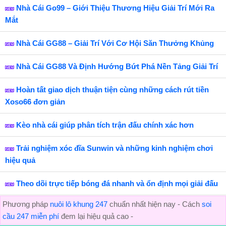
Nhà Cái Go99 – Giới Thiệu Thương Hiệu Giải Trí Mới Ra
Mắt
Nhà Cái GG88 – Giải Trí Với Cơ Hội Săn Thưởng Khủng
Nhà Cái GG88 Và Định Hướng Bứt Phá Nền Tảng Giải Trí
Hoàn tất giao dịch thuận tiện cùng những cách rút tiền
Xoso66 đơn giản
Kèo nhà cái giúp phân tích trận đấu chính xác hơn
Trải nghiệm xóc đĩa Sunwin và những kinh nghiệm chơi
hiệu quả
Theo dõi trực tiếp bóng đá nhanh và ổn định mọi giải đấu
Phương pháp
nuôi lô khung 247
chuẩn nhất hiện nay - Cách
soi
cầu 247 miễn phí
đem lại hiệu quả cao -