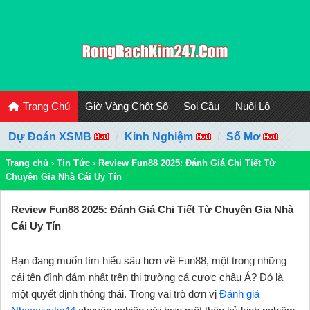
Trang Chủ
Giờ Vàng Chốt Số
Soi Cầu
Nuôi Lô
Dự Đoán XSMB
Kinh Nghiệm
Sổ Mơ
Trang chủ
›
Tin Tức
›
Review Fun88 2025: Đánh Giá Chi Tiết Từ
Chuyên Gia Nhà Cái Uy Tín
Review Fun88 2025: Đánh Giá Chi Tiết Từ Chuyên Gia Nhà
Cái Uy Tín
Bạn đang muốn tìm hiểu sâu hơn về Fun88, một trong những
cái tên đình đám nhất trên thị trường cá cược châu Á? Đó là
một quyết định thông thái. Trong vai trò đơn vị
Đánh giá