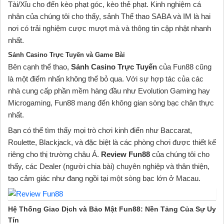
Tài/Xỉu cho đến kèo phạt góc, kèo thẻ phạt. Kinh nghiệm cá
nhân của chúng tôi cho thấy, sảnh Thể thao SABA và IM là hai
nơi có trải nghiệm cược mượt mà và thông tin cập nhật nhanh
nhất.
Sảnh Casino Trực Tuyến và Game Bài
Bên cạnh thể thao,
Sảnh Casino Trực Tuyến
của Fun88 cũng
là một điểm nhấn không thể bỏ qua. Với sự hợp tác của các
nhà cung cấp phần mềm hàng đầu như Evolution Gaming hay
Microgaming, Fun88 mang đến không gian sòng bạc chân thực
nhất.
Bạn có thể tìm thấy mọi trò chơi kinh điển như Baccarat,
Roulette, Blackjack, và đặc biệt là các phòng chơi được thiết kế
riêng cho thị trường châu Á.
Review Fun88
của chúng tôi cho
thấy, các Dealer (người chia bài) chuyên nghiệp và thân thiện,
tạo cảm giác như đang ngồi tại một sòng bạc lớn ở Macau.
Hệ Thống Giao Dịch và Bảo Mật Fun88: Nền Tảng Của Sự Uy
Tín