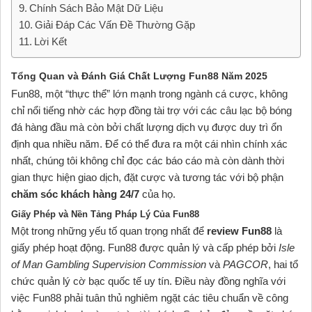
Chính Sách Bảo Mật Dữ Liệu
Giải Đáp Các Vấn Đề Thường Gặp
Lời Kết
Tổng Quan và Đánh Giá Chất Lượng Fun88 Năm 2025
Fun88, một “thực thể” lớn mạnh trong ngành cá cược, không
chỉ nổi tiếng nhờ các hợp đồng tài trợ với các câu lạc bộ bóng
đá hàng đầu mà còn bởi chất lượng dịch vụ được duy trì ổn
định qua nhiều năm. Để có thể đưa ra một cái nhìn chính xác
nhất, chúng tôi không chỉ đọc các báo cáo mà còn dành thời
gian thực hiện giao dịch, đặt cược và tương tác với bộ phận
chăm sóc khách hàng 24/7
của họ.
Giấy Phép và Nền Tảng Pháp Lý Của Fun88
Một trong những yếu tố quan trọng nhất để
review Fun88
là
giấy phép hoạt động. Fun88 được quản lý và cấp phép bởi
Isle
of Man Gambling Supervision Commission
và
PAGCOR
, hai tổ
chức quản lý cờ bạc quốc tế uy tín. Điều này đồng nghĩa với
việc Fun88 phải tuân thủ nghiêm ngặt các tiêu chuẩn về công