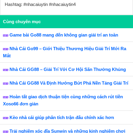
Hashtag: #nhacaiuytin #nhacaiuytin4
Cùng chuyên mục
Game bài Go88 mang đến không gian giải trí an toàn
Nhà Cái Go99 – Giới Thiệu Thương Hiệu Giải Trí Mới Ra
Mắt
Nhà Cái GG88 – Giải Trí Với Cơ Hội Săn Thưởng Khủng
Nhà Cái GG88 Và Định Hướng Bứt Phá Nền Tảng Giải Trí
Hoàn tất giao dịch thuận tiện cùng những cách rút tiền
Xoso66 đơn giản
Kèo nhà cái giúp phân tích trận đấu chính xác hơn
Trải nghiệm xóc đĩa Sunwin và những kinh nghiệm chơi