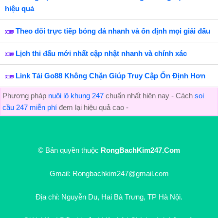
hiệu quả
Theo dõi trực tiếp bóng đá nhanh và ổn định mọi giải đấu
Lịch thi đấu mới nhất cập nhật nhanh và chính xác
Link Tải Go88 Không Chặn Giúp Truy Cập Ổn Định Hơn
Phương pháp
nuôi lô khung 247
chuẩn nhất hiện nay - Cách
soi
cầu 247 miễn phí
đem lại hiệu quả cao -
© Bản quyền thuộc
RongBachKim247.Com
Gmail:
Rongbachkim247@gmail.com
Địa chỉ: Nguyễn Du, Hai Bà Trưng, TP Hà Nội.