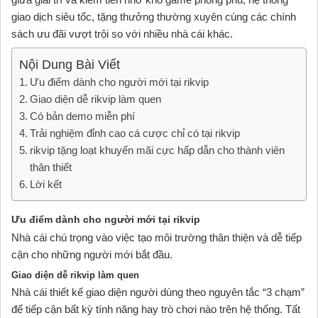
giao dịch siêu tốc, tặng thưởng thường xuyên cùng các chính
sách ưu đãi vượt trội so với nhiều nhà cái khác.
Nội Dung Bài Viết
Ưu điểm dành cho người mới tại rikvip
Giao diện dễ rikvip làm quen
Có bản demo miễn phí
Trải nghiệm đỉnh cao cá cược chỉ có tại rikvip
rikvip tặng loạt khuyến mãi cực hấp dẫn cho thành viên
thân thiết
Lời kết
Ưu điểm dành cho người mới tại rikvip
Nhà cái chú trọng vào việc tạo môi trường thân thiện và dễ tiếp
cận cho những người mới bắt đầu.
Giao diện dễ rikvip làm quen
Nhà cái thiết kế giao diện người dùng theo nguyên tắc “3 chạm”
để tiếp cận bất kỳ tính năng hay trò chơi nào trên hệ thống. Tất