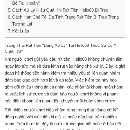
Bộ Tài Khoản?
Cách Xử Lý Hiệu Quả Khi Rút Tiền Hello88 Bị Treo
Cách Hạn Chế Tối Đa Tình Trạng Rút Tiền Bị Treo Trong
Tương Lai
Kết Luận
Trạng Thái Rút Tiền “Đang Xử Lý” Tại Hello88 Thực Sự Có Ý
Nghĩa Gì?
Khi người chơi gửi yêu cầu rút tiền, Hello88 không chuyển tiền
ngay lập tức mà sẽ đưa lệnh rút vào hàng chờ xử lý. Đây là giai
đoạn hệ thống tiến hành kiểm tra nhiều yếu tố liên quan nhằm
đảm bảo giao dịch hợp lệ và an toàn. Việc kiểm tra này bao
gồm đối chiếu thông tin cá nhân, xác nhận tài khoản ngân hàng,
rà soát lịch sử cược và đảm bảo người chơi không vi phạm
các điều khoản liên quan đến khuyến mãi hoặc vòng cược.
Rất nhiều người chơi hiểu nhầm rằng trạng thái “đang xử lý”
đồng nghĩa với việc tiền bị giữ lại hoặc gặp trục trặc nghiêm
trọng. Trên thực tế, đây là bước trung gian bắt buộc ở hầu hết