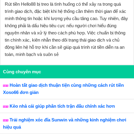
Rút tiền Hello88 bị treo là tình huống có thể xảy ra trong quá
trình giao dịch, đặc biệt khi hệ thống cần thêm thời gian để xác
minh thông tin hoặc khi lượng yêu cầu tăng cao. Tuy nhiên, đây
không phải là dấu hiệu tiêu cực nếu người chơi hiểu đúng
nguyên nhân và xử lý theo cách phù hợp. Việc chuẩn bị thông
tin chính xác, kiên nhẫn theo dõi trạng thái giao dịch và chủ
động liên hệ hỗ trợ khi cần sẽ giúp quá trình rút tiền diễn ra an
toàn, minh bạch và suôn sẻ
Cùng chuyên mục
Hoàn tất giao dịch thuận tiện cùng những cách rút tiền
Xoso66 đơn giản
Kèo nhà cái giúp phân tích trận đấu chính xác hơn
Trải nghiệm xóc đĩa Sunwin và những kinh nghiệm chơi
hiệu quả