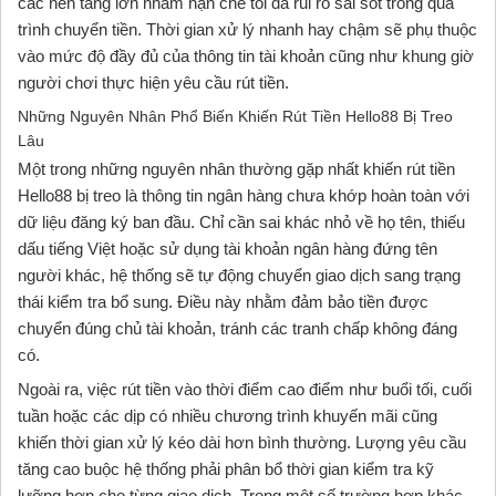
các nền tảng lớn nhằm hạn chế tối đa rủi ro sai sót trong quá
trình chuyển tiền. Thời gian xử lý nhanh hay chậm sẽ phụ thuộc
vào mức độ đầy đủ của thông tin tài khoản cũng như khung giờ
người chơi thực hiện yêu cầu rút tiền.
Những Nguyên Nhân Phổ Biến Khiến Rút Tiền Hello88 Bị Treo
Lâu
Một trong những nguyên nhân thường gặp nhất khiến rút tiền
Hello88 bị treo là thông tin ngân hàng chưa khớp hoàn toàn với
dữ liệu đăng ký ban đầu. Chỉ cần sai khác nhỏ về họ tên, thiếu
dấu tiếng Việt hoặc sử dụng tài khoản ngân hàng đứng tên
người khác, hệ thống sẽ tự động chuyển giao dịch sang trạng
thái kiểm tra bổ sung. Điều này nhằm đảm bảo tiền được
chuyển đúng chủ tài khoản, tránh các tranh chấp không đáng
có.
Ngoài ra, việc rút tiền vào thời điểm cao điểm như buổi tối, cuối
tuần hoặc các dịp có nhiều chương trình khuyến mãi cũng
khiến thời gian xử lý kéo dài hơn bình thường. Lượng yêu cầu
tăng cao buộc hệ thống phải phân bổ thời gian kiểm tra kỹ
lưỡng hơn cho từng giao dịch. Trong một số trường hợp khác,