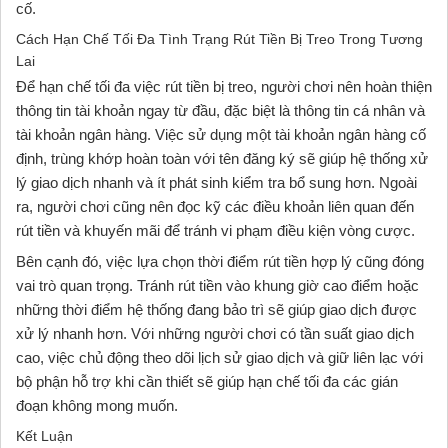
cố.
Cách Hạn Chế Tối Đa Tình Trạng Rút Tiền Bị Treo Trong Tương
Lai
Để hạn chế tối đa việc rút tiền bị treo, người chơi nên hoàn thiện
thông tin tài khoản ngay từ đầu, đặc biệt là thông tin cá nhân và
tài khoản ngân hàng. Việc sử dụng một tài khoản ngân hàng cố
định, trùng khớp hoàn toàn với tên đăng ký sẽ giúp hệ thống xử
lý giao dịch nhanh và ít phát sinh kiểm tra bổ sung hơn. Ngoài
ra, người chơi cũng nên đọc kỹ các điều khoản liên quan đến
rút tiền và khuyến mãi để tránh vi phạm điều kiện vòng cược.
Bên cạnh đó, việc lựa chọn thời điểm rút tiền hợp lý cũng đóng
vai trò quan trọng. Tránh rút tiền vào khung giờ cao điểm hoặc
những thời điểm hệ thống đang bảo trì sẽ giúp giao dịch được
xử lý nhanh hơn. Với những người chơi có tần suất giao dịch
cao, việc chủ động theo dõi lịch sử giao dịch và giữ liên lạc với
bộ phận hỗ trợ khi cần thiết sẽ giúp hạn chế tối đa các gián
đoạn không mong muốn.
Kết Luận