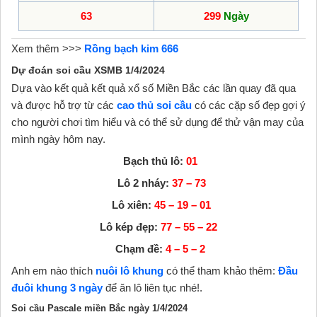
63
299
Ngày
Xem thêm >>>
Rồng bạch kim 666
Dự đoán soi cầu XSMB 1/4/2024
Dựa vào kết quả kết quả xổ số Miền Bắc các lần quay đã qua
và được hỗ trợ từ các
cao thủ soi cầu
có các cặp số đẹp gợi ý
cho người chơi tìm hiểu và có thể sử dụng để thử vận may của
mình ngày hôm nay.
Bạch thủ lô:
01
Lô 2 nháy:
37 – 73
Lô xiên:
45 – 19 – 01
Lô kép đẹp:
77 – 55 – 22
Chạm đề:
4 – 5 – 2
Anh em nào thích
nuôi lô khung
có thể tham khảo thêm:
Đầu
đuôi khung 3 ngày
để ăn lô liên tục nhé!.
Soi cầu Pascale miền Bắc ngày 1/4/2024