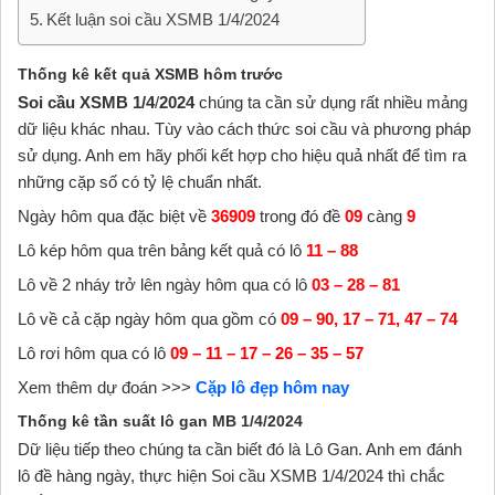
Kết luận soi cầu XSMB 1/4/2024
Thống kê kết quả XSMB hôm trước
Soi cầu XSMB 1/4
/
2024
chúng ta cần sử dụng rất nhiều mảng
dữ liệu khác nhau. Tùy vào cách thức soi cầu và phương pháp
sử dụng. Anh em hãy phối kết hợp cho hiệu quả nhất để tìm ra
những cặp số có tỷ lệ chuẩn nhất.
Ngày hôm qua đặc biệt về
36909
trong đó đề
09
càng
9
Lô kép hôm qua trên bảng kết quả có lô
11 – 88
Lô về 2 nháy trở lên ngày hôm qua có lô
03 – 28 – 81
Lô về cả cặp ngày hôm qua gồm có
09 – 90, 17 – 71, 47 – 74
Lô rơi hôm qua có lô
09 – 11 – 17 – 26 – 35 – 57
Xem thêm dự đoán >>>
Cặp lô đẹp hôm nay
Thống kê tần suất lô gan MB 1/4/2024
Dữ liệu tiếp theo chúng ta cần biết đó là Lô Gan. Anh em đánh
lô đề hàng ngày, thực hiện Soi cầu XSMB 1/4/2024 thì chắc