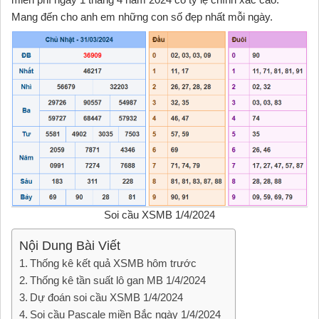
Mang đến cho anh em những con số đẹp nhất mỗi ngày.
Soi cầu XSMB 1/4/2024
Nội Dung Bài Viết
Thống kê kết quả XSMB hôm trước
Thống kê tần suất lô gan MB 1/4/2024
Dự đoán soi cầu XSMB 1/4/2024
Soi cầu Pascale miền Bắc ngày 1/4/2024