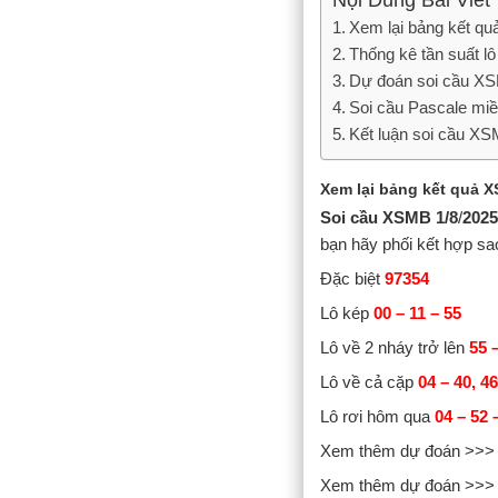
Xem lại bảng kết q
Thống kê tần suất l
Dự đoán soi cầu XS
Soi cầu Pascale miề
Kết luận soi cầu XS
Xem lại bảng kết quả 
Soi cầu XSMB 1/8
/
2025
bạn hãy phối kết hợp sao
Đặc biệt
97354
Lô kép
00 – 11 – 55
Lô về 2 nháy trở lên
55 
Lô về cả cặp
04 – 40, 46
Lô rơi hôm qua
04 – 52 
Xem thêm dự đoán >>
Xem thêm dự đoán >>