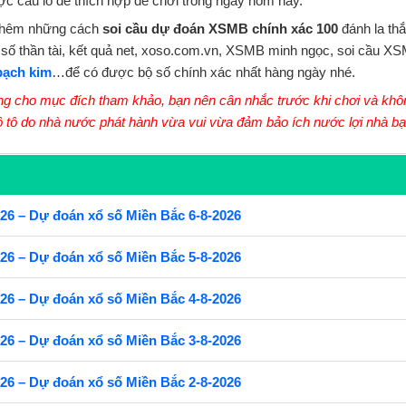
c cầu lô đề thích hợp để chơi trong ngày hôm nay.
 thêm những cách
soi cầu dự đoán XSMB chính xác 100
đánh la thắ
số thần tài, kết quả net, xoso.com.vn, XSMB minh ngọc, soi cầu XS
bạch kim
…để có được bộ số chính xác nhất hàng ngày nhé.
g cho mục đích tham khảo, bạn nên cân nhắc trước khi chơi và không
lô tô do nhà nước phát hành vừa vui vừa đảm bảo ích nước lợi nhà b
26 – Dự đoán xổ số Miền Bắc 6-8-2026
26 – Dự đoán xổ số Miền Bắc 5-8-2026
26 – Dự đoán xổ số Miền Bắc 4-8-2026
26 – Dự đoán xổ số Miền Bắc 3-8-2026
26 – Dự đoán xổ số Miền Bắc 2-8-2026