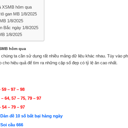
uả XSMB hôm qua
ô tô gan MB 1/8/2025
MB 1/8/2025
n Bắc ngày 1/8/2025
MB 1/8/2025
XSMB hôm qua
chúng ta cần sử dụng rất nhiều mảng dữ liệu khác nhau. Tùy vào p
 cho hiệu quả để tìm ra những cặp số đẹp có tỷ lệ ăn cao nhất.
– 59 – 97 – 98
 – 64, 57 – 75, 79 – 97
– 54 – 79 – 97
>
Dàn đề 10 số bất bại hàng ngày
>
Soi cầu 666