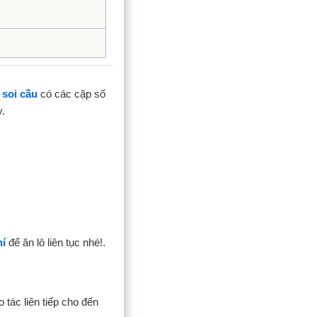
 soi cầu
có các cặp số
y.
hí
để ăn lô liên tục nhé!.
o tác liên tiếp cho đến