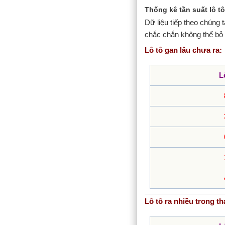
Thống kê tần suất lô t
Dữ liệu tiếp theo chúng 
chắc chắn không thể bỏ 
Lô tô gan lâu chưa ra:
L
Lô tô ra nhiều trong t