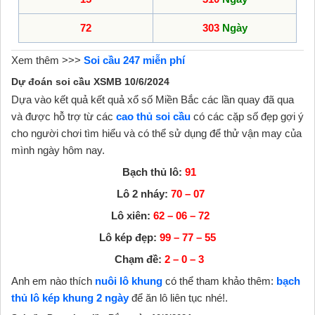
72
303
Ngày
Xem thêm >>>
Soi cầu 247 miễn phí
Dự đoán soi cầu XSMB 10/6/2024
Dựa vào kết quả kết quả xổ số Miền Bắc các lần quay đã qua
và được hỗ trợ từ các
cao thủ soi cầu
có các cặp số đẹp gợi ý
cho người chơi tìm hiểu và có thể sử dụng để thử vận may của
mình ngày hôm nay.
Bạch thủ lô:
91
Lô 2 nháy:
70 – 07
Lô xiên:
62 – 06 – 72
Lô kép đẹp:
99 – 77 – 55
Chạm đề:
2 – 0 – 3
Anh em nào thích
nuôi lô khung
có thể tham khảo thêm:
bạch
thủ lô kép khung 2 ngày
để ăn lô liên tục nhé!.