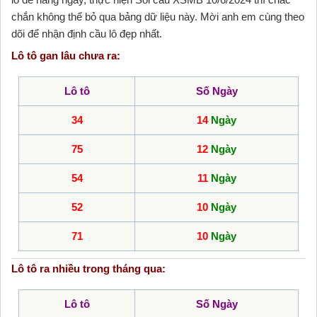
chắn không thể bỏ qua bảng dữ liệu này. Mời anh em cùng theo
dõi để nhận định cầu lô đẹp nhất.
Lô tô gan lâu chưa ra:
Lô tô
Số Ngày
34
14
Ngày
75
12
Ngày
54
11
Ngày
52
10
Ngày
71
10
Ngày
Lô tô ra nhiều trong tháng qua:
Lô tô
Số Ngày