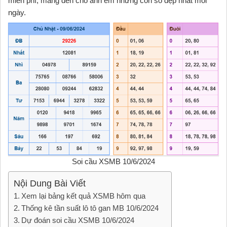
miễn phí, mang đến cho anh em những con số đẹp nhất mỗi
ngày.
Soi cầu XSMB 10/6/2024
Nội Dung Bài Viết
Xem lại bảng kết quả XSMB hôm qua
Thống kê tần suất lô tô gan MB 10/6/2024
Dự đoán soi cầu XSMB 10/6/2024