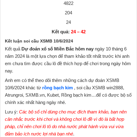
4822
204
24
Kết quả:
24 – 42
Kết luận soi cầu XSMB 10/6/2024
Kết quả
Dự đoán xổ số Miền Bắc hôm nay
ngày 10 tháng 6
năm 2024 là một lựa chọn để tham khảo tốt nhất trước khi anh
em chưa tìm được cầu lô đề thích hợp để chơi trong ngày hôm
nay.
Anh em có thể theo dõi thêm những cách dự đoán XSMB
10/6/2024 khác từ
rồng bạch kim
, soi cầu XSMB win2888,
Atrungroi, SXMB.vn, Kubet, Rồng bạch kim…để có được bộ số
chính xác nhất hàng ngày nhé.
Lưu ý:
Các bộ số chỉ dùng cho mục đích tham khảo, bạn nên
cân nhắc trước khi chơi và không chơi lô đề vì đó là bất hợp
pháp, chỉ nên chơi lô tô do nhà nước phát hành vừa vui vừa
đảm bảo ích nước lợi nhà bạn nhé
.