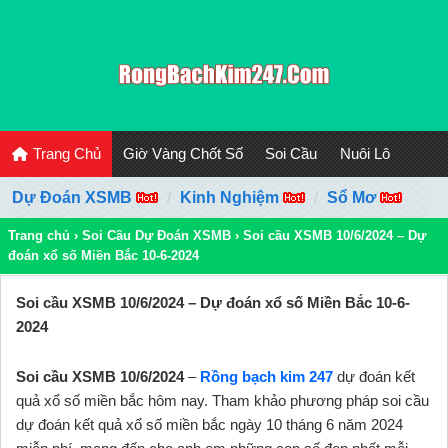
Trang Chủ
Giờ Vàng Chốt Số
Soi Cầu
Nuôi Lô
Dự Đoán XSMB
Kinh Nghiệm
Sổ Mơ
Trang chủ
›
Soi Cầu Dự Đoán XSMB
›
Soi cầu XSMB 10/6/2024 – Dự
đoán xổ số Miền Bắc 10-6-2024
Soi cầu XSMB 10/6/2024 – Dự đoán xổ số Miền Bắc 10-6-
2024
Soi cầu XSMB 10/6/2024
–
Rồng bạch kim 247
dự đoán kết
quả xổ số miền bắc hôm nay. Tham khảo phương pháp soi cầu
dự đoán kết quả xổ số miền bắc ngày 10 tháng 6 năm 2024