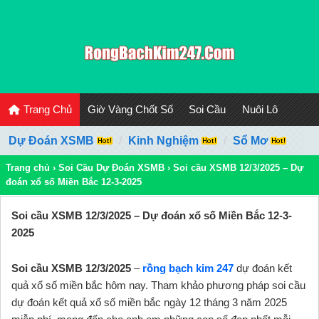
Trang Chủ
Giờ Vàng Chốt Số
Soi Cầu
Nuôi Lô
Dự Đoán XSMB
Kinh Nghiệm
Sổ Mơ
Trang chủ
›
Soi Cầu Dự Đoán XSMB
›
Soi cầu XSMB 12/3/2025 – Dự
đoán xổ số Miền Bắc 12-3-2025
Soi cầu XSMB 12/3/2025 – Dự đoán xổ số Miền Bắc 12-3-
2025
Soi cầu XSMB 12/3/2025
–
rồng bạch kim 247
dự đoán kết
quả xổ số miền bắc hôm nay. Tham khảo phương pháp soi cầu
dự đoán kết quả xổ số miền bắc ngày 12 tháng 3 năm 2025