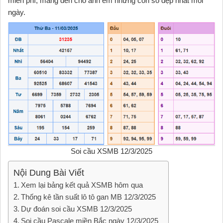
miễn phí, mang đến cho anh em những con số đẹp nhất mỗi
ngày.
Soi cầu XSMB 12/3/2025
Nội Dung Bài Viết
Xem lại bảng kết quả XSMB hôm qua
Thống kê tần suất lô tô gan MB 12/3/2025
Dự đoán soi cầu XSMB 12/3/2025
Soi cầu Pascale miền Bắc ngày 12/3/2025