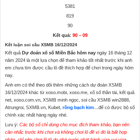
5381
819
90
Kết quả:
90 – 09
Kết luận soi cầu XSMB 16/12/2024
Kết quả
Dự đoán xổ số Miền Bắc hôm nay
ngày 16 tháng 12
năm 2024 là một lựa chọn để tham khảo tốt nhất trước khi anh
em chưa tìm được cầu lô đề thích hợp để chơi trong ngày hôm
nay.
Anh em có thể theo dõi thêm những cách dự đoán XSMB
16/12/2024 khác từ xoso.mobi, xoso.me, xổ số thần tài, kết quả
net, xoso.com.vn, XSMB minh ngọc, soi cầu XSMB win2888,
Atrungroi, SXMB.vn, Kubet,
rồng bạch kim
…để có được bộ số
chính xác nhất hàng ngày nhé.
Lưu ý:
Các bộ số chỉ dùng cho mục đích tham khảo, bạn nên
cân nhắc trước khi chơi và không chơi lô đề vì đó là bất hợp
pháp, chỉ nên chơi lô tô do nhà nước phát hành vừa vui vừa