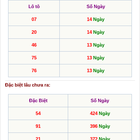
Lô tô
Số Ngày
07
14
Ngày
20
14
Ngày
46
13
Ngày
75
13
Ngày
76
13
Ngày
Đặc biệt lâu chưa ra:
Đặc Biệt
Số Ngày
54
424
Ngày
91
396
Ngày
21
372
Ngày