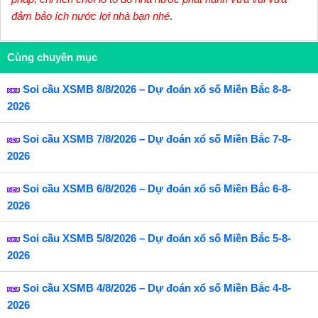
đảm bảo ích nước lợi nhà bạn nhé
.
Cùng chuyên mục
Soi cầu XSMB 8/8/2026 – Dự đoán xổ số Miền Bắc 8-8-
2026
Soi cầu XSMB 7/8/2026 – Dự đoán xổ số Miền Bắc 7-8-
2026
Soi cầu XSMB 6/8/2026 – Dự đoán xổ số Miền Bắc 6-8-
2026
Soi cầu XSMB 5/8/2026 – Dự đoán xổ số Miền Bắc 5-8-
2026
Soi cầu XSMB 4/8/2026 – Dự đoán xổ số Miền Bắc 4-8-
2026