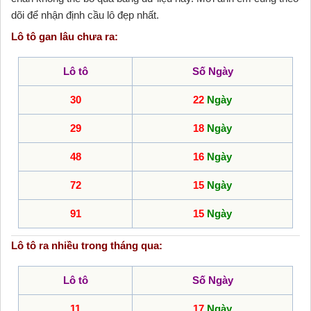
dõi để nhận định cầu lô đẹp nhất.
Lô tô gan lâu chưa ra:
Lô tô
Số Ngày
30
22
Ngày
29
18
Ngày
48
16
Ngày
72
15
Ngày
91
15
Ngày
Lô tô ra nhiều trong tháng qua:
Lô tô
Số Ngày
11
17
Ngày