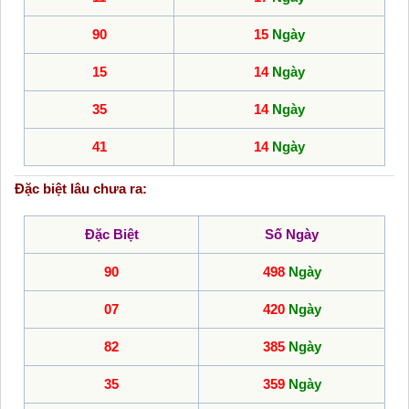
90
15
Ngày
15
14
Ngày
35
14
Ngày
41
14
Ngày
Đặc biệt lâu chưa ra:
Đặc Biệt
Số Ngày
90
498
Ngày
07
420
Ngày
82
385
Ngày
35
359
Ngày