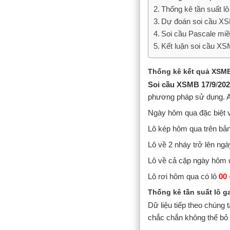
Thống kê tần suất l
Dự đoán soi cầu XS
Soi cầu Pascale mi
Kết luận soi cầu X
Thống kê kết quả XSM
Soi cầu XSMB 17/9
/
202
phương pháp sử dụng. An
Ngày hôm qua đặc biệt
Lô kép hôm qua trên bản
Lô về 2 nháy trở lên ng
Lô về cả cặp ngày hôm
Lô rơi hôm qua có lô
00 
Thống kê tần suất lô g
Dữ liệu tiếp theo chúng 
chắc chắn không thể bỏ 