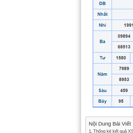
Nội Dung Bài Viết
Thống kê kết quả 