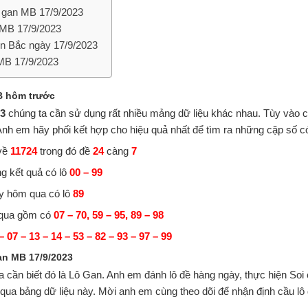
ô gan MB 17/9/2023
MB 17/9/2023
ền Bắc ngày 17/9/2023
SMB 17/9/2023
B hôm trước
3
chúng ta cần sử dụng rất nhiều mảng dữ liệu khác nhau. Tùy vào c
h em hãy phối kết hợp cho hiệu quả nhất để tìm ra những cặp số có 
 về
11724
trong đó đề
24
càng
7
g kết quả có lô
00 – 99
ày hôm qua có lô
89
 qua gồm có
07 – 70, 59 – 95, 89 – 98
– 07 – 13 – 14 – 53 – 82 – 93 – 97 – 99
an MB 17/9/2023
ta cần biết đó là Lô Gan. Anh em đánh lô đề hàng ngày, thực hiện So
qua bảng dữ liệu này. Mời anh em cùng theo dõi để nhận định cầu lô 