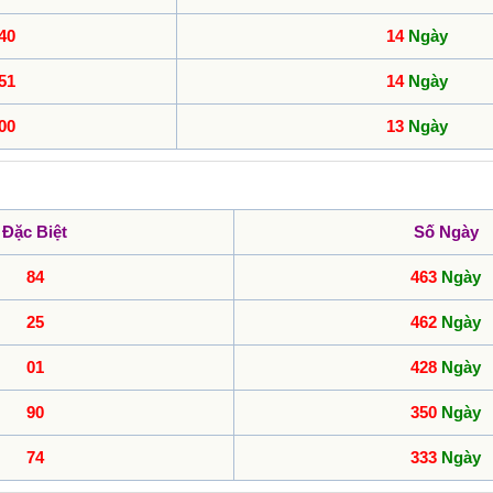
40
14
Ngày
51
14
Ngày
00
13
Ngày
Đặc Biệt
Số Ngày
84
463
Ngày
25
462
Ngày
01
428
Ngày
90
350
Ngày
74
333
Ngày