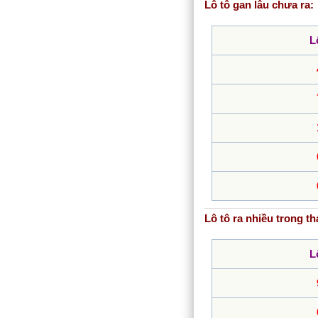
Lô tô gan lâu chưa ra:
L
Lô tô ra nhiều trong t
L