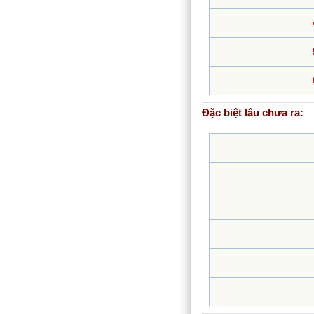
Đặc biệt lâu chưa ra: