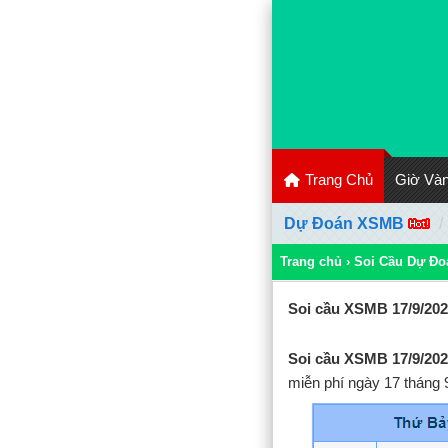
Trang Chủ
Giờ Vàn
Dự Đoán XSMB
Trang chủ
›
Soi Cầu Dự Đ
Soi cầu XSMB 17/9/202
Soi cầu XSMB 17/9/20
miễn phí ngày 17 tháng 