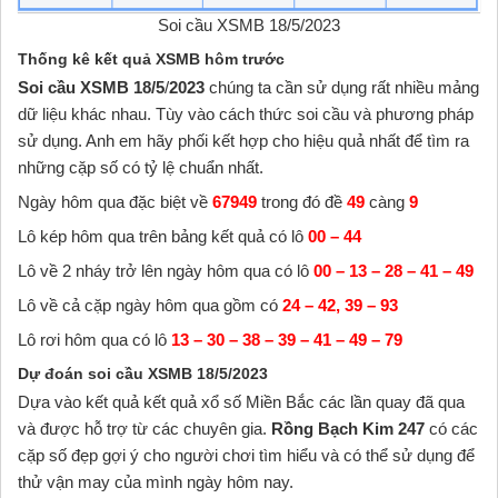
Soi cầu XSMB 18/5/2023
Thống kê kết quả XSMB hôm trước
Soi cầu XSMB 18/5
/
2023
chúng ta cần sử dụng rất nhiều mảng
dữ liệu khác nhau. Tùy vào cách thức soi cầu và phương pháp
sử dụng. Anh em hãy phối kết hợp cho hiệu quả nhất để tìm ra
những cặp số có tỷ lệ chuẩn nhất.
Ngày hôm qua đặc biệt về
67949
trong đó đề
49
càng
9
Lô kép hôm qua trên bảng kết quả có lô
00 – 44
Lô về 2 nháy trở lên ngày hôm qua có lô
00 – 13 – 28 – 41 – 49
Lô về cả cặp ngày hôm qua gồm có
24 – 42, 39 – 93
Lô rơi hôm qua có lô
13 – 30 – 38 – 39 – 41 – 49 – 79
Dự đoán soi cầu XSMB 18/5/2023
Dựa vào kết quả kết quả xổ số Miền Bắc các lần quay đã qua
và được hỗ trợ từ các chuyên gia.
Rồng Bạch Kim 247
có các
cặp số đẹp gợi ý cho người chơi tìm hiểu và có thể sử dụng để
thử vận may của mình ngày hôm nay.