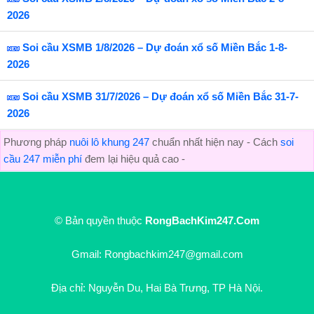
2026
Soi cầu XSMB 1/8/2026 – Dự đoán xổ số Miền Bắc 1-8-
2026
Soi cầu XSMB 31/7/2026 – Dự đoán xổ số Miền Bắc 31-7-
2026
Phương pháp
nuôi lô khung 247
chuẩn nhất hiện nay - Cách
soi
cầu 247 miễn phí
đem lại hiệu quả cao -
© Bản quyền thuộc
RongBachKim247.Com
Gmail:
Rongbachkim247@gmail.com
Địa chỉ: Nguyễn Du, Hai Bà Trưng, TP Hà Nội.