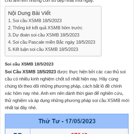
cho anh em những con số đẹp nhất mỗi ngày.
Nội Dung Bài Viết
Soi cầu XSMB 18/5/2023
Thống kê kết quả XSMB hôm trước
Dự đoán soi cầu XSMB 18/5/2023
Soi cầu Pascale miền Bắc ngày 18/5/2023
Kết luận soi cầu XSMB 18/5/2023
Soi cầu XSMB 18/5/2023
Soi Cầu XSMB 18/5/2023
được thực hiện bởi các cao thủ soi
cầu có nhiều kinh nghiệm chốt số nhất hiện nay. Hãy cùng
chúng tôi theo dõi những phương pháp, cách bắt lô đề chính
xác hôm nay nhé. Anh em nên dành thời gian để nghiên cứu,
thử nghiệm và áp dụng những phương pháp soi cầu XSMB mới
nhất tại đây nhé.