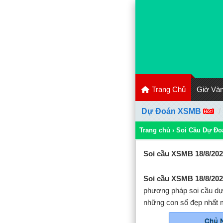
Trang Chủ
Giờ Vàn
Dự Đoán XSMB
Trang chủ
›
Soi Cầu Dự Đ
Soi cầu XSMB 18/8/202
Soi cầu XSMB 18/8/20
phương pháp soi cầu dự
những con số đẹp nhất 