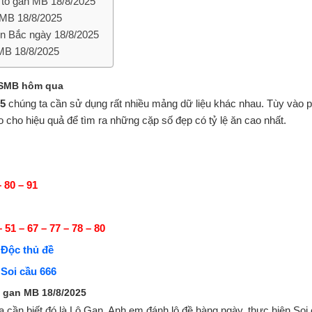
ô tô gan MB 18/8/2025
MB 18/8/2025
ền Bắc ngày 18/8/2025
SMB 18/8/2025
XSMB hôm qua
5
chúng ta cần sử dụng rất nhiều mảng dữ liệu khác nhau. Tùy vào 
 cho hiệu quả để tìm ra những cặp số đẹp có tỷ lệ ăn cao nhất.
– 80 – 91
– 51 – 67 – 77 – 78 – 80
>
Độc thủ đề
>
Soi cầu 666
ô gan MB 18/8/2025
ta cần biết đó là Lô Gan. Anh em đánh lô đề hàng ngày, thực hiện So