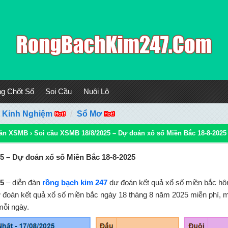
g Chốt Số
Soi Cầu
Nuôi Lô
Kinh Nghiệm
Sổ Mơ
oán XSMB
›
Soi cầu XSMB 18/8/2025 – Dự đoán xổ số Miền Bắc 18-8-2025
5 – Dự đoán xổ số Miền Bắc 18-8-2025
25
– diễn đàn
rồng bạch kim 247
dự đoán kết quả xổ số miền bắc h
 đoán kết quả xổ số miền bắc ngày 18 tháng 8 năm 2025 miễn phí,
mỗi ngày.