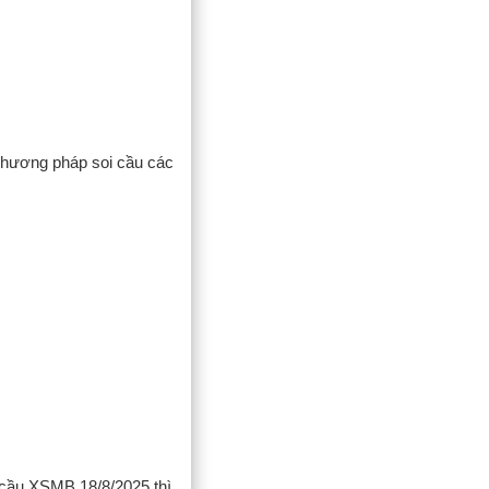
phương pháp soi cầu các
i cầu XSMB 18/8/2025 thì