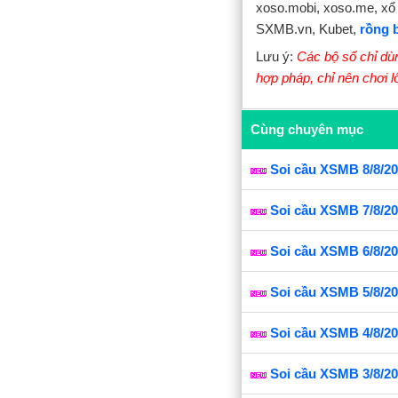
xoso.mobi, xoso.me, xổ 
SXMB.vn, Kubet,
rồng 
Lưu ý:
Các bộ số chỉ dùn
hợp pháp, chỉ nên chơi 
Cùng chuyên mục
Soi cầu XSMB 8/8/20
Soi cầu XSMB 7/8/20
Soi cầu XSMB 6/8/20
Soi cầu XSMB 5/8/20
Soi cầu XSMB 4/8/20
Soi cầu XSMB 3/8/20