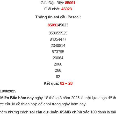
Giải Đặc Biệt:
85091
Giải nhất:
45023
Thông tin soi cầu Pascal:
85091
45023
359059525
84954477
2349814
573795
20064
2060
266
82
Kết quả:
82 – 28
18/8/2025
 Miền Bắc hôm nay
ngày 18 tháng 8 năm 2025 là một lựa chọn để th
c cầu lô đề thích hợp để chơi trong ngày hôm nay.
 thêm những cách
soi cầu dự đoán XSMB chính xác 100
đánh la thắ