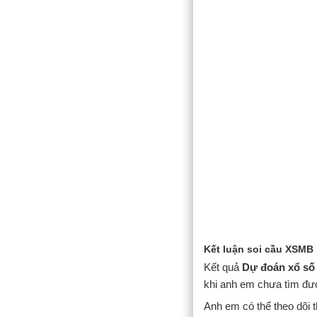
Kết luận soi cầu XSMB 
Kết quả
Dự đoán xổ số
khi anh em chưa tìm đượ
Anh em có thể theo dõi