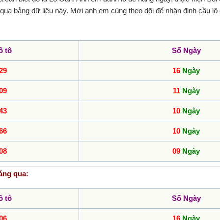
qua bảng dữ liệu này. Mời anh em cùng theo dõi để nhận định cầu lô 
ô tô
Số Ngày
29
16
Ngày
09
11
Ngày
43
10
Ngày
66
10
Ngày
08
09
Ngày
háng qua:
ô tô
Số Ngày
06
16
Ngày