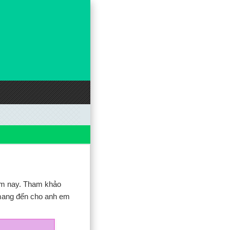
ôm nay. Tham khảo
 mang đến cho anh em