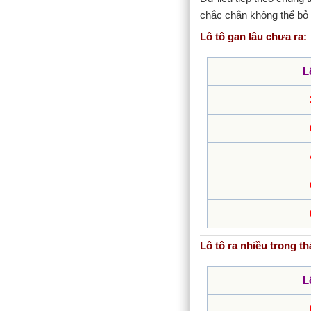
chắc chắn không thể bỏ 
Lô tô gan lâu chưa ra:
L
Lô tô ra nhiều trong t
L