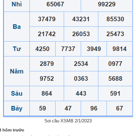
Soi cầu XSMB 2/1/2023
B hôm trước