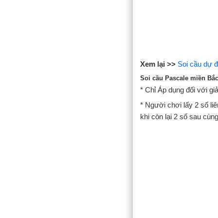
Xem lại >>
Soi cầu dự 
Soi cầu Pascale miền Bắc
* Chỉ Áp dụng đối với gi
* Người chơi lấy 2 số liê
khi còn lại 2 số sau cùn