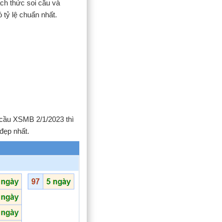
ch thức soi cầu và
tỷ lệ chuẩn nhất.
i cầu XSMB 2/1/2023 thì
đẹp nhất.