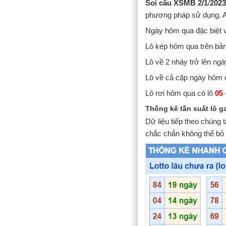
Soi cầu XSMB 2/1
/
2023
phương pháp sử dụng. An
Ngày hôm qua đặc biệt
Lô kép hôm qua trên bản
Lô về 2 nháy trở lên ng
Lô về cả cặp ngày hôm
Lô rơi hôm qua có lô
05 
Thống kê tần suất lô g
Dữ liệu tiếp theo chúng 
chắc chắn không thể bỏ 