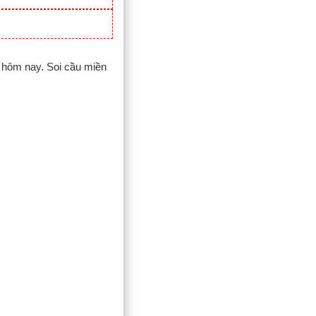
 hôm nay. Soi cầu miền