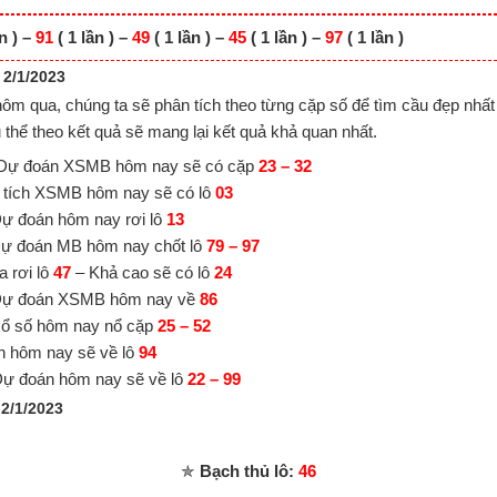
n ) –
91
( 1 lần ) –
49
( 1 lần ) –
45
( 1 lần ) –
97
( 1 lần )
2/1/2023
m qua, chúng ta sẽ phân tích theo từng cặp số để tìm cầu đẹp nhất
 thể theo kết quả sẽ mang lại kết quả khả quan nhất.
Dự đoán XSMB hôm nay sẽ có cặp
23 – 32
 tích XSMB hôm nay sẽ có lô
03
ự đoán hôm nay rơi lô
13
ự đoán MB hôm nay chốt lô
79 – 97
 rơi lô
47
– Khả cao sẽ có lô
24
ự đoán XSMB hôm nay về
86
ổ số hôm nay nổ cặp
25 – 52
 hôm nay sẽ về lô
94
Dự đoán hôm nay sẽ về lô
22 – 99
2/1/2023
✯
Bạch thủ lô:
46