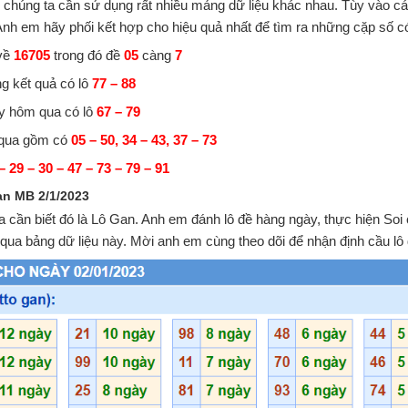
chúng ta cần sử dụng rất nhiều mảng dữ liệu khác nhau. Tùy vào cá
h em hãy phối kết hợp cho hiệu quả nhất để tìm ra những cặp số có 
 về
16705
trong đó đề
05
càng
7
g kết quả có lô
77 – 88
ày hôm qua có lô
67 – 79
 qua gồm có
05 – 50, 34 – 43, 37 – 73
– 29 – 30 – 47 – 73 – 79 – 91
an MB 2/1/2023
ta cần biết đó là Lô Gan. Anh em đánh lô đề hàng ngày, thực hiện So
qua bảng dữ liệu này. Mời anh em cùng theo dõi để nhận định cầu lô 