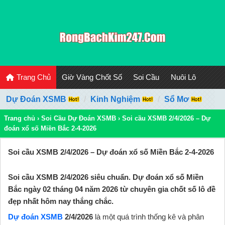
Trang Chủ
Giờ Vàng Chốt Số
Soi Cầu
Nuôi Lô
Dự Đoán XSMB
Kinh Nghiệm
Sổ Mơ
Trang chủ
›
Soi Cầu Dự Đoán XSMB
›
Soi cầu XSMB 2/4/2026 – Dự
đoán xổ số Miền Bắc 2-4-2026
Soi cầu XSMB 2/4/2026 – Dự đoán xổ số Miền Bắc 2-4-2026
Soi cầu XSMB 2/4/2026 siêu chuẩn. Dự đoán xổ số Miền
Bắc ngày 02 tháng 04 năm 2026 từ chuyên gia chốt số lô đề
đẹp nhất hôm nay thắng chắc.
Dự đoán XSMB
2/4/2026
là một quá trình thống kê và phân