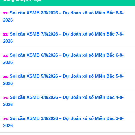
Soi cầu XSMB 8/8/2026 – Dự đoán xổ số Miền Bắc 8-8-
2026
Soi cầu XSMB 7/8/2026 – Dự đoán xổ số Miền Bắc 7-8-
2026
Soi cầu XSMB 6/8/2026 – Dự đoán xổ số Miền Bắc 6-8-
2026
Soi cầu XSMB 5/8/2026 – Dự đoán xổ số Miền Bắc 5-8-
2026
Soi cầu XSMB 4/8/2026 – Dự đoán xổ số Miền Bắc 4-8-
2026
Soi cầu XSMB 3/8/2026 – Dự đoán xổ số Miền Bắc 3-8-
2026