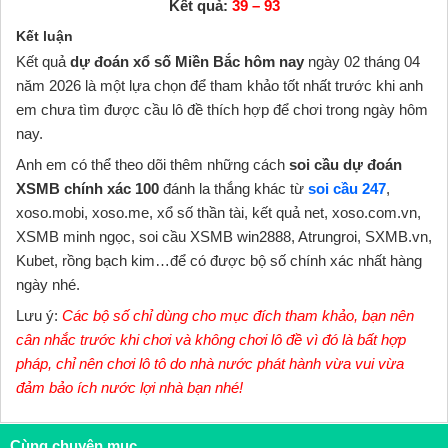
Kết quả:
39 – 93
Kết luận
Kết quả
dự đoán xổ số Miền Bắc hôm nay
ngày 02 tháng 04
năm 2026 là một lựa chọn để tham khảo tốt nhất trước khi anh
em chưa tìm được cầu lô đề thích hợp để chơi trong ngày hôm
nay.
Anh em có thể theo dõi thêm những cách
soi cầu dự đoán
XSMB chính xác 100
đánh la thắng khác từ
soi cầu 247
,
xoso.mobi, xoso.me, xổ số thần tài, kết quả net, xoso.com.vn,
XSMB minh ngọc, soi cầu XSMB win2888, Atrungroi, SXMB.vn,
Kubet, rồng bạch kim…để có được bộ số chính xác nhất hàng
ngày nhé.
Lưu ý:
Các bộ số chỉ dùng cho mục đích tham khảo, bạn nên
cân nhắc trước khi chơi và không chơi lô đề vì đó là bất hợp
pháp, chỉ nên chơi lô tô do nhà nước phát hành vừa vui vừa
đảm bảo ích nước lợi nhà bạn nhé!
Cùng chuyên mục