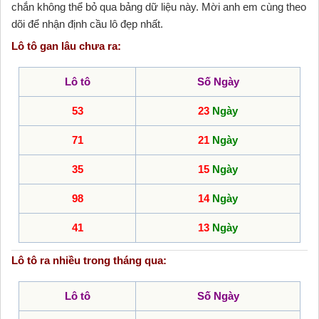
chắn không thể bỏ qua bảng dữ liệu này. Mời anh em cùng theo
dõi để nhận định cầu lô đẹp nhất.
Lô tô gan lâu chưa ra:
Lô tô
Số Ngày
53
23
Ngày
71
21
Ngày
35
15
Ngày
98
14
Ngày
41
13
Ngày
Lô tô ra nhiều trong tháng qua:
Lô tô
Số Ngày