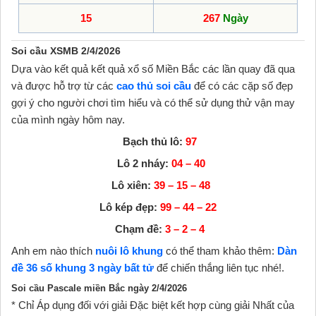
15
267
Ngày
Soi cầu XSMB 2/4/2026
Dựa vào kết quả kết quả xổ số Miền Bắc các lần quay đã qua
và được hỗ trợ từ các
cao thủ soi cầu
để có các cặp số đẹp
gợi ý cho người chơi tìm hiểu và có thể sử dụng thử vận may
của mình ngày hôm nay.
Bạch thủ lô:
97
Lô 2 nháy:
04 – 40
Lô xiên:
39 – 15 – 48
Lô kép đẹp:
99 – 44 – 22
Chạm đề:
3 – 2 – 4
Anh em nào thích
nuôi lô khung
có thể tham khảo thêm:
Dàn
đề 36 số khung 3 ngày bất tử
để chiến thắng liên tục nhé!.
Soi cầu Pascale miền Bắc ngày 2/4/2026
* Chỉ Áp dụng đối với giải Đặc biệt kết hợp cùng giải Nhất của