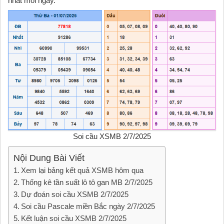
nhất mỗi ngày.
Soi cầu XSMB 2/7/2025
Nội Dung Bài Viết
Xem lại bảng kết quả XSMB hôm qua
Thống kê tần suất lô tô gan MB 2/7/2025
Dự đoán soi cầu XSMB 2/7/2025
Soi cầu Pascale miền Bắc ngày 2/7/2025
Kết luận soi cầu XSMB 2/7/2025