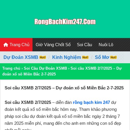
Trang Chủ
Giờ Vàng Chốt Số
Soi Cầu
Nuôi Lô
Dự Đoán XSMB
Kinh Nghiệm
Sổ Mơ
Trang chủ
›
Soi Cầu Dự Đoán XSMB
›
Soi cầu XSMB 2/7/2025 – Dự
đoán xổ số Miền Bắc 2-7-2025
Soi cầu XSMB 2/7/2025 – Dự đoán xổ số Miền Bắc 2-7-2025
Soi cầu XSMB 2/7/2025
– diễn đàn
rồng bạch kim 247
dự
đoán kết quả xổ số miền bắc hôm nay. Tham khảo phương
pháp soi cầu dự đoán kết quả xổ số miền bắc ngày 2 tháng 7
năm 2025 miễn phí, mang đến cho anh em những con số đẹp