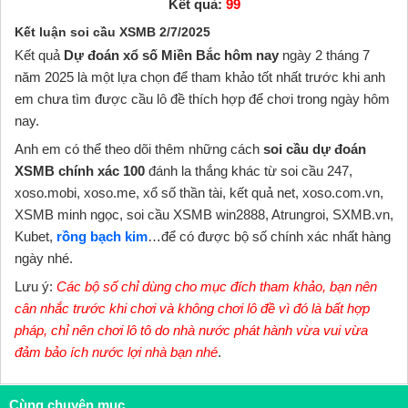
Kết quả:
99
Kết luận soi cầu XSMB 2/7/2025
Kết quả
Dự đoán xổ số Miền Bắc hôm nay
ngày 2 tháng 7
năm 2025 là một lựa chọn để tham khảo tốt nhất trước khi anh
em chưa tìm được cầu lô đề thích hợp để chơi trong ngày hôm
nay.
Anh em có thể theo dõi thêm những cách
soi cầu dự đoán
XSMB chính xác 100
đánh la thắng khác từ soi cầu 247,
xoso.mobi, xoso.me, xổ số thần tài, kết quả net, xoso.com.vn,
XSMB minh ngọc, soi cầu XSMB win2888, Atrungroi, SXMB.vn,
Kubet,
rồng bạch kim
…để có được bộ số chính xác nhất hàng
ngày nhé.
Lưu ý:
Các bộ số chỉ dùng cho mục đích tham khảo, bạn nên
cân nhắc trước khi chơi và không chơi lô đề vì đó là bất hợp
pháp, chỉ nên chơi lô tô do nhà nước phát hành vừa vui vừa
đảm bảo ích nước lợi nhà bạn nhé
.
Cùng chuyên mục