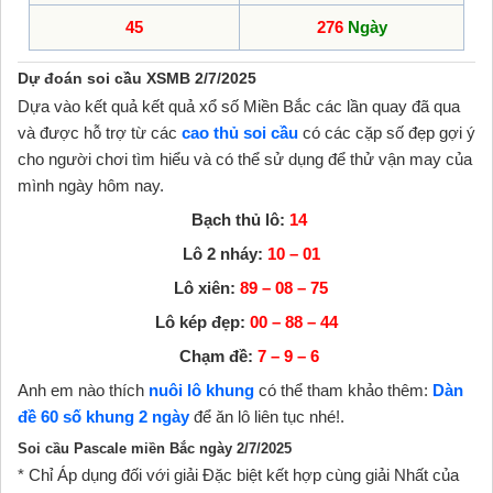
45
276
Ngày
Dự đoán soi cầu XSMB 2/7/2025
Dựa vào kết quả kết quả xổ số Miền Bắc các lần quay đã qua
và được hỗ trợ từ các
cao thủ soi cầu
có các cặp số đẹp gợi ý
cho người chơi tìm hiểu và có thể sử dụng để thử vận may của
mình ngày hôm nay.
Bạch thủ lô:
14
Lô 2 nháy:
10 – 01
Lô xiên:
89 – 08 – 75
Lô kép đẹp:
00 – 88 – 44
Chạm đề:
7 – 9 – 6
Anh em nào thích
nuôi lô khung
có thể tham khảo thêm:
Dàn
đề 60 số khung 2 ngày
để ăn lô liên tục nhé!.
Soi cầu Pascale miền Bắc ngày 2/7/2025
* Chỉ Áp dụng đối với giải Đặc biệt kết hợp cùng giải Nhất của