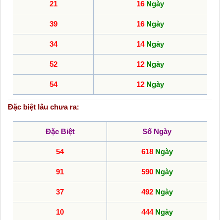
21
16
Ngày
39
16
Ngày
34
14
Ngày
52
12
Ngày
54
12
Ngày
Đặc biệt lâu chưa ra:
Đặc Biệt
Số Ngày
54
618
Ngày
91
590
Ngày
37
492
Ngày
10
444
Ngày