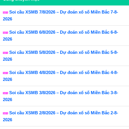
Soi cầu XSMB 7/8/2026 – Dự đoán xổ số Miền Bắc 7-8-
2026
Soi cầu XSMB 6/8/2026 – Dự đoán xổ số Miền Bắc 6-8-
2026
Soi cầu XSMB 5/8/2026 – Dự đoán xổ số Miền Bắc 5-8-
2026
Soi cầu XSMB 4/8/2026 – Dự đoán xổ số Miền Bắc 4-8-
2026
Soi cầu XSMB 3/8/2026 – Dự đoán xổ số Miền Bắc 3-8-
2026
Soi cầu XSMB 2/8/2026 – Dự đoán xổ số Miền Bắc 2-8-
2026