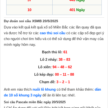
10
401
Ngày
Dự đoán soi cầu XSMB 20/5/2025
Dựa vào kết quả kết quả xổ số Miền Bắc các lần quay đã qua
và được hỗ trợ từ các
cao thủ soi cầu
có các cặp số đẹp gợi ý
cho người chơi tìm hiểu và có thể sử dụng để thử vận may của
mình ngày hôm nay.
Bạch thủ lô:
61
Lô 2 nháy:
38 – 83
Lô xiên:
94 – 48 – 62
Lô kép đẹp:
00 – 11 – 88
Chạm đề:
3 – 2 – 1
Anh em nào thích
nuôi lô khung
có thể tham khảo thêm:
dàn
de 10 số khung 3 ngày
để ăn lô liên tục nhé!.
Soi cầu Pascale miền Bắc ngày 20/5/2025
* Chỉ Áp dụng đối với giải Đặc biệt kết hợp cùng giải Nhất của