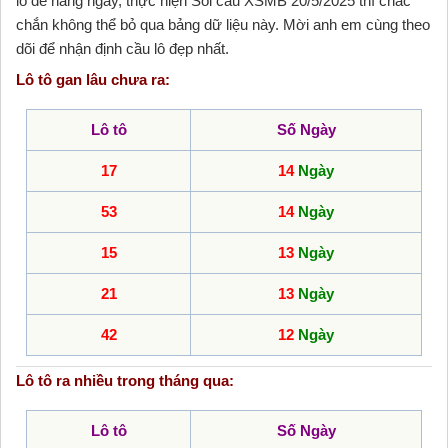
lô đề hàng ngày, thực hiện Soi cầu XSMB 20/5/2025 thì chắc
chắn không thể bỏ qua bảng dữ liệu này. Mời anh em cùng theo
dõi để nhận định cầu lô đẹp nhất.
Lô tô gan lâu chưa ra:
Lô tô
Số Ngày
17
14
Ngày
53
14
Ngày
15
13
Ngày
21
13
Ngày
42
12
Ngày
Lô tô ra nhiều trong tháng qua:
Lô tô
Số Ngày