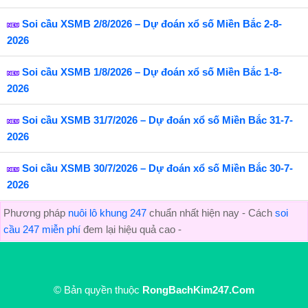
Soi cầu XSMB 2/8/2026 – Dự đoán xổ số Miền Bắc 2-8-
2026
Soi cầu XSMB 1/8/2026 – Dự đoán xổ số Miền Bắc 1-8-
2026
Soi cầu XSMB 31/7/2026 – Dự đoán xổ số Miền Bắc 31-7-
2026
Soi cầu XSMB 30/7/2026 – Dự đoán xổ số Miền Bắc 30-7-
2026
Phương pháp
nuôi lô khung 247
chuẩn nhất hiện nay - Cách
soi
cầu 247 miễn phí
đem lại hiệu quả cao -
© Bản quyền thuộc
RongBachKim247.Com