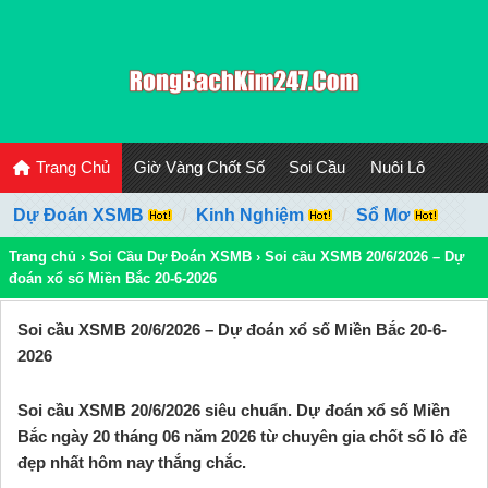
Trang Chủ
Giờ Vàng Chốt Số
Soi Cầu
Nuôi Lô
Dự Đoán XSMB
Kinh Nghiệm
Sổ Mơ
Trang chủ
›
Soi Cầu Dự Đoán XSMB
›
Soi cầu XSMB 20/6/2026 – Dự
đoán xổ số Miền Bắc 20-6-2026
Soi cầu XSMB 20/6/2026 – Dự đoán xổ số Miền Bắc 20-6-
2026
Soi cầu XSMB 20/6/2026 siêu chuẩn. Dự đoán xổ số Miền
Bắc ngày 20 tháng 06 năm 2026 từ chuyên gia chốt số lô đề
đẹp nhất hôm nay thắng chắc.