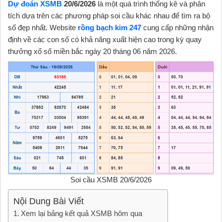
Dự đoán XSMB
20/6/2026
là một quá trình thống kê và phân
tích dựa trên các phương pháp soi cầu khác nhau để tìm ra bộ
số đẹp nhất. Website
rồng bạch kim 247
cung cấp những nhận
định về các con số có khả năng xuất hiện cao trong kỳ quay
thưởng xổ số miền bắc ngày 20 tháng 06 năm 2026.
Soi cầu XSMB 20/6/2026
Nội Dung Bài Viết
Xem lại bảng kết quả XSMB hôm qua