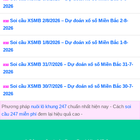
2026
Soi cầu XSMB 2/8/2026 – Dự đoán xổ số Miền Bắc 2-8-
2026
Soi cầu XSMB 1/8/2026 – Dự đoán xổ số Miền Bắc 1-8-
2026
Soi cầu XSMB 31/7/2026 – Dự đoán xổ số Miền Bắc 31-7-
2026
Soi cầu XSMB 30/7/2026 – Dự đoán xổ số Miền Bắc 30-7-
2026
Phương pháp
nuôi lô khung 247
chuẩn nhất hiện nay - Cách
soi
cầu 247 miễn phí
đem lại hiệu quả cao -