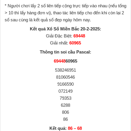
* Người chơi lấy 2 số liên tiếp cộng trực tiếp vào nhau (nếu tổng
> 10 thì lấy hàng đơn vị), thao tác liên tiếp cho đến khi còn lại 2
số sau cùng là kết quả số đẹp ngày hôm nay.
Kết quả Xổ Số Miền Bắc 20-2-2025:
Giải Đặc Biệt:
69448
Giải nhất:
60965
Thông tin soi cầu Pascal:
69448
60965
538246951
81060546
9166590
072149
79353
6288
806
86
Kết quả:
86 – 68