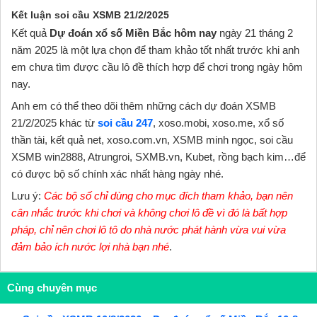
Kết luận soi cầu XSMB 21/2/2025
Kết quả
Dự đoán xổ số Miền Bắc hôm nay
ngày 21 tháng 2
năm 2025 là một lựa chọn để tham khảo tốt nhất trước khi anh
em chưa tìm được cầu lô đề thích hợp để chơi trong ngày hôm
nay.
Anh em có thể theo dõi thêm những cách dự đoán XSMB
21/2/2025 khác từ
soi cầu 247
, xoso.mobi, xoso.me, xổ số
thần tài, kết quả net, xoso.com.vn, XSMB minh ngọc, soi cầu
XSMB win2888, Atrungroi, SXMB.vn, Kubet, rồng bạch kim…để
có được bộ số chính xác nhất hàng ngày nhé.
Lưu ý:
Các bộ số chỉ dùng cho mục đích tham khảo, bạn nên
cân nhắc trước khi chơi và không chơi lô đề vì đó là bất hợp
pháp, chỉ nên chơi lô tô do nhà nước phát hành vừa vui vừa
đảm bảo ích nước lợi nhà bạn nhé
.
Cùng chuyên mục