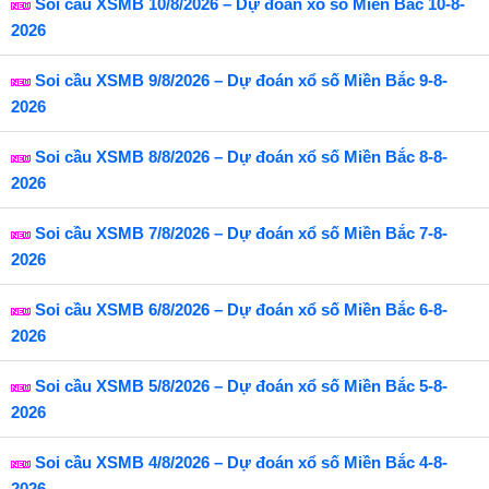
Soi cầu XSMB 10/8/2026 – Dự đoán xổ số Miền Bắc 10-8-
2026
Soi cầu XSMB 9/8/2026 – Dự đoán xổ số Miền Bắc 9-8-
2026
Soi cầu XSMB 8/8/2026 – Dự đoán xổ số Miền Bắc 8-8-
2026
Soi cầu XSMB 7/8/2026 – Dự đoán xổ số Miền Bắc 7-8-
2026
Soi cầu XSMB 6/8/2026 – Dự đoán xổ số Miền Bắc 6-8-
2026
Soi cầu XSMB 5/8/2026 – Dự đoán xổ số Miền Bắc 5-8-
2026
Soi cầu XSMB 4/8/2026 – Dự đoán xổ số Miền Bắc 4-8-
2026