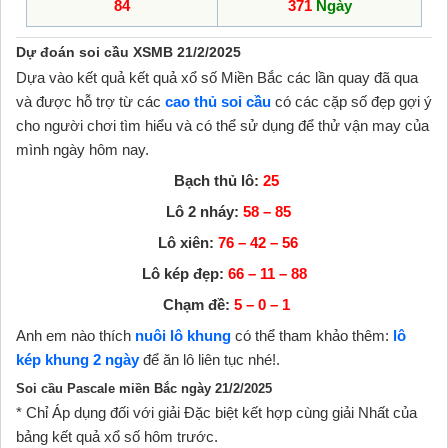
84
371
Ngày
Dự đoán soi cầu XSMB 21/2/2025
Dựa vào kết quả kết quả xổ số Miền Bắc các lần quay đã qua
và được hỗ trợ từ các
cao thủ soi cầu
có các cặp số đẹp gợi ý
cho người chơi tìm hiểu và có thể sử dụng để thử vận may của
mình ngày hôm nay.
Bạch thủ lô:
25
Lô 2 nháy:
58 – 85
Lô xiên:
76 – 42 – 56
Lô kép đẹp:
66 – 11 – 88
Chạm đề:
5 – 0 – 1
Anh em nào thích
nuôi lô khung
có thể tham khảo thêm:
lô
kép khung 2 ngày
để ăn lô liên tục nhé!.
Soi cầu Pascale miền Bắc ngày 21/2/2025
* Chỉ Áp dụng đối với giải Đặc biệt kết hợp cùng giải Nhất của
bảng kết quả xổ số hôm trước.