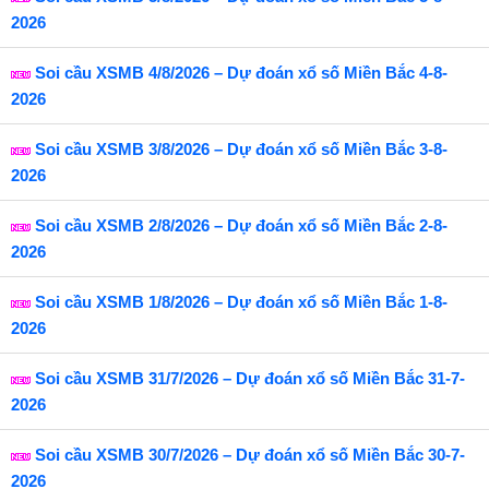
2026
Soi cầu XSMB 4/8/2026 – Dự đoán xổ số Miền Bắc 4-8-
2026
Soi cầu XSMB 3/8/2026 – Dự đoán xổ số Miền Bắc 3-8-
2026
Soi cầu XSMB 2/8/2026 – Dự đoán xổ số Miền Bắc 2-8-
2026
Soi cầu XSMB 1/8/2026 – Dự đoán xổ số Miền Bắc 1-8-
2026
Soi cầu XSMB 31/7/2026 – Dự đoán xổ số Miền Bắc 31-7-
2026
Soi cầu XSMB 30/7/2026 – Dự đoán xổ số Miền Bắc 30-7-
2026