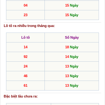
04
15
Ngày
23
15
Ngày
Lô tô ra nhiều trong tháng qua:
Lô tô
Số Ngày
14
18
Ngày
92
14
Ngày
24
13
Ngày
46
13
Ngày
61
13
Ngày
Đặc biệt lâu chưa ra: