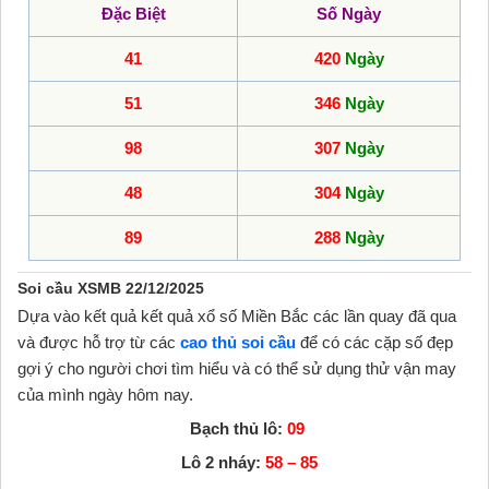
Đặc Biệt
Số Ngày
41
420
Ngày
51
346
Ngày
98
307
Ngày
48
304
Ngày
89
288
Ngày
Soi cầu XSMB 22/12/2025
Dựa vào kết quả kết quả xổ số Miền Bắc các lần quay đã qua
và được hỗ trợ từ các
cao thủ soi cầu
để có các cặp số đẹp
gợi ý cho người chơi tìm hiểu và có thể sử dụng thử vận may
của mình ngày hôm nay.
Bạch thủ lô:
09
Lô 2 nháy:
58 – 85