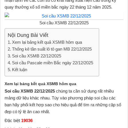
nhận định về các con số có khả năng xuất hiện cao trong kỳ
quay thưởng xổ số miền bắc ngày 22 tháng 12 năm 2025.
Soi cầu XSMB 22/12/2025
Nội Dung Bài Viết
Xem lại bảng kết quả XSMB hôm qua
Thống kê tần suất lô tô gan MB 22/12/2025
Soi cầu XSMB 22/12/2025
Soi cầu Pascale miền Bắc ngày 22/12/2025
Kết luận
Xem lại bảng kết quả XSMB hôm qua
Soi cầu XSMB 22/12
/
2025
chúng ta cần sử dụng rất nhiều
mảng dữ liệu khác nhau. Tùy vào phương pháp soi cầu các
bạn hãy phối kết hợp sao cho hiệu quả để tìm ra những cặp số
đẹp có tỷ lệ ăn cao nhất.
Đặc biệt
19036