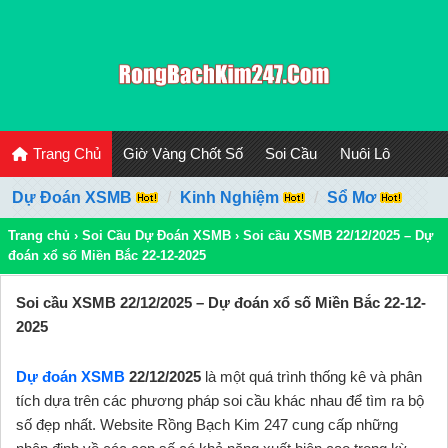
Trang Chủ
Giờ Vàng Chốt Số
Soi Cầu
Nuôi Lô
Dự Đoán XSMB
Kinh Nghiệm
Sổ Mơ
Trang chủ
›
Soi Cầu Dự Đoán XSMB
›
Soi cầu XSMB 22/12/2025 – Dự
đoán xổ số Miền Bắc 22-12-2025
Soi cầu XSMB 22/12/2025 – Dự đoán xổ số Miền Bắc 22-12-
2025
Dự đoán XSMB
22/12/2025
là một quá trình thống kê và phân
tích dựa trên các phương pháp soi cầu khác nhau để tìm ra bộ
số đẹp nhất. Website Rồng Bạch Kim 247 cung cấp những