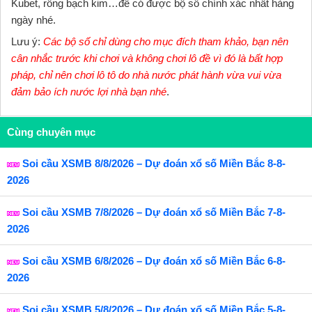
Kubet, rồng bạch kim…để có được bộ số chính xác nhất hàng
ngày nhé.
Lưu ý:
Các bộ số chỉ dùng cho mục đích tham khảo, bạn nên
cân nhắc trước khi chơi và không chơi lô đề vì đó là bất hợp
pháp, chỉ nên chơi lô tô do nhà nước phát hành vừa vui vừa
đảm bảo ích nước lợi nhà bạn nhé
.
Cùng chuyên mục
Soi cầu XSMB 8/8/2026 – Dự đoán xổ số Miền Bắc 8-8-
2026
Soi cầu XSMB 7/8/2026 – Dự đoán xổ số Miền Bắc 7-8-
2026
Soi cầu XSMB 6/8/2026 – Dự đoán xổ số Miền Bắc 6-8-
2026
Soi cầu XSMB 5/8/2026 – Dự đoán xổ số Miền Bắc 5-8-