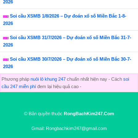
2026
Soi cầu XSMB 1/8/2026 – Dự đoán xổ số Miền Bắc 1-8-
2026
Soi cầu XSMB 31/7/2026 – Dự đoán xổ số Miền Bắc 31-7-
2026
Soi cầu XSMB 30/7/2026 – Dự đoán xổ số Miền Bắc 30-7-
2026
Phương pháp
nuôi lô khung 247
chuẩn nhất hiện nay - Cách
soi
cầu 247 miễn phí
đem lại hiệu quả cao -
© Bản quyền thuộc
RongBachKim247.Com
Gmail:
Rongbachkim247@gmail.com