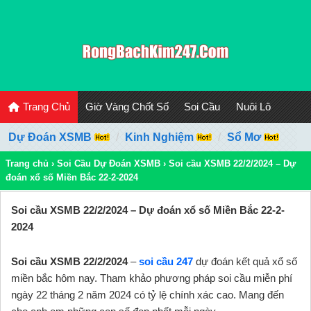
Trang Chủ
Giờ Vàng Chốt Số
Soi Cầu
Nuôi Lô
Dự Đoán XSMB
Kinh Nghiệm
Sổ Mơ
Trang chủ
›
Soi Cầu Dự Đoán XSMB
›
Soi cầu XSMB 22/2/2024 – Dự
đoán xổ số Miền Bắc 22-2-2024
Soi cầu XSMB 22/2/2024 – Dự đoán xổ số Miền Bắc 22-2-
2024
Soi cầu XSMB 22/2/2024
–
soi cầu 247
dự đoán kết quả xổ số
miền bắc hôm nay. Tham khảo phương pháp soi cầu miễn phí
ngày 22 tháng 2 năm 2024 có tỷ lệ chính xác cao. Mang đến